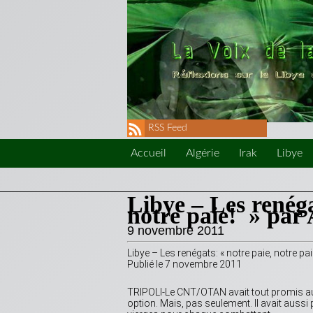
RSS Feed
Accueil
Algérie
Irak
Libye
Libye – Les renégat
notre paie! » par 
9 novembre 2011
Libye – Les renégats: « notre paie, notre paie
Publié le 7 novembre 2011
TRIPOLI-Le CNT/OTAN avait tout promis aux «
option. Mais, pas seulement. Il avait aussi