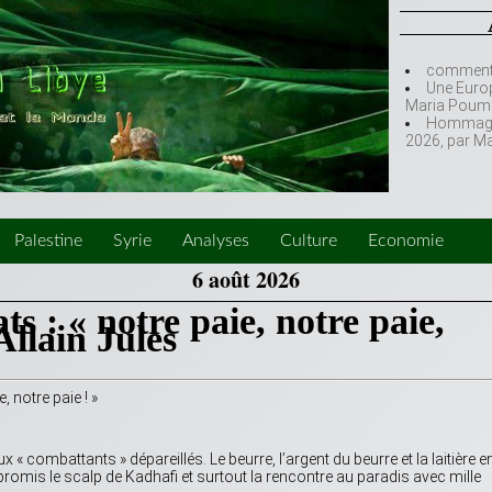
comment l
Une Europ
Maria Poumi
Hommage à
2026, par M
Palestine
Syrie
Analyses
Culture
Economie
6 août 2026
s : « notre paie, notre paie,
Allain Jules
, notre paie ! »
 combattants » dépareillés. Le beurre, l’argent du beurre et la laitière e
 promis le scalp de Kadhafi et surtout la rencontre au paradis avec mille