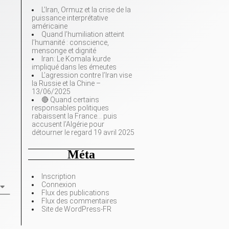
L’Iran, Ormuz et la crise de la
puissance interprétative
américaine
Quand l’humiliation atteint
l’humanité : conscience,
mensonge et dignité
Iran: Le Komala kurde
impliqué dans les émeutes
L’agression contre l’Iran vise
la Russie et la Chine –
13/06/2025
🔴 Quand certains
responsables politiques
rabaissent la France… puis
accusent l’Algérie pour
détourner le regard 19 avril 2025
Méta
Inscription
Connexion
Flux des publications
Flux des commentaires
Site de WordPress-FR