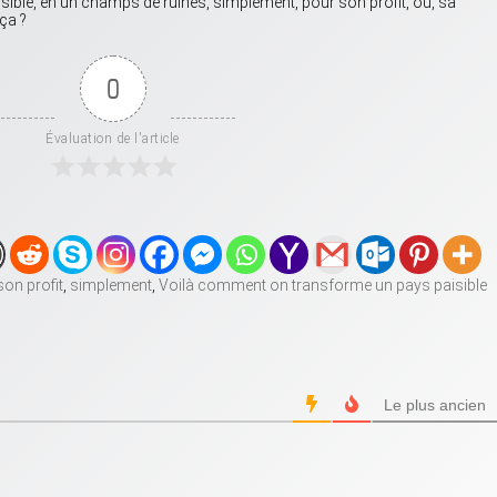
ble, en un champs de ruines, simplement, pour son profit, ou, sa
 ça ?
0
Évaluation de l'article
son profit
,
simplement
,
Voilà comment on transforme un pays paisible
Le plus ancien