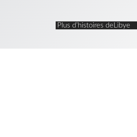
Plus d’histoires deLibye
La Vo