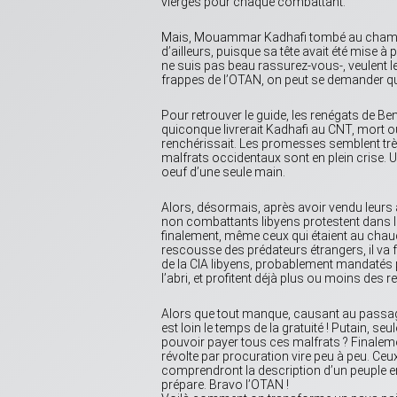
vierges pour chaque combattant.
Mais, Mouammar Kadhafi tombé au champ de b
d’ailleurs, puisque sa tête avait été mise à 
ne suis pas beau rassurez-vous-, veulent 
frappes de l’OTAN, on peut se demander que
Pour retrouver le guide, les renégats de B
quiconque livrerait Kadhafi au CNT, mort ou v
renchérissait. Les promesses semblent très 
malfrats occidentaux sont en plein crise. U
oeuf d’une seule main.
Alors, désormais, après avoir vendu leurs 
non combattants libyens protestent dans la 
finalement, même ceux qui étaient au chaud
rescousse des prédateurs étrangers, il va fa
de la CIA libyens, probablement mandatés p
l’abri, et profitent déjà plus ou moins des 
Alors que tout manque, causant au passage la
est loin le temps de la gratuité ! Putain, 
pouvoir payer tous ces malfrats ? Finaleme
révolte par procuration vire peu à peu. Ce
comprendront la description d’un peuple en 
prépare. Bravo l’OTAN !