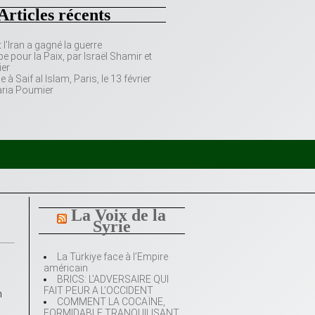
Articles récents
’Iran a gagné la guerre
e pour la Paix, par Israël Shamir et
er
 Saif al Islam, Paris, le 13 février
aria Poumier
La Voix de la
Syrie
La Türkiye face à l’Empire
américain
BRICS: L’ADVERSAIRE QUI
FAIT PEUR A L’OCCIDENT
n
COMMENT LA COCAÏNE,
FORMIDABLE TRANQUILISANT