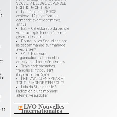
SOCIAL, A DÉLOGÉ LA PENSÉE
POLITIQUE CRITIQUE!
e
L’adhésion aux BRICS
je
explose : 19 pays font leur
demande avant le sommet
annuel
Irak – Cet eldorado du pétrole
voudrait exploiter son énorme
gisement solaire
Pourquoi les Saoudiens ont-
ils décommandé leur mariage
n
avec Israël ?
ONU : Plusieurs
organisations abordent la
et
question de l’«antisémitisme »
Trois parlementaires
a
français s’introduisent
s
illégalement en Syrie
t à
L’EIIL VAINCU EN SYRAK ET
TOUT LE MONDE S’EN FOUT!
Lula da Silva appelle à
l’adoption d’une monnaie
l
alternative au dollar
t
a
LVO Nouvelles
e se
Internationales