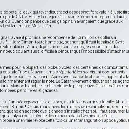
ataille, ceux qui revendiquent cet assassinat font valoir, à juste titr
prix par le CNT et Hillary la mégère à la beauté féroce (comprendre laide)- 
leur dû. Quand on pense que ces galopins n’avançaient que grâce aux
l est leur mérite. Mais, enfin…
enghazi avaient promis une récompense de 1,3 million de dollars à
if. Hillary Clinton, toute honte bue, sachant qu’il était localisé à Syrte,
vite oubliées. Alors, depuis un certains temps, les sous-fifres des
n noeud coulant aussi difficile à dénouer que l’impossibilité d’attacher u
armes pour la plupart, des pick-up volés, des centaines de combattants 
capitale Tripoli. N’ayant jamais répertorié les soi-disant combattants,
 quelque part, le deviennent. Après avoir causé le chaos en appelant à l
lloir maintenant régler la note. Le Qatar, vivement critiquer par les agent
ar la Maison blanche, semble refuser la perspective. Or, les maîtres son
retombées pétrolifères et gazières.
 flambée exponentielle des prix, il va falloir nourrir sa famille. Ah, qu’i
seulement 8 mois ! Depuis mars, avec les milliers de réclamations, commen
nt, quand on accepte que le chaos s’installe chez soi, il faut assumer. L
ux qui analyseront la révolte des mineurs dans Germinal de Zola,
proie à une vraie révolte cette fois-ci. Une transfiguration apocalyptiqu