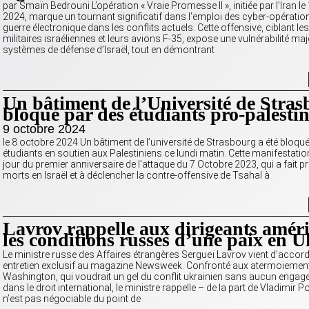
par Smaïn Bedrouni L’opération « Vraie Promesse II », initiée par l’Iran le
2024, marque un tournant significatif dans l’emploi des cyber-opération
guerre électronique dans les conflits actuels. Cette offensive, ciblant le
militaires israéliennes et leurs avions F-35, expose une vulnérabilité ma
systèmes de défense d’Israël, tout en démontrant
Un bâtiment de l’Université de Stra
bloqué par des étudiants pro-palestin
9 octobre 2024
le 8 octobre 2024 Un bâtiment de l’université de Strasbourg a été bloqu
étudiants en soutien aux Palestiniens ce lundi matin. Cette manifestation
jour du premier anniversaire de l’attaque du 7 Octobre 2023, qui a fait p
morts en Israël et à déclencher la contre-offensive de Tsahal à
Lavrov rappelle aux dirigeants amér
les conditions russes d’une paix en 
Le ministre russe des Affaires étrangères Sergueï Lavrov vient d’accor
entretien exclusif au magazine Newsweek. Confronté aux atermoiemen
Washington, qui voudrait un gel du conflit ukrainien sans aucun engag
dans le droit international, le ministre rappelle – de la part de Vladimir P
n’est pas négociable du point de