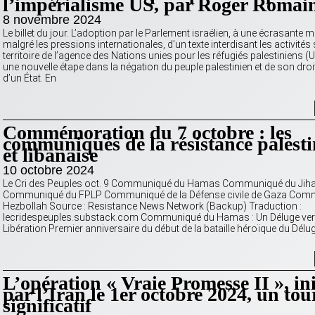
l’impérialisme US, par Roger Romai
8 novembre 2024
Le billet du jour. L’adoption par le Parlement israélien, à une écrasante ma
malgré les pressions internationales, d’un texte interdisant les activités
territoire de l’agence des Nations unies pour les réfugiés palestiniens
une nouvelle étape dans la négation du peuple palestinien et de son droi
d’un État. En
Commémoration du 7 octobre : les
communiqués de la résistance palest
et libanaise
10 octobre 2024
Le Cri des Peuples oct. 9 Communiqué du Hamas Communiqué du Jiha
Communiqué du FPLP Communiqué de la Défense civile de Gaza Com
Hezbollah Source : Resistance News Network (Backup) Traduction :
lecridespeuples.substack.com Communiqué du Hamas : Un Déluge ver
Libération Premier anniversaire du début de la bataille héroïque du Délu
L’opération « Vraie Promesse II », ini
par l’Iran le 1er octobre 2024, un to
significatif