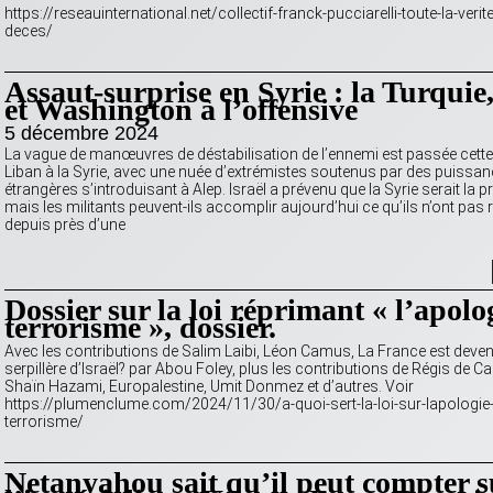
https://reseauinternational.net/collectif-franck-pucciarelli-toute-la-verit
deces/
Assaut-surprise en Syrie : la Turquie,
et Washington à l’offensive
5 décembre 2024
La vague de manœuvres de déstabilisation de l’ennemi est passée cett
Liban à la Syrie, avec une nuée d’extrémistes soutenus par des puissa
étrangères s’introduisant à Alep. Israël a prévenu que la Syrie serait la p
mais les militants peuvent-ils accomplir aujourd’hui ce qu’ils n’ont pas r
depuis près d’une
Dossier sur la loi réprimant « l’apolo
terrorisme », dossier.
Avec les contributions de Salim Laibi, Léon Camus, La France est deven
serpillère d’Israël? par Abou Foley, plus les contributions de Régis de Ca
Shaïn Hazami, Europalestine, Umit Donmez et d’autres. Voir
https://plumenclume.com/2024/11/30/a-quoi-sert-la-loi-sur-lapologie
terrorisme/
Netanyahou sait qu’il peut compter s