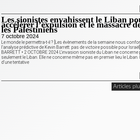
Les sionistes envahissent le Liban po
accélérer l’expulsion et le massacre d
les Palestiniens
7 octobre 2024
Le monde le permettra-t-il ? [Les évènements de la semaine nous confo
l’analyse prédictive de Kevin Barrett: pas de victoire possible pour Israë
BARRETT • 2 OCTOBRE 2024 L’invasion sioniste du Liban ne concerne
seulement le Liban. Elle ne concerne même pas en premier lieu le Liban. Il
d’une tentative
Articles pl