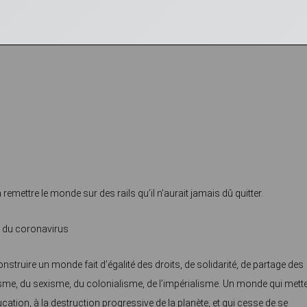
mettre le monde sur des rails qu’il n’aurait jamais dû quitter.
t du coronavirus
ruire un monde fait d’égalité des droits, de solidarité, de partage des
isme, du sexisme, du colonialisme, de l’impérialisme. Un monde qui mette
cation, à la destruction progressive de la planète, et qui cesse de se