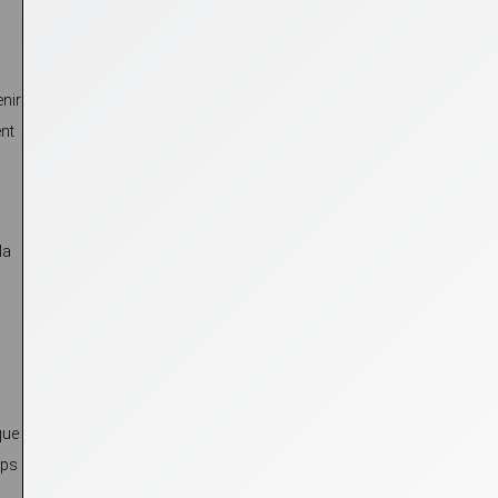
enir
ent
la
que
mps