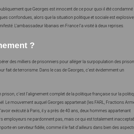
ré publiquement que Georges est innocent de ce pour quoi il été condamné 
ques confondues, alors que la situation politique et sociale est explosive
manifesté. L’ambassadeur libanais en France l’a visité à deux reprises.
nement ?
ibérer des milliers de prisonniers pour alléger la surpopulation des prison
ur fait de terrorisme. Dans le cas de Georges, c’est évidemment un
ison, c’est l’alignement complet de la politique française sur la politi
Israël. Le mouvement auquel Georges appartenait (les FARL, Fractions Ar
’avoir exécuté à Paris, il y a près de 40 ans, deux hommes appartenant
rs employeurs ne pardonnent pas, mais ce qui est totalement inacceptab
rte en serviteur fidèle, comme il le fait d’ailleurs dans bien des aspect