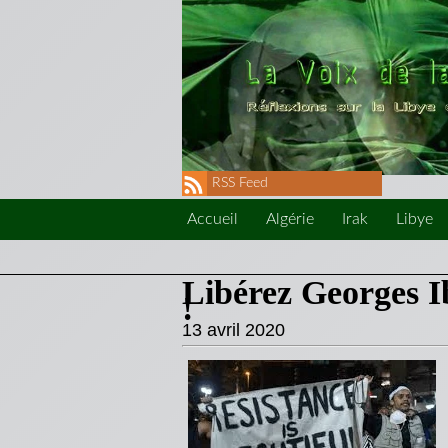
RSS Feed
Accueil
Algérie
Irak
Libye
Libérez Georges I
!
13 avril 2020