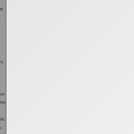
et
,
s,
que
mées
le,
s