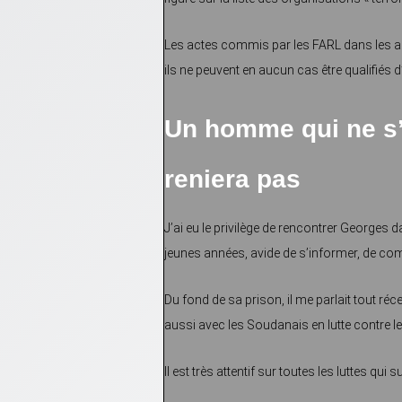
Les actes commis par les FARL dans les an
ils ne peuvent en aucun cas être qualifiés 
Un homme qui ne s’e
reniera pas
J’ai eu le privilège de rencontrer Georges 
jeunes années, avide de s’informer, de com
Du fond de sa prison, il me parlait tout ré
aussi avec les Soudanais en lutte contre le
Il est très attentif sur toutes les luttes qui