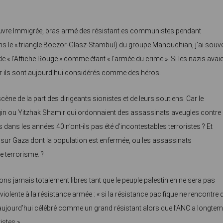
œuvre Immigrée, bras armé des résistant.es communistes pendant
dans le « triangle Boczor-Glasz-Stambul) du groupe Manouchian, j’ai souv
 « l’Affiche Rouge » comme étant « l’armée du crime ». Si les nazis avai
. Or ils sont aujourd’hui considérés comme des héros.
ène de la part des dirigeants sionistes et de leurs soutiens. Car le
in ou Yitzhak Shamir qui ordonnaient des assassinats aveugles contre 
 dans les années 40 n’ont-ils pas été d’incontestables terroristes ? Et
sur Gaza dont la population est enfermée, ou les assassinats
e terrorisme. ?
s jamais totalement libres tant que le peuple palestinien ne sera pas
-violente à la résistance armée : « si la résistance pacifique ne rencontre 
 est aujourd’hui célébré comme un grand résistant alors que l’ANC a longte
istes ».