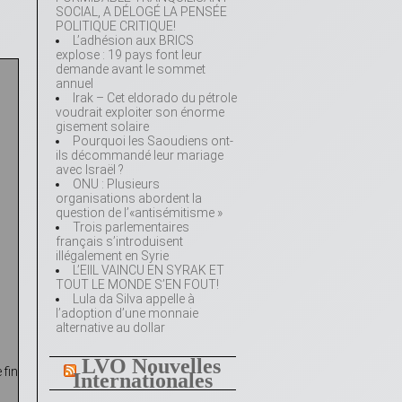
SOCIAL, A DÉLOGÉ LA PENSÉE
POLITIQUE CRITIQUE!
L’adhésion aux BRICS
explose : 19 pays font leur
demande avant le sommet
annuel
Irak – Cet eldorado du pétrole
voudrait exploiter son énorme
gisement solaire
Pourquoi les Saoudiens ont-
ils décommandé leur mariage
avec Israël ?
ONU : Plusieurs
organisations abordent la
question de l’«antisémitisme »
Trois parlementaires
français s’introduisent
illégalement en Syrie
L’EIIL VAINCU EN SYRAK ET
TOUT LE MONDE S’EN FOUT!
Lula da Silva appelle à
l’adoption d’une monnaie
alternative au dollar
LVO Nouvelles
 fin
Internationales