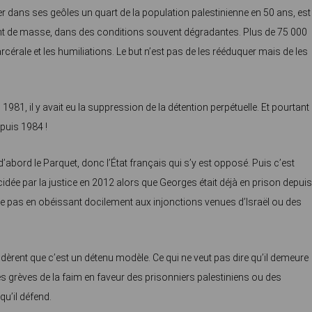
r dans ses geôles un quart de la population palestinienne en 50 ans, est
 de masse, dans des conditions souvent dégradantes. Plus de 75 000
érale et les humiliations. Le but n’est pas de les rééduquer mais de les
981, il y avait eu la suppression de la détention perpétuelle. Et pourtant
puis 1984 !
 d’abord le Parquet, donc l’État français qui s’y est opposé. Puis c’est
cidée par la justice en 2012 alors que Georges était déjà en prison depui
 pas en obéissant docilement aux injonctions venues d’Israël ou des
rent que c’est un détenu modèle. Ce qui ne veut pas dire qu’il demeure
es grèves de la faim en faveur des prisonniers palestiniens ou des
qu’il défend.