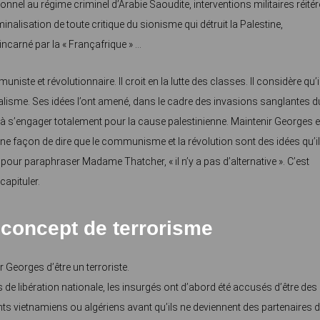
ionnel au régime criminel d’Arabie Saoudite, interventions militaires réité
minalisation de toute critique du sionisme qui détruit la Palestine,
incarné par la « Françafrique » …
ste et révolutionnaire. Il croit en la lutte des classes. Il considère qu’i
érialisme. Ses idées l’ont amené, dans le cadre des invasions sanglantes d
et à s’engager totalement pour la cause palestinienne. Maintenir Georges 
, une façon de dire que le communisme et la révolution sont des idées qu’il
pour paraphraser Madame Thatcher, « il n’y a pas d’alternative ». C’est
capituler.
 concept de terrorisme
Georges d’être un terroriste.
s de libération nationale, les insurgés ont d’abord été accusés d’être des
nts vietnamiens ou algériens avant qu’ils ne deviennent des partenaires 