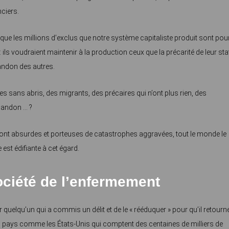
ciers.
e les millions d’exclus que notre système capitaliste produit sont pour
ils voudraient maintenir à la production ceux que la précarité de leur sta
bandon des autres.
s sans abris, des migrants, des précaires qui n’ont plus rien, des
abandon … ?
ont absurdes et porteuses de catastrophes aggravées, tout le monde le
est édifiante à cet égard.
ociété de l’enfermement
 quelqu’un qui a commis un délit et de le « rééduquer » pour qu’il retourn
es pays comme les États-Unis qui comptent des centaines de milliers de