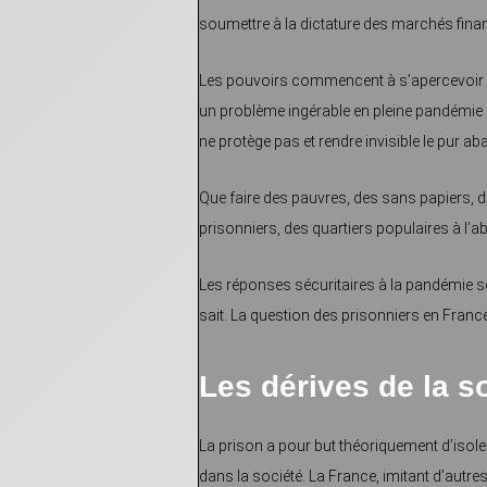
soumettre à la dictature des marchés finan
Les pouvoirs commencent à s’apercevoir qu
un problème ingérable en pleine pandémie : 
ne protège pas et rendre invisible le pur a
Que faire des pauvres, des sans papiers, de
prisonniers, des quartiers populaires à l’
Les réponses sécuritaires à la pandémie s
sait. La question des prisonniers en France 
Les dérives de la s
La prison a pour but théoriquement d’isoler
dans la société. La France, imitant d’autr