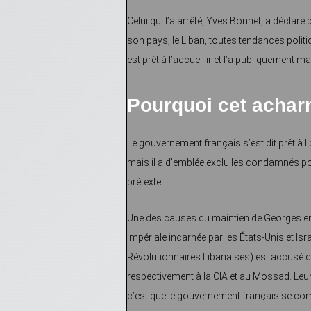
Celui qui l’a arrêté, Yves Bonnet, a décla
son pays, le Liban, toutes tendances politi
est prêt à l’accueillir et l’a publiquement 
Pourquoi cet achar
Le gouvernement français s’est dit prêt à l
mais il a d’emblée exclu les condamnés po
prétexte.
Une des causes du maintien de Georges en pr
impériale incarnée par les États-Unis et 
Révolutionnaires Libanaises) est accusé d
respectivement à la CIA et au Mossad. Leu
c’est que le gouvernement français se compo