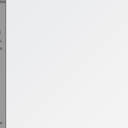
rées
l
u
en
de