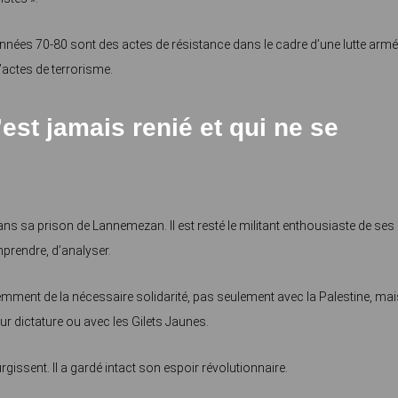
nées 70-80 sont des actes de résistance dans le cadre d’une lutte armé
d’actes de terrorisme.
st jamais renié et qui ne se
dans sa prison de Lannemezan. Il est resté le militant enthousiaste de ses
prendre, d’analyser.
cemment de la nécessaire solidarité, pas seulement avec la Palestine, mai
ur dictature ou avec les Gilets Jaunes.
 surgissent. Il a gardé intact son espoir révolutionnaire.