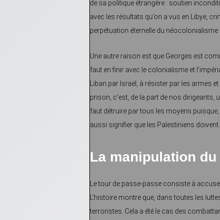
de sa politique étrangère : soutien incondit
avec les résultats qu’on a vus en Libye, cri
perpétuation éternelle du néocolonialisme 
Une autre raison est que Georges est communi
faut en finir avec le colonialisme et l’imp
Liban par Israël, à résister par les armes 
prison, c’est, de la part de nos dirigeants
faut détruire par tous les moyens puisque, 
aussi signifier que les Palestiniens doivent 
La manipulation du
Le tour de passe-passe consiste à accuser 
L’histoire montre que, dans toutes les lutte
terroristes. Cela a été le cas des combatta