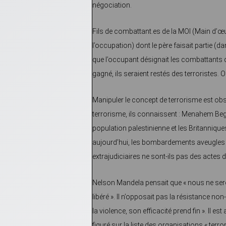
négociation.
Fils de combattant.es de la MOI (Main d’
l’occupation) dont le père faisait partie (
que l’occupant désignait les combattants de
gagné, ils seraient restés des terroristes
Manipuler le concept de terrorisme est obsc
terrorisme, ils connaissent : Menahem Beg
population palestinienne et les Britanniques
aujourd’hui, les bombardements aveugles 
extrajudiciaires ne sont-ils pas des actes d
Nelson Mandela pensait que « nous ne seron
libéré ». Il n’opposait pas la résistance non
la violence, son efficacité prend fin ». Il
figuré sur la liste des organisations « terror