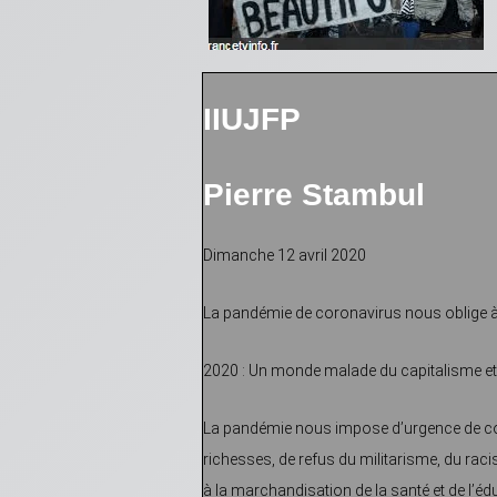
IIUJFP
Pierre Stambul
Dimanche 12 avril 2020
La pandémie de coronavirus nous oblige à re
2020 : Un monde malade du capitalisme e
La pandémie nous impose d’urgence de const
richesses, de refus du militarisme, du rac
à la marchandisation de la santé et de l’édu