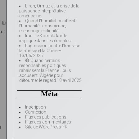
L’Iran, Ormuz et la crise de la
puissance interprétative
américaine
Quand l’humiliation atteint
 lui
l’humanité : conscience,
mensonge et dignité
tut
Iran: Le Komala kurde
impliqué dans les émeutes
L’agression contre l’Iran vise
la Russie et la Chine –
13/06/2025
🔴 Quand certains
responsables politiques
rabaissent la France… puis
accusent l’Algérie pour
détourner le regard 19 avril 2025
Méta
Inscription
Connexion
Flux des publications
Flux des commentaires
Site de WordPress-FR
e