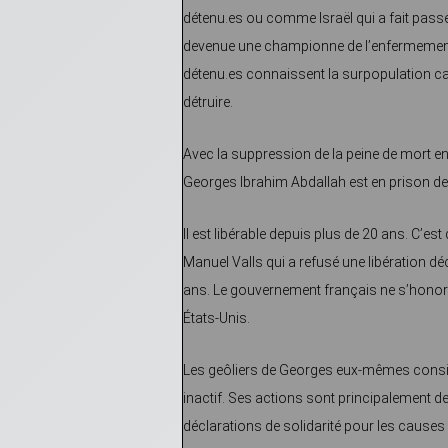
détenu.es ou comme Israël qui a fait passe
devenue une championne de l’enfermement
détenu.es connaissent la surpopulation carc
détruire.
Avec la suppression de la peine de mort en 1
Georges Ibrahim Abdallah est en prison de
Il est libérable depuis plus de 20 ans. C’est
Manuel Valls qui a refusé une libération dé
ans. Le gouvernement français ne s’honore
États-Unis.
Les geôliers de Georges eux-mêmes considè
inactif. Ses actions sont principalement d
déclarations de solidarité pour les causes 