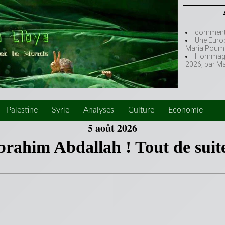
comment l
Une Europ
Maria Poumi
Hommage à
2026, par M
Palestine
Syrie
Analyses
Culture
Economie
5 août 2026
brahim Abdallah ! Tout de suit