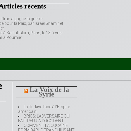
Articles récents
’Iran a gagné la guerre
e pour la Paix, par Israël Shamir et
er
 Saif al Islam, Paris, le 13 février
aria Poumier
e
La Voix de la
Syrie
La Türkiye face à l’Empire
américain
BRICS: L’ADVERSAIRE QUI
FAIT PEUR A L’OCCIDENT
COMMENT LA COCAÏNE,
FORMIDABLE TRANQUILISANT