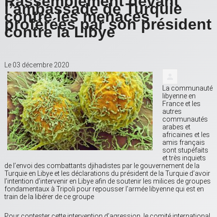
Rassemblement devant
l’ambassade de Turquie
contre les menaces
proférées par son président
contre la Libye
Le 03 décembre 2020
La communauté
libyenne en
France et les
autres
communautés
arabes et
africaines et les
amis français
sont stupéfaits
et très inquiets
de l’envoi des combattants djihadistes par le gouvernement de la
Turquie en Libye et les déclarations du président de la Turquie d’avoir
l’intention d’intervenir en Libye afin de soutenir les milices de groupes
fondamentaux à Tripoli pour repousser l’armée libyenne qui est en
train de la libérer de ce groupe
Pour contester cette intervention d’agression, le comité international