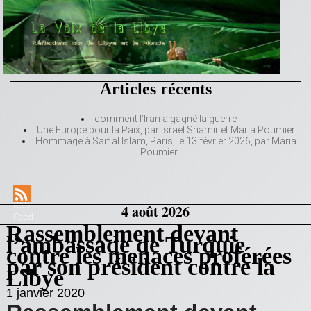
Articles récents
comment l’Iran a gagné la guerre
Une Europe pour la Paix, par Israël Shamir et Maria Poumier
Hommage à Saif al Islam, Paris, le 13 février 2026, par Maria
Poumier
RSS
4 août 2026
Feed
Rassemblement devant
l’ambassade de Turquie
contre les menaces proférées
par son président contre la
Libye
1 janvier 2020