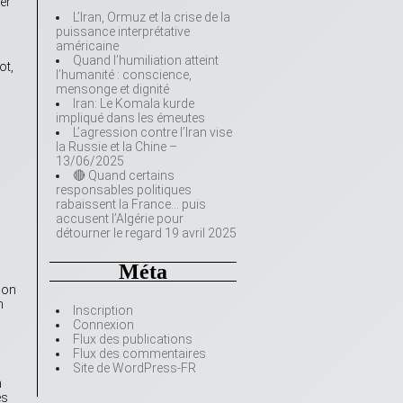
er
L’Iran, Ormuz et la crise de la
puissance interprétative
américaine
Quand l’humiliation atteint
ot,
l’humanité : conscience,
mensonge et dignité
Iran: Le Komala kurde
impliqué dans les émeutes
L’agression contre l’Iran vise
la Russie et la Chine –
13/06/2025
🔴 Quand certains
responsables politiques
rabaissent la France… puis
accusent l’Algérie pour
détourner le regard 19 avril 2025
Méta
ion
n
Inscription
Connexion
Flux des publications
Flux des commentaires
Site de WordPress-FR
n
ès