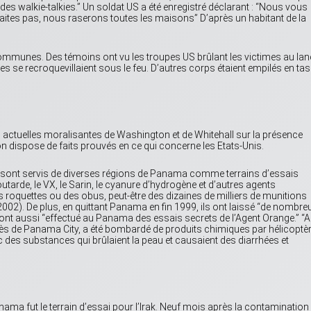
des walkie-talkies.” Un soldat US a été enregistré déclarant : “Nous vous
aites pas, nous raserons toutes les maisons” D’après un habitant de la
ommunes. Des témoins ont vu les troupes US brûlant les victimes au lan
 se recroquevillaient sous le feu. D’autres corps étaient empilés en tas
ions actuelles moralisantes de Washington et de Whitehall sur la présence
 dispose de faits prouvés en ce qui concerne les Etats-Unis.
e sont servis de diverses régions de Panama comme terrains d’essais
rde, le VX, le Sarin, le cyanure d’hydrogène et d’autres agents
roquettes ou des obus, peut-être des dizaines de milliers de munitions
2002). De plus, en quittant Panama en fin 1999, ils ont laissé “de nombre
ont aussi “effectué au Panama des essais secrets de l’Agent Orange.” “
 près de Panama City, a été bombardé de produits chimiques par hélicoptè
des substances qui brûlaient la peau et causaient des diarrhées et
ma fut le terrain d’essai pour l’Irak. Neuf mois après la contamination