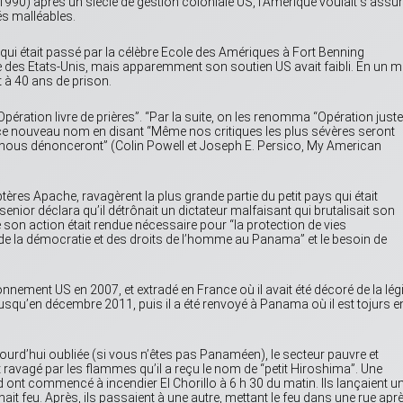
r 1990) après un siècle de gestion coloniale US, l’Amérique voulait s’assur
és malléables.
 qui était passé par la célèbre Ecole des Amériques à Fort Benning
ide des Etats-Unis, mais apparemment son soutien US avait faibli. En un m
 à 40 ans de prison.
Opération livre de prières”. “Par la suite, on les renomma “Opération juste
ce nouveau nom en disant “Même nos critiques les plus sévères seront
ls nous dénonceront” (Colin Powell et Joseph E. Persico, My American
es Apache, ravagèrent la plus grande partie du petit pays qui était
or déclara qu’il détrônait un dictateur malfaisant qui brutalisait son
 son action était rendue nécessaire pour “la protection de vies
e de la démocratie et des droits de l’homme au Panama” et le besoin de
nnement US en 2007, et extradé en France où il avait été décoré de la lég
 jusqu’en décembre 2011, puis il a été renvoyé à Panama où il est tojurs e
urd’hui oubliée (si vous n’êtes pas Panaméen), le secteur pauvre et
nt ravagé par les flammes qu’il a reçu le nom de “petit Hiroshima”. Une
ont commencé à incendier El Chorillo à 6 h 30 du matin. Ils lançaient u
ait feu. Après, ils passaient à une autre, mettant le feu dans une rue apr