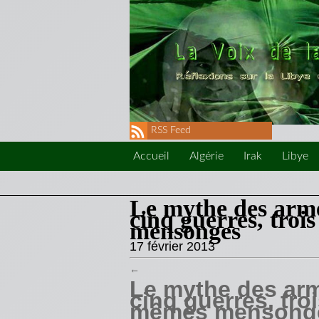
RSS Feed
Accueil
Algérie
Irak
Libye
Le mythe des arme
cinq guerres, troi
mensonges
17 février 2013
←
Le mythe des arm
cinq guerres, tro
mêmes mensong