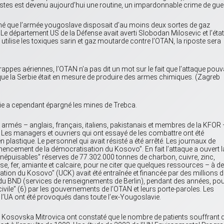
listes est devenu aujourd’hui une routine, un impardonnable crime de gue
irmé que l’armée yougoslave disposait d’au moins deux sortes de gaz
Le département US de la Défense avait averti Slobodan Milosevic et l’état
utilise les toxiques sarin et gaz moutarde contre l’OTAN, la riposte sera
pes aériennes, l’OTAN n’a pas dit un mot sur le fait que l’attaque pouv
que la Serbie était en mesure de produire des armes chimiques. (Zagreb
trie a cependant épargné les mines de Trebca.
més – anglais, français, italiens, pakistanais et membres de la KFOR 
. Les managers et ouvriers qui ont essayé de les combattre ont été
 plastique. Le personnel qui avait résisté a été arrêté. Les journaux de
encement de la démocratisation du Kosovo”. En fait l’attaque a ouvert l
“inépuisables” réserves de 77.302.000 tonnes de charbon, cuivre, zinc,
e, fer, amiante et calcaire, pour ne citer que quelques ressources – à d
ration du Kosovo” (UCK) avait été entraînée et financée par des millions d
 du BND (services de renseignements de Berlin), pendant des années, po
ivile” (6) par les gouvernements de l’OTAN et leurs porte-paroles. Les
e l’UA ont été provoqués dans toute l’ex-Yougoslavie.
de Kosovska Mitrovica ont constaté que le nombre de patients souffrant 