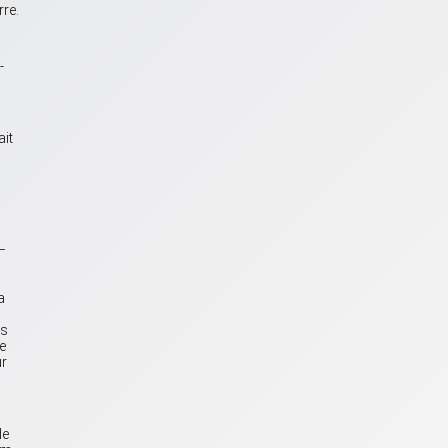
rre.
-
ait
–
a
es
e
ur
de