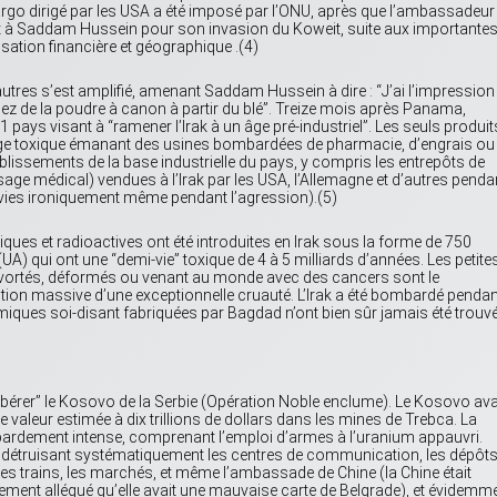
argo dirigé par les USA a été imposé par l’ONU, après que l’ambassadeur
ert à Saddam Hussein pour son invasion du Koweit, suite aux importante
isation financière et géographique .(4)
tres s’est amplifié, amenant Saddam Hussein à dire : “J’ai l’impression
uez de la poudre à canon à partir du blé”. Treize mois après Panama,
31 pays visant à “ramener l’Irak à un âge pré-industriel”. Les seuls produit
ange toxique émanant des usines bombardées de pharmacie, d’engrais ou
blissements de la base industrielle du pays, y compris les entrepôts de
ge médical) vendues à l’Irak par les USA, l’Allemagne et d’autres penda
vies ironiquement même pendant l’agression).(5)
ues et radioactives ont été introduites en Irak sous la forme de 750
A) qui ont une “demi-vie” toxique de 4 à 5 milliards d’années. Les petite
ortés, déformés ou venant au monde avec des cancers sont le
on massive d’une exceptionnelle cruauté. L’Irak a été bombardé pendan
iques soi-disant fabriquées par Bagdad n’ont bien sûr jamais été trouv
érer” le Kosovo de la Serbie (Opération Noble enclume). Le Kosovo ava
e valeur estimée à dix trillions de dollars dans les mines de Trebca. La
mbardement intense, comprenant l’emploi d’armes à l’uranium appauvri.
 détruisant systématiquement les centres de communication, les dépôts
, les trains, les marchés, et même l’ambassade de Chine (la Chine était
ement allégué qu’elle avait une mauvaise carte de Belgrade), et évidemm