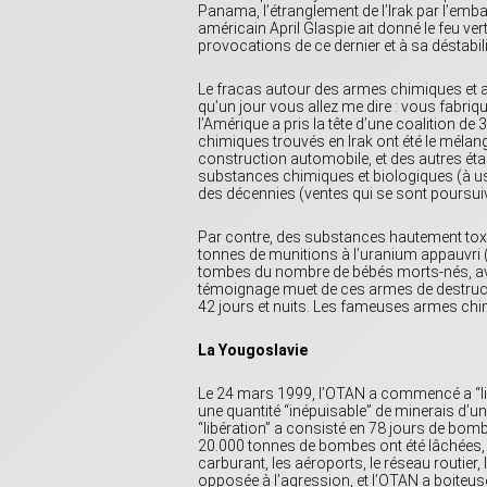
Panama, l’étranglement de l’Irak par l’emb
américain April Glaspie ait donné le feu v
provocations de ce dernier et à sa déstabil
Le fracas autour des armes chimiques et au
qu’un jour vous allez me dire : vous fabriq
l’Amérique a pris la tête d’une coalition de 
chimiques trouvés en Irak ont été le mél
construction automobile, et des autres éta
substances chimiques et biologiques (à usa
des décennies (ventes qui se sont poursui
Par contre, des substances hautement toxiq
tonnes de munitions à l’uranium appauvri (U
tombes du nombre de bébés morts-nés, av
témoignage muet de ces armes de destructi
42 jours et nuits. Les fameuses armes chim
La Yougoslavie
Le 24 mars 1999, l’OTAN a commencé a “lib
une quantité “inépuisable” de minerais d’un
“libération” a consisté en 78 jours de bo
20.000 tonnes de bombes ont été lâchées,
carburant, les aéroports, le réseau routier
opposée à l’agression, et l’OTAN a boiteus