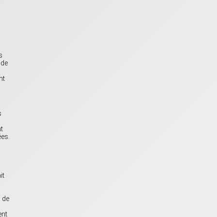
s
s
 de
nt
s
t
ées.
it
 de
ent