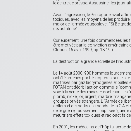
le centre de presse. Assassiner les journa
Avant l’agression, le Pentagone avait aff
toxiques, avec les moyens de les produire. 
major de l’armée yougoslave : “Si Belgrade 
dévastatrice”.
Curieusement, une fois commencées les frap
être motivée par la conviction américaine 
Globus, 16 avril 1999, pp. 18-19.)
La destruction à grande échelle de l’indus
Le 14 août 2000, 900 hommes lourdement ar
ont été amenés par hélicoptères sur le site
maîtrisés par gaz lacrymogènes et balles en
l’OTAN ont décrit l’action comme le “comm
voie à la vente des mines – contenant les 
plomb, nickel, or, argent, marbre, manganès
groupes privés étrangers. L’ “Armée de libé
dollars et de marks allemands de la CIA et
cette guerre, faussement baptisée “guerre c
meurtriers effets toxiques et radioactifs d
En 2001, les médecins de l’hôpital serbe 