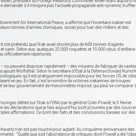
ph Biden, président du Foreign Relations Committee. Biden étant aujourd’h
se demander s’il n’inspire pas l’actuelle propagande anti-syrienne, truffée
wnment for International Peace, a affirmé que l’inventaire irakien est
plusieurs tonnes d’armes chimiques, assez pour tuer des milliers et des
 ont prétendu que l’Irak avait stocké plus de 600 tonnes d’agents
sarin. Selon eux, quelques 25.000 roquettes et 15.000 obus d’artillerie
 officiellement répertoriés.
ent – ou peuvent disposer rapidement – des moyens de fabriquer de vaste
 a ajouté Wolfsthal. Selon le secrétaire d’Etat à la Défense Donald Rumsfe
biologiques qu’il est pratiquement impossible pour les forces US de cible
 étaient en jeu. En fait, c’est le nombre de victimes irakiennes de troupes
s et de leur gouvernement de marionnettes imposé, qui peut se comparer 
nges débité sur l’Irak à l’ONU par le général Colin Powell, le 5 février
utes les déclarations que je fais aujourd’hui sont prouvées par des source
mples affirmations. Ce sont des faits et des conclusions basées sur des
chwartz n’en est pas touché pour autant. Au cinquième anniversaire des
enté : “Quelle que soit l’abondance de critiques dont Powell a été l’obje