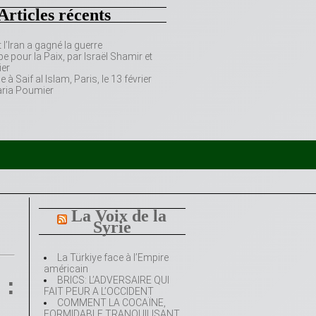
Articles récents
’Iran a gagné la guerre
e pour la Paix, par Israël Shamir et
er
 Saif al Islam, Paris, le 13 février
aria Poumier
La Voix de la
Syrie
La Türkiye face à l’Empire
américain
 :
BRICS: L’ADVERSAIRE QUI
FAIT PEUR A L’OCCIDENT
COMMENT LA COCAÏNE,
FORMIDABLE TRANQUILISANT