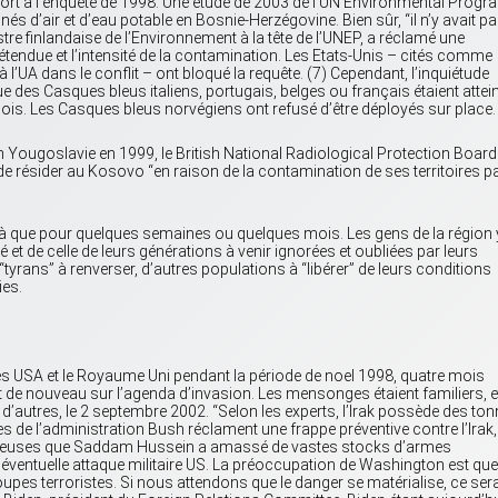
rt à l’enquête de 1998. Une étude de 2003 de l’UN Environmental Progr
és d’air et d’eau potable en Bosnie-Herzégovine. Bien sûr, “il n’y avait p
stre finlandaise de l’Environnement à la tête de l’UNEP, a réclamé une
’étendue et l’intensité de la contamination. Les Etats-Unis – cités comme
à l’UA dans le conflit – ont bloqué la requête. (7) Cependant, l’inquiétude
 des Casques bleus italiens, portugais, belges ou français étaient attei
ois. Les Casques bleus norvégiens ont refusé d’être déployés sur place.
en Yougoslavie en 1999, le British National Radiological Protection Board
de résider au Kosovo “en raison de la contamination de ses territoires p
là que pour quelques semaines ou quelques mois. Les gens de la région 
té et de celle de leurs générations à venir ignorées et oubliées par leurs
 “tyrans” à renverser, d’autres populations à “libérer” de leurs conditions
ies.
es USA et le Royaume Uni pendant la période de noel 1998, quatre mois
it de nouveau sur l’agenda d’invasion. Les mensonges étaient familiers, e
d’autres, le 2 septembre 2002. “Selon les experts, l’Irak possède des to
e l’administration Bush réclament une frappe préventive contre l’Irak, 
mbreuses que Saddam Hussein a amassé de vastes stocks d’armes
 éventuelle attaque militaire US. La préoccupation de Washington est que
oupes terroristes. Si nous attendons que le danger se matérialise, ce ser