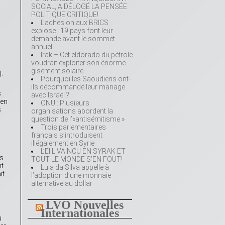
SOCIAL, A DÉLOGÉ LA PENSÉE
POLITIQUE CRITIQUE!
L’adhésion aux BRICS
explose : 19 pays font leur
demande avant le sommet
annuel
Irak – Cet eldorado du pétrole
voudrait exploiter son énorme
gisement solaire
.
Pourquoi les Saoudiens ont-
ils décommandé leur mariage
s
avec Israël ?
 en
ONU : Plusieurs
s
organisations abordent la
question de l’«antisémitisme »
Trois parlementaires
français s’introduisent
illégalement en Syrie
L’EIIL VAINCU EN SYRAK ET
es
TOUT LE MONDE S’EN FOUT!
nt
Lula da Silva appelle à
it
l’adoption d’une monnaie
alternative au dollar
LVO Nouvelles
Internationales
u