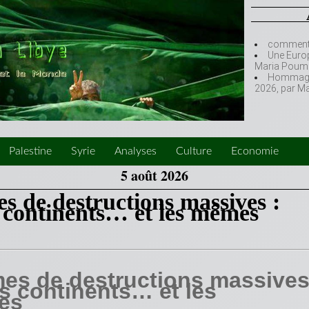
comment l
Une Europ
Maria Poumi
Hommage à
2026, par M
Palestine
Syrie
Analyses
Culture
Economie
5 août 2026
s de destructions massives :
s continents… et les mêmes
es de destructions massives
is continents… et les
es