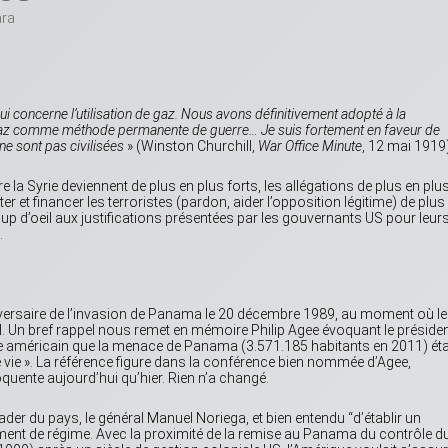
ara
i concerne l’utilisation de gaz. Nous avons définitivement adopté à la
e gaz comme méthode permanente de guerre… Je suis fortement en faveur de
ne sont pas civilisées
» (Winston Churchill,
War Office Minute
, 12 mai 1919)
la Syrie deviennent de plus en plus forts, les allégations de plus en plu
er et financer les terroristes (pardon, aider l’opposition légitime) de plus
 coup d’oeil aux justifications présentées par les gouvernants US pour leur
.
versaire de l’invasion de Panama le 20 décembre 1989, au moment où l
. Un bref rappel nous remet en mémoire Philip Agee évoquant le préside
ple américain que la menace de Panama (3.571.185 habitants en 2011) éta
e vie ». La référence figure dans la conférence bien nommée d’Agee,
oquente aujourd’hui qu’hier. Rien n’a changé.
eader du pays, le général Manuel Noriega, et bien entendu “d’établir un
t de régime. Avec la proximité de la remise au Panama du contrôle d