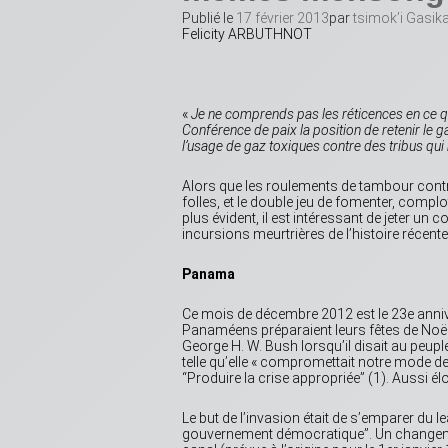
Publié le
17 février 2013
par
tsimok’i Gasik
Felicity ARBUTHNOT
«
Je ne comprends pas les réticences en ce qu
Conférence de paix la position de retenir l
l’usage de gaz toxiques contre des tribus qui 
Alors que les roulements de tambour contre 
folles, et le double jeu de fomenter, complot
plus évident, il est intéressant de jeter un
incursions meurtrières de l’histoire récente
Panama
Ce mois de décembre 2012 est le 23e anni
Panaméens préparaient leurs fêtes de Noël
George H. W. Bush lorsqu’il disait au peu
telle qu’elle « compromettait notre mode d
“Produire la crise appropriée” (1). Aussi él
Le but de l’invasion était de s’emparer du l
gouvernement démocratique”. Un changemen