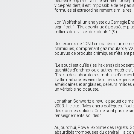
peut-être trop tard” a dit le sénateur Jose
vice-président, il est impossible de ne pas 
formules si extraordinairement similaires.
Jon Wolfsthal, un analyste du Carnegie Endo
significatif : “l’Irak continue à posséder 
milliers de civils et de soldats.” (9)
Des experts de l’ONU en matière d’armement
chimiques, comprenant gaz moutarde, VX et 
pourvus de produits chimiques n’étaient pas
“Le souci est qu’ils (les Irakiens) dispos
quantités d’anthrax ou d’autres matériels”,
“l’Irak a des laboratoires mobiles d’armes 
Il affirmait que les vies de milliers de gens
américaines et anglaises, de leurs milice
un véritable holocauste.
Jonathan Schwartz a revu le paquet de menso
2003. Il le cite : “Mes chers collègues. To
des sources solides. Ce ne sont pas de si
renseignements solides.”
Aujourd’hui, Powell exprime des regrets. S
absurdités trompeuses du général, il a comm