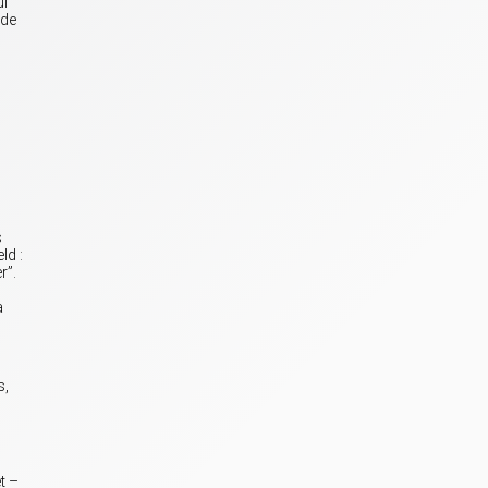
ui
 de
s
ld :
r”.
à
s,
t –