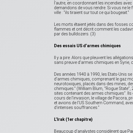
l’autre, en coordonnant les incendies avec 
demandons de vous rendre. Si vous ne le f
ville : “ils tiraient sur tout ce qui bougeait.”
Les morts étaient jetés dans des fosses c
flammes et ont décrit comment les cadavres
par des bulldozers. (3)
Des essais US d’armes chimiques
Il y a pire. Alors que pleuvent les allégat
sans preuve d’armes chimiques en Syrie, on
Des années 1940 à 1990, les Etats-Unis s
d’armes chimiques, comprenant le gaz mouta
neurotoxiques, placés dans des mines, des 
chimiques.” (William Blum, “Rogue State”, 
sites contenant des armes chimiques”. Ils 
cours de l’invasion, le village de Pacora,
et avions de l’US Southern Command, avec 
d’intenses souffrances.”
L’Irak (1er chapitre)
Beaucoup d’analystes considèrent que Pana