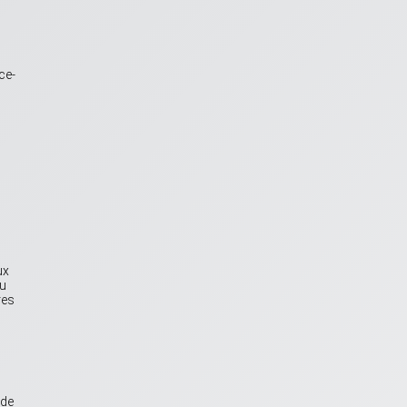
ce-
ux
Au
res
 de