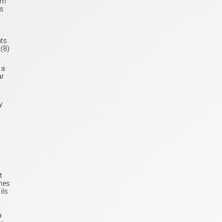
am
as
nts
 (8)
 a
ar
y
t
nnes
ils
a