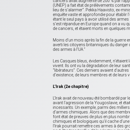
cancers avait augmenté de 200 % par rappo
(UNEP) a fait état de prélèvements contamin
lieu de s’alarmer”. Pekka Haavisto, ex-mini
enquête vaste et approfondie pour établir l
étant le seul pays à avoir utilisé des armes 
s’est répandue en Europe quand on a vu que
de cancers, et étaient morts en quelques m
Moins d’un mois après la fin de la guerre 
averti les citoyens britanniques du danger 
des armes à l’UA.”
Les Casques bleus, évidemment, n’étaient 
vivent. Ils ont vu la dégradation de leur san
“libérateurs”. Ces derniers avaient d’autres
d’existence, de leurs membres et de leurs v
L’Irak (2e chapitre)
L’Irak avait de nouveau été bombardé par l
avant l’agression de la Yougoslavie, et éta
incessants. Un exemple, parmi des milliers 
d’armes chimiques. Alors que des membres d
font état de preuves de plus en plus no
chimiques et biologiques qu’il cache d’une
l’Irak pourrait remettre ces armes à des gr