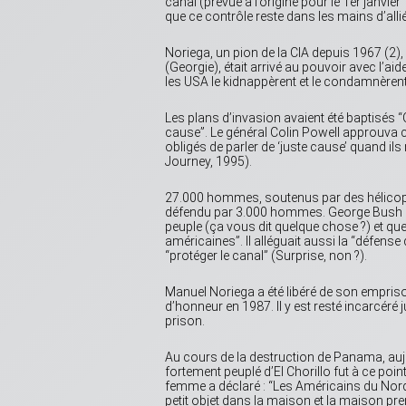
canal (prévue à l’origine pour le 1er janvie
que ce contrôle reste dans les mains d’alli
Noriega, un pion de la CIA depuis 1967 (2),
(Georgie), était arrivé au pouvoir avec l’a
les USA le kidnappèrent et le condamnèrent
Les plans d’invasion avaient été baptisés “
cause”. Le général Colin Powell approuva 
obligés de parler de ‘juste cause’ quand i
Journey, 1995).
27.000 hommes, soutenus par des hélicoptèr
défendu par 3.000 hommes. George Bush seni
peuple (ça vous dit quelque chose ?) et que
américaines”. Il alléguait aussi la “défens
“protéger le canal” (Surprise, non ?).
Manuel Noriega a été libéré de son empriso
d’honneur en 1987. Il y est resté incarcéré
prison.
Au cours de la destruction de Panama, aujo
fortement peuplé d’El Chorillo fut à ce poi
femme a déclaré : “Les Américains du Nord 
petit objet dans la maison et la maison pren