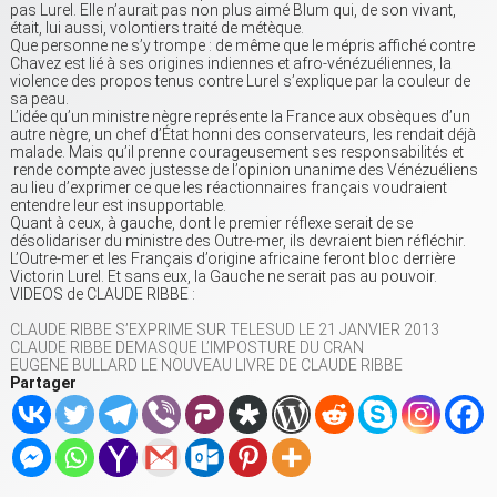
pas Lurel. Elle n’aurait pas non plus aimé Blum qui, de son vivant,
était, lui aussi, volontiers traité de métèque.
Que personne ne s’y trompe : de même que le mépris affiché contre
Chavez est lié à ses origines indiennes et afro-vénézuéliennes, la
violence des propos tenus contre Lurel s’explique par la couleur de
sa peau.
L’idée qu’un ministre nègre représente la France aux obsèques d’un
autre nègre, un chef d’État honni des conservateurs, les rendait déjà
malade. Mais qu’il prenne courageusement ses responsabilités et
rende compte avec justesse de l’opinion unanime des Vénézuéliens
au lieu d’exprimer ce que les réactionnaires français voudraient
entendre leur est insupportable.
Quant à ceux, à gauche, dont le premier réflexe serait de se
désolidariser du ministre des Outre-mer, ils devraient bien réfléchir.
L’Outre-mer et les Français d’origine africaine feront bloc derrière
Victorin Lurel. Et sans eux, la Gauche ne serait pas au pouvoir.
VIDEOS de CLAUDE RIBBE :
CLAUDE RIBBE S’EXPRIME SUR TELESUD LE 21 JANVIER 2013
CLAUDE RIBBE DEMASQUE L’IMPOSTURE DU CRAN
EUGENE BULLARD LE NOUVEAU LIVRE DE CLAUDE RIBBE
Partager