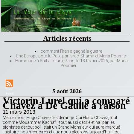
Articles récents
comment l’Iran a gagné la guerre
Une Europe pour la Paix, par Israël Shamir et Maria Poumier
Hommage à Saif al Islam, Paris, le 13 février 2026, par Maria
Poumier
RSS
5 août 2026
Feed
Victorin Lurel qui a comparé
Chavez à De Gaulle a raison
11 mars 2013
Même mort, Hugo Chavez les dérange. Oui Hugo Chavez, tout
comme Mouammar Kadhafi , tout aussi décrié et haï par les
sionistes de tout poil, était un Grand Monsieur qui aura marqué
l’histoire, nos mémoires et que nous pleurons aujourd’hui., tout