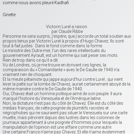
comme nous avons pleuré Kadhafi
Ginette
Victorin Lurel a raison.
par Claude Ribbe
Personne ne sera surpris, j’espère, que j’accorde un total soutien aux
propos tenus par Victorin Lurel à propos d’Hugo Chavez. Ils sont
tout à fait justes. Dans le fond comme dans la forme.
Le ministre des Outre-mer, l’un des rares intellectuels du
gouvernement Ayrault, est un homme qui sait peser ses mots.
Rien de trop dans ce qu’il a dit.
Vu de Londres, où je me trouve en écrivant ces lignes, la
comparaison du « Comandante » avec le De Gaulle de 1940 n’a
vraiment rien de choquant.
Et la meute pétainiste qui jappe aujourd’hui contre Lurel , qui vient
lever la patte sur la tombe de Chavez, aurait certainement aboyé de la
même manière contre le De Gaulle de 1940.
Oui, Chavez était un homme politique aimé de son peuple. Il aura
marqué l’histoire du Venezuela et de l’Amérique latine.
Non, la dictature n’est pas du côté de Chavez. Elle est du côté des
médias français, de cette poignée de plumitifs racistes et
négrophobes qui ne sauraient pas situer le Venezuela sur une carte
muette, mais pérorent depuis des lustres dans les colonnes de
journaux appartenant à une poignée d’hommes pour lesquels la
manipulation de l’opinion est une affaire comme une autre.
Une certaine France n’aime pas Chavez. Et elle n’aime évidemment