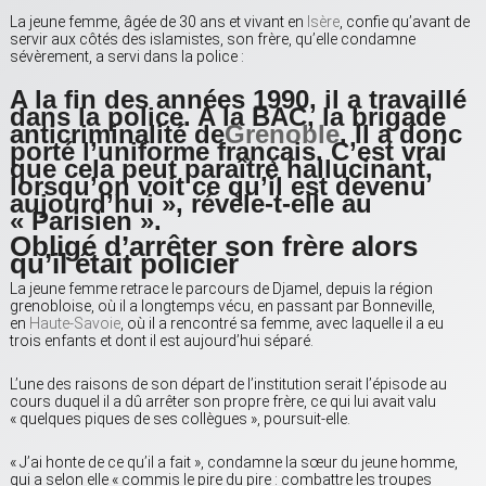
La jeune femme, âgée de 30 ans et vivant en
Isère
, confie qu’avant de
servir aux côtés des islamistes, son frère, qu’elle condamne
sévèrement, a servi dans la police :
A la fin des années 1990, il a travaillé
dans la police. A la BAC, la brigade
anticriminalité de
Grenoble
. Il a donc
porté l’uniforme français. C’est vrai
que cela peut paraître hallucinant,
lorsqu’on voit ce qu’il est devenu
aujourd’hui », révèle-t-elle au
« Parisien ».
Obligé d’arrêter son frère alors
qu’il était policier
La jeune femme retrace le parcours de Djamel, depuis la région
grenobloise, où il a longtemps vécu, en passant par Bonneville,
en
Haute-Savoie
, où il a rencontré sa femme, avec laquelle il a eu
trois enfants et dont il est aujourd’hui séparé.
L’une des raisons de son départ de l’institution serait l’épisode au
cours duquel il a dû arrêter son propre frère, ce qui lui avait valu
« quelques piques de ses collègues », poursuit-elle.
« J’ai honte de ce qu’il a fait », condamne la sœur du jeune homme,
qui a selon elle « commis le pire du pire : combattre les troupes