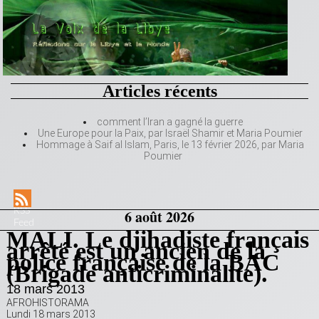
Articles récents
comment l’Iran a gagné la guerre
Une Europe pour la Paix, par Israël Shamir et Maria Poumier
Hommage à Saif al Islam, Paris, le 13 février 2026, par Maria
Poumier
RSS
6 août 2026
Feed
MALI. Le djihadiste français
arrêté est un ancien de la
police française de la BAC
(Brigade anticriminalite).
18 mars 2013
AFROHISTORAMA
Lundi 18 mars 2013