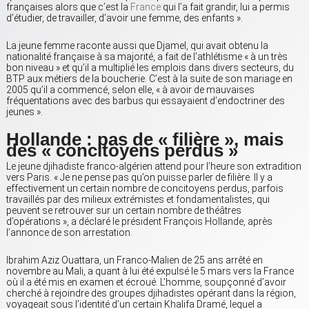
françaises alors que c’est la
France
qui l’a fait grandir, lui a permis
d’étudier, de travailler, d’avoir une femme, des enfants ».
La jeune femme raconte aussi que Djamel, qui avait obtenu la
nationalité française à sa majorité, a fait de l’athlétisme « à un très
bon niveau » et qu’il a multiplié les emplois dans divers secteurs, du
BTP aux métiers de la boucherie. C’est à la suite de son mariage en
2005 qu’il a commencé, selon elle, « à avoir de mauvaises
fréquentations avec des barbus qui essayaient d’endoctriner des
jeunes ».
Hollande : pas de « filière », mais
des « concitoyens perdus »
Le jeune djihadiste franco-algérien attend pour l’heure son extradition
vers Paris. « Je ne pense pas qu’on puisse parler de filière. Il y a
effectivement un certain nombre de concitoyens perdus, parfois
travaillés par des milieux extrémistes et fondamentalistes, qui
peuvent se retrouver sur un certain nombre de théâtres
d’opérations », a déclaré le président François Hollande, après
l’annonce de son arrestation.
Ibrahim Aziz Ouattara, un Franco-Malien de 25 ans arrêté en
novembre au Mali, a quant à lui été expulsé le 5 mars vers la France
où il a été mis en examen et écroué. L’homme, soupçonné d’avoir
cherché à rejoindre des groupes djihadistes opérant dans la région,
voyageait sous l’identité d’un certain Khalifa Dramé, lequel a