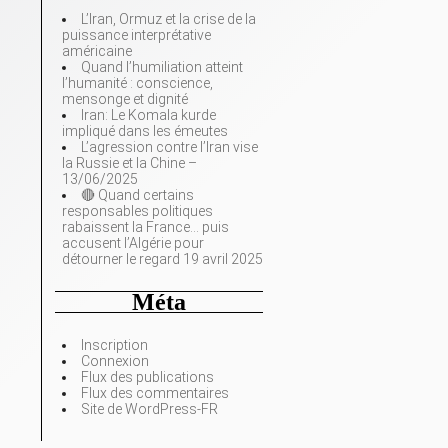
L’Iran, Ormuz et la crise de la
puissance interprétative
américaine
Quand l’humiliation atteint
l’humanité : conscience,
mensonge et dignité
Iran: Le Komala kurde
impliqué dans les émeutes
L’agression contre l’Iran vise
la Russie et la Chine –
13/06/2025
🔴 Quand certains
responsables politiques
rabaissent la France… puis
accusent l’Algérie pour
détourner le regard 19 avril 2025
Méta
Inscription
Connexion
Flux des publications
Flux des commentaires
Site de WordPress-FR