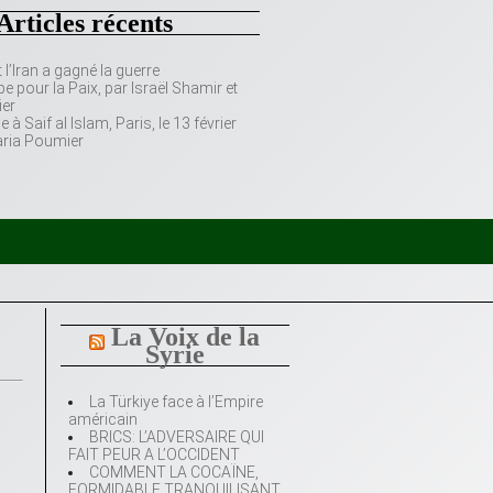
Articles récents
’Iran a gagné la guerre
e pour la Paix, par Israël Shamir et
er
 Saif al Islam, Paris, le 13 février
aria Poumier
La Voix de la
Syrie
La Türkiye face à l’Empire
américain
BRICS: L’ADVERSAIRE QUI
FAIT PEUR A L’OCCIDENT
COMMENT LA COCAÏNE,
FORMIDABLE TRANQUILISANT