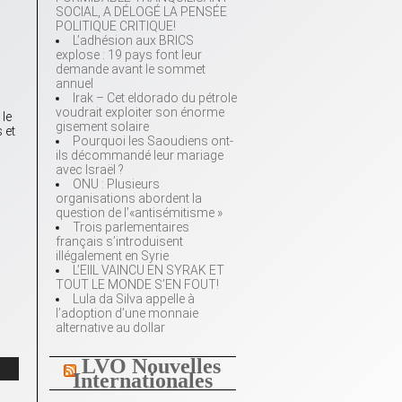
SOCIAL, A DÉLOGÉ LA PENSÉE
POLITIQUE CRITIQUE!
L’adhésion aux BRICS
explose : 19 pays font leur
demande avant le sommet
annuel
Irak – Cet eldorado du pétrole
voudrait exploiter son énorme
 le
gisement solaire
 et
Pourquoi les Saoudiens ont-
ils décommandé leur mariage
avec Israël ?
ONU : Plusieurs
organisations abordent la
question de l’«antisémitisme »
Trois parlementaires
français s’introduisent
illégalement en Syrie
L’EIIL VAINCU EN SYRAK ET
TOUT LE MONDE S’EN FOUT!
Lula da Silva appelle à
l’adoption d’une monnaie
alternative au dollar
LVO Nouvelles
Internationales