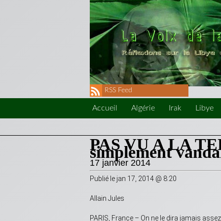
RSS Feed
Accueil
Algérie
Irak
Libye
PAS VU A LA TEL
simplement vandale
17 janvier 2014
Publié le jan 17, 2014 @ 8:20
Allain Jules
PARIS, France – On ne le dira jamais asse