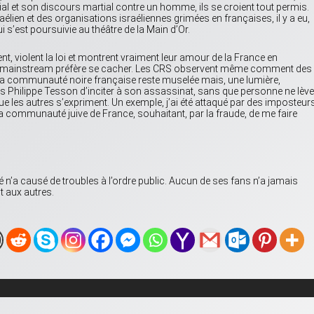
l et son discours martial contre un homme, ils se croient tout permis.
sraélien et des organisations israéliennes grimées en françaises, il y a eu,
ui s’est poursuivie au théâtre de la Main d’Or.
t, violent la loi et montrent vraiment leur amour de la France en
sse mainstream préfère se cacher. Les CRS observent même comment des
e la communauté noire française reste muselée mais, une lumière,
 Philippe Tesson d’inciter à son assassinat, sans que personne ne lève
ue les autres s’expriment. Un exemple, j’ai été attaqué par des imposteurs
la communauté juive de France, souhaitant, par la fraude, de me faire
n’a causé de troubles à l’ordre public. Aucun de ses fans n’a jamais
 aux autres.