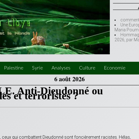
comment l
Une Europ
Maria Poumi
Hommage à
2026, par M
Palestine
Syrie
Analyses
Culture
Economie
6 août 2026
E. Anti-Dieudonné ou
s et terroristes ?
z, ceux qui combattent Dieudonné sont foncièrement racistes. Hélas,