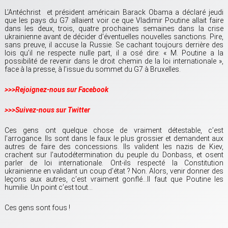
L’Antéchrist et président américain Barack Obama a déclaré jeudi
que les pays du G7 allaient voir ce que Vladimir Poutine allait faire
dans les deux, trois, quatre prochaines semaines dans la crise
ukrainienne avant de décider d’éventuelles nouvelles sanctions. Pire,
sans preuve, il accuse la Russie. Se cachant toujours derrière des
lois qu’il ne respecte nulle part, il a osé dire: « M. Poutine a la
possibilité de revenir dans le droit chemin de la loi internationale »,
face à la presse, à l’issue du sommet du G7 à Bruxelles.
>>>Rejoignez-nous sur Facebook
>>>Suivez-nous sur Twitter
Ces gens ont quelque chose de vraiment détestable, c’est
l’arrogance. Ils sont dans le faux le plus grossier et demandent aux
autres de faire des concessions. Ils valident les nazis de Kiev,
crachent sur l’autodétermination du peuple du Donbass, et osent
parler de loi internationale. Ont-ils respecté la Constitution
ukrainienne en validant un coup d’état ? Non. Alors, venir donner des
leçons aux autres, c’est vraiment gonflé…Il faut que Poutine les
humilie. Un point c’est tout…
Ces gens sont fous !