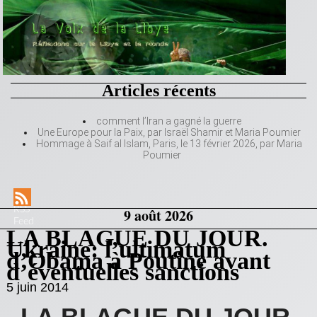
Articles récents
comment l’Iran a gagné la guerre
Une Europe pour la Paix, par Israël Shamir et Maria Poumier
Hommage à Saif al Islam, Paris, le 13 février 2026, par Maria
Poumier
RSS
9 août 2026
Feed
LA BLAGUE DU JOUR.
Ukraine: l’ultimatum
d’Obama à Poutine avant
d’éventuelles sanctions
5 juin 2014