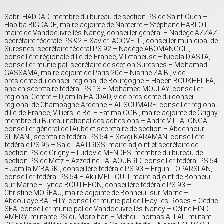
Sabri HADDAD, membre du bureau de section PS de Saint-Ouen –
Habiba BIGDADE, maire-adjointe de Nanterre – Stéphane HABLOT,
maire de Vandoeuvre-lès-Nancy, conseiller général – Nadège AZZAZ,
secrétaire fédérale PS 92 – Xavier IACOVELLI, conseiller municipal de
Suresnes, secrétaire fédéral PS 92 – Nadège ABOMANGOLI,
conseillère régionale d’Ile-de-France, Villetaneuse – Nicola D’ASTA,
conseiller municipal, secrétaire de section Suresnes – Mohamad
GASSAMA, maire-adjoint de Paris 20e – Nisrine ZAIBI, vice-
présidente du conseil régional de Bourgogne – Hacen BOUKHELIFA,
ancien secrétaire fédéral PS 13 – Mohamed MOULAY, conseiller
régional Centre – Djamila HADDAD, vice-présidente du conseil
régional de Champagne-Ardenne – Ali SOUMARE, conseiller régional
d’Ile-de-France, Villiers-le-Bel – Fatima OGBI, maire-adjointe de Grigny,
membre du Bureau national des adhésions – André VILLALONGA,
conseiller général de l’Aube et secrétaire de section – Abdennour
SLIMANI, secrétaire fédéral PS 54 – Sevgi KARAMAN, conseillère
fédérale PS 95 – Said LAATIRISS, maire-adjoint et secrétaire de
section PS de Grigny – Ludovic MENDES, membre du bureau de
section PS de Metz – Azzedine TALAOUBRID, conseiller fédéral PS 54
– Jamila M’BARKI, conseillère fédérale PS 93 – Ergun TOPARSLAN,
conseiller fédéral PS 54 – Akli MELLOULI, maire-adjoint de Bonneuil-
sur-Marne – Lynda BOUTHEON, conseillère fédérale PS 93 –
Christine MOREAU, maire-adjointe de Bonneuil-sur-Marne –
Abdoulaye BATHILY, conseiller municipal de l’Hay-les-Roses – Cédric
SEA, conseiller municipal de Vandoeuvre-lès-Nancy – Céline HIND
AMERY, militante PS du Morbihan – Mehdi Thomas ALLAL, militant