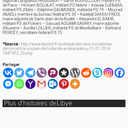
régional Languedoc-Roussillon – Samir BOUFELLOUH, militant PS
de Paris – Hicham BOUJILAT, militant PS Nièvre – Azwaw DJEBARA,
militant PS d’Alès – Delphine GAUMONDE, militante PS 79 – Mourad
ABADLI, membre du bureau fédéral PS 30 – Kadéjat DAHOU-FREDI,
maire-adjointe de Saint-Jean-de-la-Ruelle – Alexandre EL BAKIR,
militant PS de Poitiers – Saouad AOUAMI-SAVARY, maire-adjointe
d’Auxerre – Aurélie LOLLIER, militante PS de Montbéliard – Bertrand
PERICEY, secrétaire fédéral PS 75
*Source :
http://www.lepoint.fr/politique/des-elus-socialistes-
denoncent-le-soutien-de-hollande-a-netanyahou-21-07-2014-
1847952_20.php
Partager
Plus d’histoires deLibye