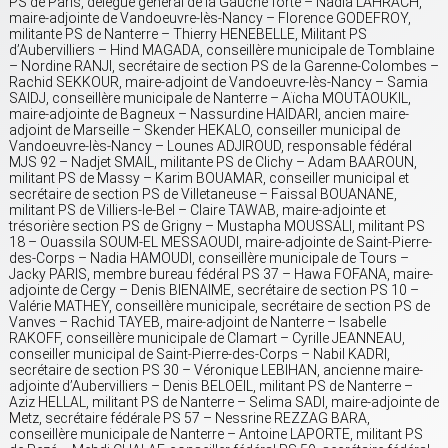
PS de Paris, délégué général de la Gauche forte – Nadia LAHRACH,
maire-adjointe de Vandoeuvre-lès-Nancy – Florence GODEFROY,
militante PS de Nanterre – Thierry HENEBELLE, Militant PS
d’Aubervilliers – Hind MAGADA, conseillère municipale de Tomblaine
– Nordine RANJI, secrétaire de section PS de la Garenne-Colombes –
Rachid SEKKOUR, maire-adjoint de Vandoeuvre-lès-Nancy – Samia
SAIDJ, conseillère municipale de Nanterre – Aïcha MOUTAOUKIL,
maire-adjointe de Bagneux – Nassurdine HAIDARI, ancien maire-
adjoint de Marseille – Skender HEKALO, conseiller municipal de
Vandoeuvre-lès-Nancy – Lounes ADJIROUD, responsable fédéral
MJS 92 – Nadjet SMAIL, militante PS de Clichy – Adam BAAROUN,
militant PS de Massy – Karim BOUAMAR, conseiller municipal et
secrétaire de section PS de Villetaneuse – Faissal BOUANANE,
militant PS de Villiers-le-Bel – Claire TAWAB, maire-adjointe et
trésorière section PS de Grigny – Mustapha MOUSSALI, militant PS
18 – Ouassila SOUM-EL MESSAOUDI, maire-adjointe de Saint-Pierre-
des-Corps – Nadia HAMOUDI, conseillère municipale de Tours –
Jacky PARIS, membre bureau fédéral PS 37 – Hawa FOFANA, maire-
adjointe de Cergy – Denis BIENAIME, secrétaire de section PS 10 –
Valérie MATHEY, conseillère municipale, secrétaire de section PS de
Vanves – Rachid TAYEB, maire-adjoint de Nanterre – Isabelle
RAKOFF, conseillère municipale de Clamart – Cyrille JEANNEAU,
conseiller municipal de Saint-Pierre-des-Corps – Nabil KADRI,
secrétaire de section PS 30 – Véronique LEBIHAN, ancienne maire-
adjointe d’Aubervilliers – Denis BELOEIL, militant PS de Nanterre –
Aziz HELLAL, militant PS de Nanterre – Selima SADI, maire-adjointe de
Metz, secrétaire fédérale PS 57 – Nessrine REZZAG BARA,
conseillère municipale de Nanterre – Antoine LAPORTE, militant PS