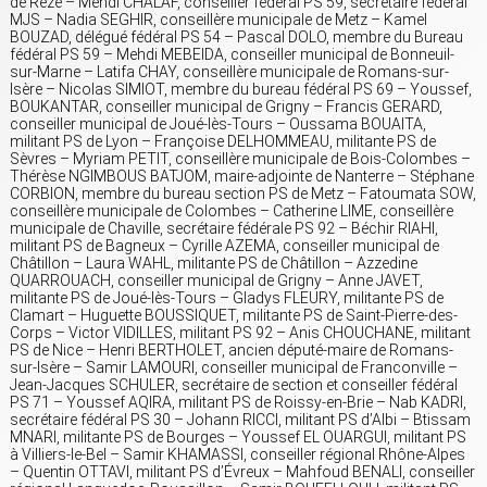
de Rezé – Mehdi CHALAF, conseiller fédéral PS 59, secrétaire fédéral
MJS – Nadia SEGHIR, conseillère municipale de Metz – Kamel
BOUZAD, délégué fédéral PS 54 – Pascal DOLO, membre du Bureau
fédéral PS 59 – Mehdi MEBEIDA, conseiller municipal de Bonneuil-
sur-Marne – Latifa CHAY, conseillère municipale de Romans-sur-
Isère – Nicolas SIMIOT, membre du bureau fédéral PS 69 – Youssef,
BOUKANTAR, conseiller municipal de Grigny – Francis GERARD,
conseiller municipal de Joué-lès-Tours – Oussama BOUAITA,
militant PS de Lyon – Françoise DELHOMMEAU, militante PS de
Sèvres – Myriam PETIT, conseillère municipale de Bois-Colombes –
Thérèse NGIMBOUS BATJOM, maire-adjointe de Nanterre – Stéphane
CORBION, membre du bureau section PS de Metz – Fatoumata SOW,
conseillère municipale de Colombes – Catherine LIME, conseillère
municipale de Chaville, secrétaire fédérale PS 92 – Béchir RIAHI,
militant PS de Bagneux – Cyrille AZEMA, conseiller municipal de
Châtillon – Laura WAHL, militante PS de Châtillon – Azzedine
QUARROUACH, conseiller municipal de Grigny – Anne JAVET,
militante PS de Joué-lès-Tours – Gladys FLEURY, militante PS de
Clamart – Huguette BOUSSIQUET, militante PS de Saint-Pierre-des-
Corps – Victor VIDILLES, militant PS 92 – Anis CHOUCHANE, militant
PS de Nice – Henri BERTHOLET, ancien député-maire de Romans-
sur-Isère – Samir LAMOURI, conseiller municipal de Franconville –
Jean-Jacques SCHULER, secrétaire de section et conseiller fédéral
PS 71 – Youssef AQIRA, militant PS de Roissy-en-Brie – Nab KADRI,
secrétaire fédéral PS 30 – Johann RICCI, militant PS d’Albi – Btissam
MNARI, militante PS de Bourges – Youssef EL OUARGUI, militant PS
à Villiers-le-Bel – Samir KHAMASSI, conseiller régional Rhône-Alpes
– Quentin OTTAVI, militant PS d’Évreux – Mahfoud BENALI, conseiller