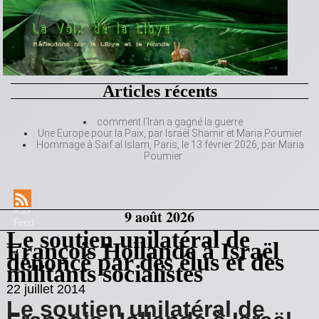
Articles récents
comment l’Iran a gagné la guerre
Une Europe pour la Paix, par Israël Shamir et Maria Poumier
Hommage à Saif al Islam, Paris, le 13 février 2026, par Maria
Poumier
RSS
9 août 2026
Feed
Le soutien unilatéral de
François Hollande à Israël
dénoncé par des élus et des
militants socialistes
22 juillet 2014
Le soutien unilatéral de