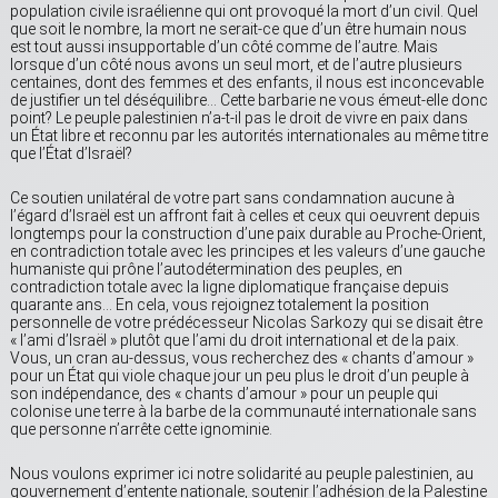
population civile israélienne qui ont provoqué la mort d’un civil. Quel
que soit le nombre, la mort ne serait-ce que d’un être humain nous
est tout aussi insupportable d’un côté comme de l’autre. Mais
lorsque d’un côté nous avons un seul mort, et de l’autre plusieurs
centaines, dont des femmes et des enfants, il nous est inconcevable
de justifier un tel déséquilibre… Cette barbarie ne vous émeut-elle donc
point? Le peuple palestinien n’a-t-il pas le droit de vivre en paix dans
un État libre et reconnu par les autorités internationales au même titre
que l’État d’Israël?
Ce soutien unilatéral de votre part sans condamnation aucune à
l’égard d’Israël est un affront fait à celles et ceux qui oeuvrent depuis
longtemps pour la construction d’une paix durable au Proche-Orient,
en contradiction totale avec les principes et les valeurs d’une gauche
humaniste qui prône l’autodétermination des peuples, en
contradiction totale avec la ligne diplomatique française depuis
quarante ans… En cela, vous rejoignez totalement la position
personnelle de votre prédécesseur Nicolas Sarkozy qui se disait être
« l’ami d’Israël » plutôt que l’ami du droit international et de la paix.
Vous, un cran au-dessus, vous recherchez des « chants d’amour »
pour un État qui viole chaque jour un peu plus le droit d’un peuple à
son indépendance, des « chants d’amour » pour un peuple qui
colonise une terre à la barbe de la communauté internationale sans
que personne n’arrête cette ignominie.
Nous voulons exprimer ici notre solidarité au peuple palestinien, au
gouvernement d’entente nationale, soutenir l’adhésion de la Palestine