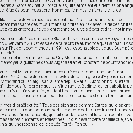
 crimes d’Israël cet été ? A-t-on vu des juifs et des chrétiens tenir une
cres à Sabra et Chatila, lorsque les juifs armaient et aident les phalang
 de réfugiés pour massacrer hommes, femmes, enfants, vieillards,
atila à la Une de vos médias occidentaux ? Non, car pour eux tuer des
ident massacre des musulmans sunnites en Irak avec l’aide des chiites
vez vous entendu une voix chrétienne ou juive s’élever et dire « not in my
Bush en Irak ? Les crimes de Blair en Irak ? Les crimes de « Benyamine » 
donc « Benyamin » !). On essaie de faire croire au monde que Bachar El As
s sur l’Irak ont commencé en 1991, est responsable de ce que Bush père
n Irak ?
es « not in my name » quand Guy Mollet autorisait les militaires françai
ait envoyer la guillotine depuis Alger à Oran et Constantine pour trancher
érie, c’est Mitterrand qui signait les arrêtés de condamnation à mort
tion ??? On parle du « sourire kabyle » durant la guerre d’Algérie mais on
is Mitterrand qui en aiguisait la lame depuis Paris… Alors on nous jettera
de nous faire croire que les Mitterrand et Badinter qui ont abolit la pe
 il n’y a qu’à voir la façon dont Badinter soutient Israël et ses crimes
 et palestiniens ne sont pas des êtres humains et qu’ils font plus part
imes d’Israël cet été ? Tous ces sionistes comme Estrosi qui disaient «
ce » mais qui sont pour « importer la guerre de Bush en Irak en France vi
t Hollande l’irresponsable, qui fait courbette devant Israël au point d’avoi
ssacres d’enfants en Palestine !!! Et c’et devant cette racaille que je va
n’ai qu’une réponse, celle de Léo Ferré « Ton cul ! »