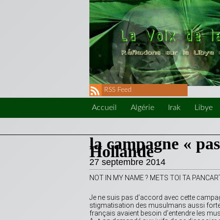
RSS Feed
Accueil
Algérie
Irak
Libye
la campagne « pas
Hollande
27 septembre 2014
NOT IN MY NAME ? METS TOI TA PANCAR
Je ne suis pas d’accord avec cette campagne.
stigmatisation des musulmans aussi forte q
français avaient besoin d’entendre les musu