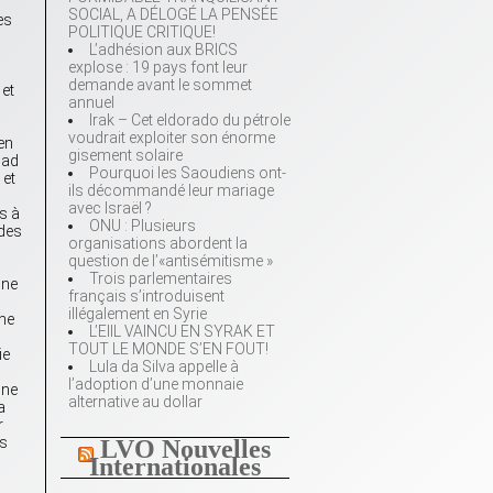
SOCIAL, A DÉLOGÉ LA PENSÉE
es
POLITIQUE CRITIQUE!
L’adhésion aux BRICS
explose : 19 pays font leur
demande avant le sommet
 et
annuel
Irak – Cet eldorado du pétrole
voudrait exploiter son énorme
en
gisement solaire
sad
Pourquoi les Saoudiens ont-
 et
ils décommandé leur mariage
avec Israël ?
s à
ONU : Plusieurs
 des
organisations abordent la
question de l’«antisémitisme »
Trois parlementaires
 ne
français s’introduisent
illégalement en Syrie
ine
L’EIIL VAINCU EN SYRAK ET
TOUT LE MONDE S’EN FOUT!
ie
Lula da Silva appelle à
l’adoption d’une monnaie
 ne
alternative au dollar
a
r
is
LVO Nouvelles
Internationales