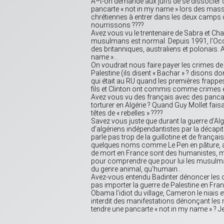
A–t-on demandé aux juifs de se dissocier des
pancarte « not in my name » lors des massa
chrétiennes à entrer dans les deux camps
nourrissons ????
Avez vous vu le trentenaire de Sabra et Ch
musulmans est normal. Depuis 1991, l’Occ
des britanniques, australiens et polonais. A
name »…
On voudrait nous faire payer les crimes de 
Palestine (ils disent « Bachar » ? disons 
qui était au RU quand les premières frappe
fils et Clinton ont commis comme crimes e
Avez vous vu des français avec des pancart
torturer en Algérie ? Quand Guy Mollet fais
têtes de « rebelles » ????
Savez vous juste que durant la guerre d’Alg
d’algériens indépendantistes par la décapita
parle pas trop de la guillotine et de frança
quelques noms comme Le Pen en pâture, afin 
de mort en France sont des humanistes, mais
pour comprendre que pour lui les musulmans
du genre animal, qu’humain…
Avez-vous entendu Badinter dénoncer les cr
pas importer la guerre de Palestine en Fran
Obama l’idiot du village, Cameron le niais e
interdit des manifestations dénonçant les ma
tendre une pancarte « not in my name » ? Je 