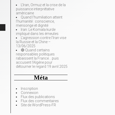
L’Iran, Ormuz et la crise de la
puissance interprétative
américaine
Quand l’humiliation atteint
l’humanité : conscience,
mensonge et dignité
Iran: Le Komala kurde
impliqué dans les émeutes
L’agression contre l’Iran vise
la Russie et la Chine –
13/06/2025
🔴 Quand certains
responsables politiques
rabaissent la France… puis
accusent l’Algérie pour
détourner le regard 19 avril 2025
Méta
Inscription
Connexion
Flux des publications
Flux des commentaires
Site de WordPress-FR