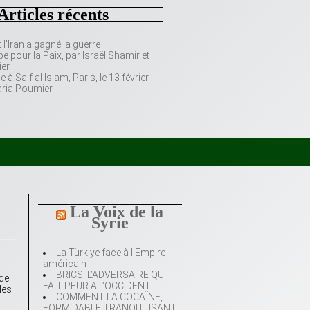
Articles récents
’Iran a gagné la guerre
e pour la Paix, par Israël Shamir et
er
 Saif al Islam, Paris, le 13 février
aria Poumier
,
La Voix de la
Syrie
La Türkiye face à l’Empire
américain
BRICS: L’ADVERSAIRE QUI
 de
FAIT PEUR A L’OCCIDENT
les
COMMENT LA COCAÏNE,
FORMIDABLE TRANQUILISANT