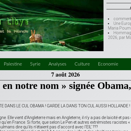
comment l
Une Europ
Maria Poumi
Hommage à
2026, par M
Palestine
Syrie
Analyses
Culture
Economie
7 août 2026
 en notre nom » signée Obama
TE DANS LE CUL OBAMA ! GARDE LA DANS TON CUL AUSSI HOLLANDE !
 Elle vient d’Angleterre mais en Angleterre, il n’y a pas de laïcité et pas
u’en France. Si forte, que selon Le Pen et autres extrémistes racistes « 
lmans dire qu’ils n’étaient pas d’accord avec l’EIL’ ???