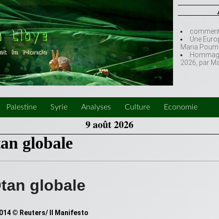
comment l
Une Europ
Maria Poumi
Hommage à
2026, par M
Palestine
Syrie
Analyses
Culture
Economie
9 août 2026
tan globale
Otan globale
2014 © Reuters/ Il Manifesto