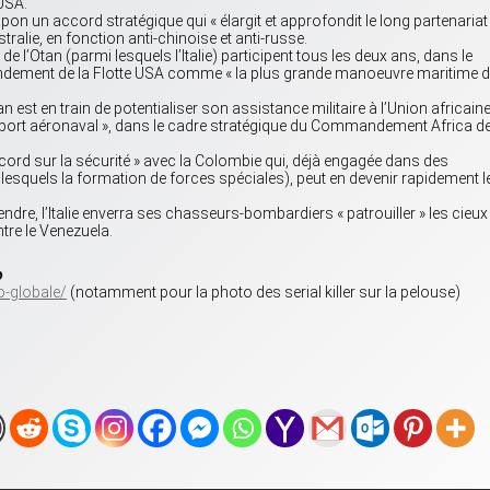
USA.
apon un accord stratégique qui « élargit et approfondit le long partenariat 
ralie, en fonction anti-chinoise et anti-russe.
e l’Otan (parmi lesquels l’Italie) participent tous les deux ans, dans le
mandement de la Flotte USA comme « la plus grande manoeuvre maritime 
an est en train de potentialiser son assistance militaire à l’Union africaine
transport aéronaval », dans le cadre stratégique du Commandement Africa d
ccord sur la sécurité » avec la Colombie qui, déjà engagée dans des
lesquels la formation de forces spéciales), peut en devenir rapidement l
ndre, l’Italie enverra ses chasseurs-bombardiers « patrouiller » les cieux
tre le Venezuela.
o
to-globale/
(notamment pour la photo des serial killer sur la pelouse)