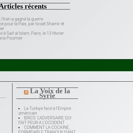
Articles récents
’Iran a gagné la guerre
e pour la Paix, par Israël Shamir et
er
 Saif al Islam, Paris, le 13 février
aria Poumier
La Voix de la
Syrie
La Türkiye face à l’Empire
américain
BRICS: L’ADVERSAIRE QUI
FAIT PEUR A L’OCCIDENT
COMMENT LA COCAÏNE,
FORMIDABLE TRANQUILISANT