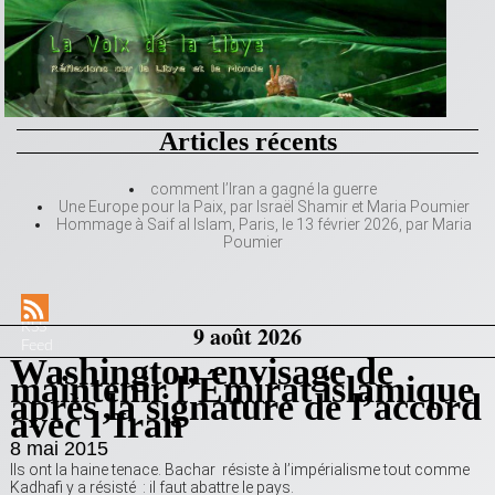
Articles récents
comment l’Iran a gagné la guerre
Une Europe pour la Paix, par Israël Shamir et Maria Poumier
Hommage à Saif al Islam, Paris, le 13 février 2026, par Maria
Poumier
RSS
9 août 2026
Feed
Washington envisage de
maintenir l’Émirat islamique
après la signature de l’accord
avec l’Iran
8 mai 2015
Ils ont la haine tenace. Bachar résiste à l’impérialisme tout comme
Kadhafi y a résisté : il faut abattre le pays.