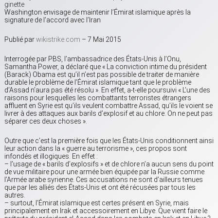
ginette
Washington envisage de maintenir l’Émirat islamique après la
signature de l’accord avec l’Iran
Publié par
wikistrike.com
– 7 Mai 2015
Interrogée par PBS, l’ambassadrice des États-Unis à l’Onu,
Samantha Power, a déclaré que « La conviction intime du président
(Barack) Obama est qu’il n’est pas possible de traiter de manière
durable le problème de l’Émirat islamique tant que le problème
d’Assad n’aura pas été résolu ». En effet, a-t-elle poursuivi « L’une des
raisons pour lesquelles les combattants terroristes étrangers
affluent en Syrie est qu’ils veulent combattre Assad, qu’ils le voient se
livrer à des attaques aux barils d’explosif et au chlore. On ne peut pas
séparer ces deux choses ».
Outre que c’est la première fois que les États-Unis conditionnent ainsi
leur action dans la « guerre au terrorisme », ces propos sont
infondés et illogiques. En effet :
– l’usage de « barils d’explosifs » et de chlore n’a aucun sens du point
de vue militaire pour une armée bien équipée par la Russie comme
l’Armée arabe syrienne. Ces accusations ne sont d’ailleurs tenues
que par les alliés des États-Unis et ont été récusées par tous les
autres.
– surtout, l’Émirat islamique est certes présent en Syrie, mais
principalement en Irak et accessoirement en Libye. Que vient faire le