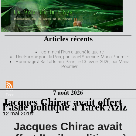
Articles récents
comment l’Iran a gagné la guerre
Une Europe pour la Paix, par Israël Shamir et Maria Poumier
Hommage à Saif al Islam, Paris, le 13 février 2026, par Maria
Poumier
RSS
7 août 2026
Feed
Jacques Chirac avait offert
l’asile politique à Tarek Aziz
12 mai 2015
Jacques Chirac avait