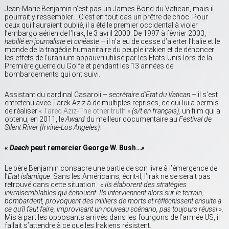
Jean-Marie Benjamin n’est pas un James Bond du Vatican, mais il
pourrait y ressembler… C’est en tout cas un prêtre de choc. Pour
ceux qui l’auraient oublié, il a été le premier occidental à violer
l’embargo aérien de l’Irak, le 3 avril 2000. De 1997 à février 2003, –
habillé en journaliste et cinéaste
– il n’a eu de cesse d’alerter l’Italie et le
monde de la tragédie humanitaire du peuple irakien et de dénoncer
les effets de l’uranium appauvri utilisé par les Etats-Unis lors de la
Première guerre du Golfe et pendant les 13 années de
bombardements qui ont suivi.
Assistant du cardinal Casaroli –
secrétaire d’Etat du Vatican
– il s’est
entretenu avec Tarek Aziz à de multiples reprises, ce qui lui a permis
de réaliser
« Tareq Aziz-The other truth »
(s/t en français),
un film qui a
obtenu, en 2011, le
Award
du meilleur documentaire au
Festival de
Silent River (Irvine-Los Angeles).
« Daech
peut remercier George W. Bush…
»
Le père Benjamin consacre une partie de son livre à l’émergence de
l’
Etat islamique
. Sans les Américains, écrit-il, l’Irak ne se serait pas
retrouvé dans cette situation :
« Ils élaborent des stratégies
invraisemblables qui échouent. Ils interviennent alors sur le terrain,
bombardent, provoquent des milliers de morts et réfléchissent ensuite à
ce qu’il faut faire, improvisant un nouveau scénario, pas toujours réussi »
.
Mis à part les opposants arrivés dans les fourgons de l’armée US, il
fallait s’attendre à ce que les Irakiens résistent.