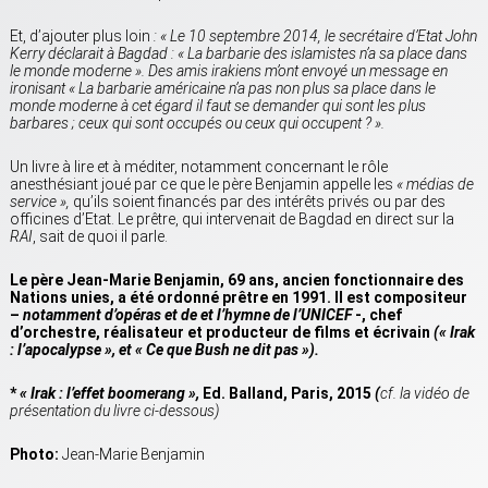
Et, d’ajouter plus loin
: « Le 10 septembre 2014, le secrétaire d’Etat John
Kerry déclarait à Bagdad : « La barbarie des islamistes n’a sa place dans
le monde moderne ». Des amis irakiens m’ont envoyé un message en
ironisant « La barbarie américaine n’a pas non plus sa place dans le
monde moderne à cet égard il faut se demander qui sont les plus
barbares ; ceux qui sont occupés ou ceux qui occupent ? ».
Un livre à lire et à méditer, notamment concernant le rôle
anesthésiant joué par ce que le père Benjamin appelle les
« médias de
service »,
qu’ils soient financés par des intérêts privés ou par des
officines d’Etat. Le prêtre, qui intervenait de Bagdad en direct sur la
RAI
, sait de quoi il parle.
Le père Jean-Marie Benjamin, 69 ans, ancien fonctionnaire des
Nations unies, a été ordonné prêtre en 1991. Il est compositeur
–
notamment d’opéras et de et
l’hymne de l’UNICEF
-, chef
d’orchestre, réalisateur et producteur de films et écrivain
(« Irak
: l’apocalypse », et « Ce que Bush ne dit pas »).
*
« Irak : l’effet boomerang »,
Ed. Balland, Paris, 2015
(
cf. la vidéo de
présentation du livre ci-dessous)
Photo:
Jean-Marie Benjamin