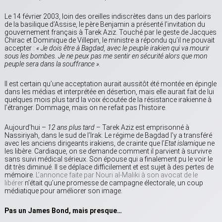
Le 14 février 2003, loin des oreilles indiscrètes dans un des parloirs
de la basilique d’Assise, le père Benjamin a présenté l’invitation du
gouvernement français à Tarek Aziz. Touché par le geste de Jacques
Chirac et Dominique de Villepin, le ministre a répondu qu’il ne pouvait
accepter :
« Je dois être à Bagdad, avec le peuple irakien qui va mourir
sous les bombes. Je ne peux pas me sentir en sécurité alors que mon
peuple sera dans la souffrance ».
Il est certain qu’une acceptation aurait aussitôt été montée en épingle
dans les médias et interprétée en désertion, mais elle aurait fait de lui
quelques mois plus tard la voix écoutée de la résistance irakienne à
l’étranger. Dommage, mais on ne refait pas l’histoire.
Aujourd’hui –
12 ans plus tard
– Tarek Aziz est emprisonné à
Nassiriyah, dans le sud de l’Irak. Le régime de Bagdad l’y a transféré
avec les anciens dirigeants irakiens, de crainte que l’
Etat islamique
ne
les libère. Cardiaque, on se demande comment il parvient à survivre
sans suivi médical sérieux. Son épouse qui a finalement pu le voir le
dit très diminué. Il se déplace difficilement et est sujet à des pertes de
mémoire.
L’annonce faite par Nouri al-Maliki à son avocat de le
libérer
n’était qu’une promesse de campagne électorale, un coup
médiatique pour améliorer son image.
Pas un James Bond, mais presque…