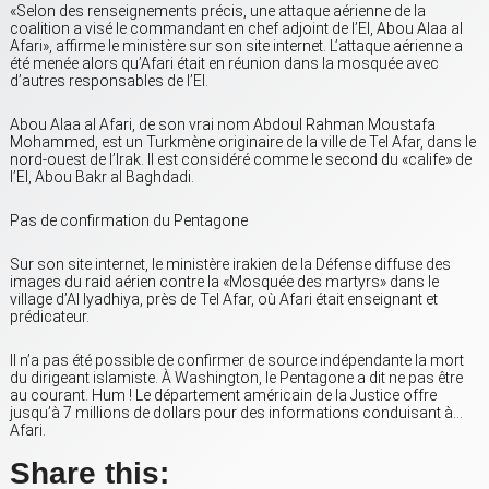
«Selon des renseignements précis, une attaque aérienne de la
coalition a visé le commandant en chef adjoint de l’EI, Abou Alaa al
Afari», affirme le ministère sur son site internet. L’attaque aérienne a
été menée alors qu’Afari était en réunion dans la mosquée avec
d’autres responsables de l’EI.
Abou Alaa al Afari, de son vrai nom Abdoul Rahman Moustafa
Mohammed, est un Turkmène originaire de la ville de Tel Afar, dans le
nord-ouest de l’Irak. Il est considéré comme le second du «calife» de
l’EI, Abou Bakr al Baghdadi.
Pas de confirmation du Pentagone
Sur son site internet, le ministère irakien de la Défense diffuse des
images du raid aérien contre la «Mosquée des martyrs» dans le
village d’Al Iyadhiya, près de Tel Afar, où Afari était enseignant et
prédicateur.
Il n’a pas été possible de confirmer de source indépendante la mort
du dirigeant islamiste. À Washington, le Pentagone a dit ne pas être
au courant. Hum ! Le département américain de la Justice offre
jusqu’à 7 millions de dollars pour des informations conduisant à…
Afari.
Share this: