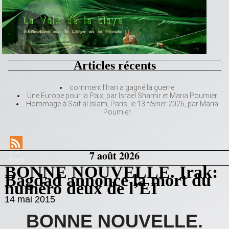
Articles récents
comment l’Iran a gagné la guerre
Une Europe pour la Paix, par Israël Shamir et Maria Poumier
Hommage à Saif al Islam, Paris, le 13 février 2026, par Maria
Poumier
RSS
7 août 2026
Feed
BONNE NOUVELLE. Irak:
Bagdad annonce la mort du
numéro deux de l’EI
14 mai 2015
BONNE NOUVELLE.