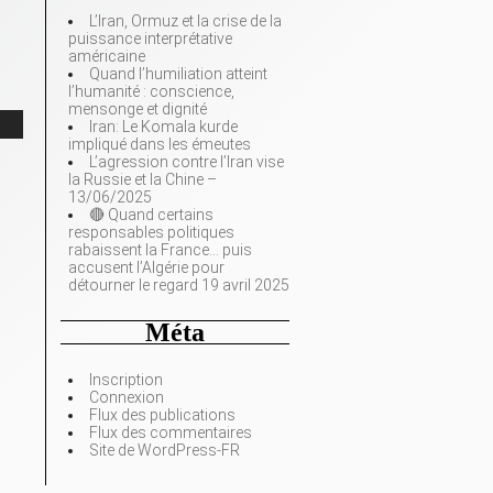
L’Iran, Ormuz et la crise de la
puissance interprétative
américaine
Quand l’humiliation atteint
l’humanité : conscience,
mensonge et dignité
Iran: Le Komala kurde
impliqué dans les émeutes
L’agression contre l’Iran vise
la Russie et la Chine –
13/06/2025
🔴 Quand certains
responsables politiques
rabaissent la France… puis
accusent l’Algérie pour
détourner le regard 19 avril 2025
Méta
Inscription
Connexion
Flux des publications
Flux des commentaires
Site de WordPress-FR