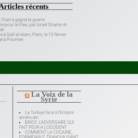
Articles récents
’Iran a gagné la guerre
e pour la Paix, par Israël Shamir et
er
 Saif al Islam, Paris, le 13 février
aria Poumier
La Voix de la
Syrie
La Türkiye face à l’Empire
américain
BRICS: L’ADVERSAIRE QUI
FAIT PEUR A L’OCCIDENT
COMMENT LA COCAÏNE,
FORMIDABLE TRANQUILISANT