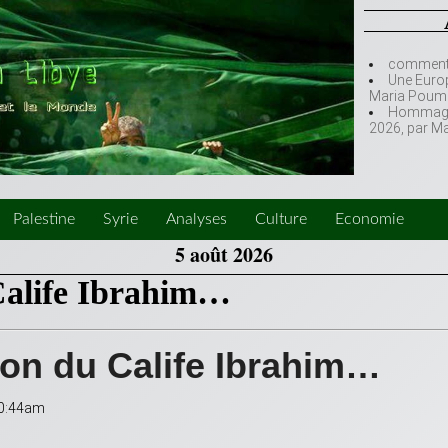
comment l
Une Europ
Maria Poumi
Hommage à
2026, par M
Palestine
Syrie
Analyses
Culture
Economie
5 août 2026
Calife Ibrahim…
ion du Calife Ibrahim…
 10:44am