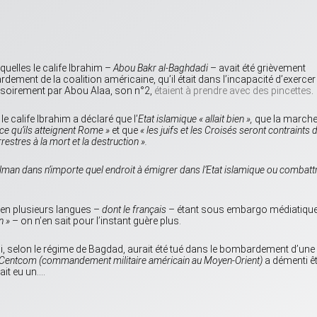
quelles le calife Ibrahim –
Abou Bakr al-Baghdadi
– avait été grièvement
dement de la coalition américaine, qu’il était dans l’incapacité d’exercer
ovisoirement par Abou Alaa, son n°2,
étaient à prendre avec des pincettes
.
e calife Ibrahim a déclaré que l’
Etat islamique « allait bien »,
que la march
 ce qu’ils atteignent Rome »
et que
« les juifs et les Croisés seront contraints 
estres à la mort et la destruction ».
man dans n’importe quel endroit à émigrer dans l’Etat islamique ou combatt
it en plusieurs langues –
dont le français
– étant sous embargo médiatiqu
n »
– on n’en sait pour l’instant guère plus.
qui, selon le régime de Bagdad, aurait été tué dans le bombardement d’une
 Centcom (commandement militaire américain au Moyen-Orient)
a démenti ê
 ait eu un….