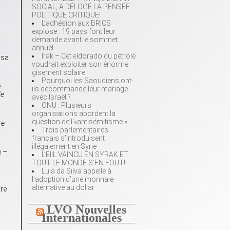
SOCIAL, A DÉLOGÉ LA PENSÉE
POLITIQUE CRITIQUE!
L’adhésion aux BRICS
explose : 19 pays font leur
demande avant le sommet
annuel
Irak – Cet eldorado du pétrole
 sa
voudrait exploiter son énorme
gisement solaire
Pourquoi les Saoudiens ont-
e
ils décommandé leur mariage
de
avec Israël ?
ONU : Plusieurs
organisations abordent la
question de l’«antisémitisme »
re
Trois parlementaires
français s’introduisent
illégalement en Syrie
e –
L’EIIL VAINCU EN SYRAK ET
TOUT LE MONDE S’EN FOUT!
Lula da Silva appelle à
l’adoption d’une monnaie
alternative au dollar
tre
LVO Nouvelles
Internationales