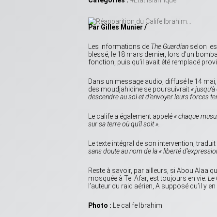
Catégories :
#Etat islamique
Par Gilles Munier /
Les informations de
The Guardian
selon les
blessé, le 18 mars dernier, lors d’un bombar
fonction, puis qu’il avait été remplacé pr
Dans un message audio, diffusé le 14 mai, l
des moudjahidine se poursuivrait
« jusqu’à
descendre au sol et d’envoyer leurs forces terr
Le calife a également appelé
« chaque musul
sur sa terre où qu’il soit ».
Le texte intégral de son intervention, tradu
sans doute au nom de la « liberté d’expressio
Reste à savoir, par ailleurs, si Abou Alaa 
mosquée à Tel Afar, est toujours en vie.
Le
l’auteur du raid aérien, A supposé qu’il y en
Photo :
Le calife Ibrahim