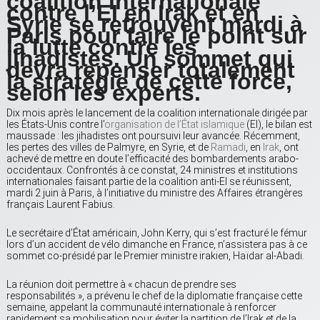
coalition internationale
contre l’EI en Irak et en
Syrie se retrouvent mardi à
Paris pour faire le point sur
la lutte contre les
jihadistes. Un sommet qui
devra repenser totalement
la stratégie de cette force,
selon les experts.
Dix mois après le lancement de la coalition internationale dirigée par
les États-Unis contre l’
organisation de l’État islamique
(EI), le bilan est
maussade : les jihadistes ont poursuivi leur avancée. Récemment,
les pertes des villes de Palmyre, en Syrie, et de
Ramadi
, en
Irak
, ont
achevé de mettre en doute l’efficacité des bombardements arabo-
occidentaux. Confrontés à ce constat, 24 ministres et institutions
internationales faisant partie de la coalition anti-EI se réunissent,
mardi 2 juin à Paris, à l’initiative du ministre des Affaires étrangères
français Laurent Fabius.
Le secrétaire d’État américain, John Kerry, qui s’est fracturé le fémur
lors d’un accident de vélo dimanche en France, n’assistera pas à ce
sommet co-présidé par le Premier ministre irakien, Haïdar al-Abadi.
La réunion doit permettre à « chacun de prendre ses
responsabilités », a prévenu le chef de la diplomatie française cette
semaine, appelant la communauté internationale à renforcer
rapidement sa mobilisation pour éviter la partition de l’Irak et de la