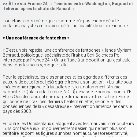
>> À lire sur France 24 : « Tensions entre Washington, Bagdad et
Téhéran après la chute de Ramadi »
Toutefois, alors même que le sommet n’a pas encore débuté,
certains analystes entrevoient déjà l’inefficacité de cette rencontre.
« Une conférence de fantoches »
« C’est un bis repetita, une conférence de fantoches », lance Myriam
Benraad, politologue, spécialiste de l’Irak au Ceri-Sciences Po,
interrogée par France 24. « On a affaire à une coalition qui gesticule
dans tous les sens », moque-t-elle.
Pour la spécialiste, les dissonances et les agendas différents des
acteurs de cette force hétérogène freinent son action : « La lutte pour
l’hégémonie régionale [à laquelle se livrent notamment l’Arabie
saoudite, le Qatar ou la Turquie, NDLR] dépasse le combat contre l’EI.
Et les Occidentaux ont une marge de manœuvre très faible. » En ce
qui concerne l’Irak, ces derniers héritent en effet, selon elle, des
conséquences de la « désastreuse » intervention américaine dans le
pays dès 2003.
En outre, les Occidentaux dialoguent avec les mauvais interlocuteurs
: « Ils ont face à eux un gouvernement irakien qui ne tient plus son
territoire, et dont les figures sunnites n’ont aucune représentativité,