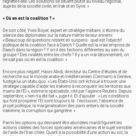
regrette-t-elle. Les solutions se situent plutôt au niveau régional,
auprès de la société civile, en Irak et en Syrie. »
« Où en est la coalition ? »
De son côté, Yves Boyer, expert en stratégie militaire, s’étonne du
silence des diplomates sur la nature même de leur ennemi :
« Beaucoup de questions restent en suspens : quel est l’objectif
politique de la coalition face à Daech ? Quelle est la vraie emprise de
Daech dans la région ? Y a-t-il des factions différentes au sein du
groupe ? Des rivalités entre les chefs ? Il y a un vrai tâtonnement, on
ne sait pas où en est la coalition. »
Encore plus négatif, Hasni Abidi, directeur du Centre d’études et de
recherche sur le monde arabe et méditerranéen (Cermam) à Genève,
fustige lui un statu quo. « Les États-Unis ont échoué à trouver une
stratégie capable d’aider les Irakiens à reconquérir les territoires aux
mains de l’EI », estime le spécialiste, cité par l’agence Reuters. Depuis
septembre, « rien n’a été fait », juge-t-il. Et d’ajouter : « Les conditions
qui font prospérer l’EI sont toujours là : l’exclusion, l’absence de
projet politique, la marginalisation des pans entiers de la société
irakienne, la corruption qui gangrène. »
Parmi les options qui devraient être abordées mardi figurent les
actions ciblées des forces spéciales américaines et le sujet sensible
de l’aide de l’Iran chiite. Quant à la possibilité d’une action au sol, la