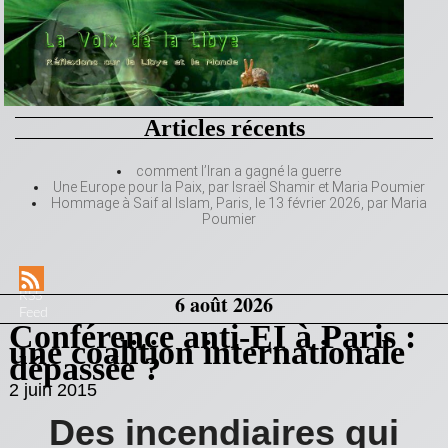
Articles récents
comment l’Iran a gagné la guerre
Une Europe pour la Paix, par Israël Shamir et Maria Poumier
Hommage à Saif al Islam, Paris, le 13 février 2026, par Maria
Poumier
RSS
6 août 2026
Feed
Conférence anti-EI à Paris :
une coalition internationale
dépassée ?
2 juin 2015
Des incendiaires qui