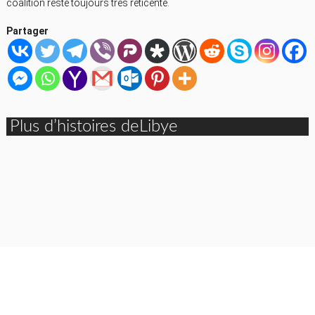
coalition reste toujours très réticente.
Partager
Plus d’histoires deLibye