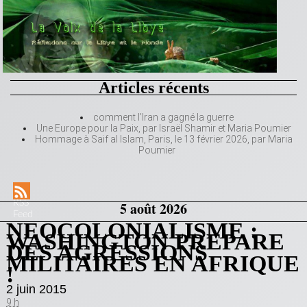
Articles récents
comment l’Iran a gagné la guerre
Une Europe pour la Paix, par Israël Shamir et Maria Poumier
Hommage à Saif al Islam, Paris, le 13 février 2026, par Maria
Poumier
RSS
5 août 2026
Feed
NEOCOLONIALISME :
WASHINGTON PREPARE
DES AGRESSIONS
MILITAIRES EN AFRIQUE
!
2 juin 2015
9 h