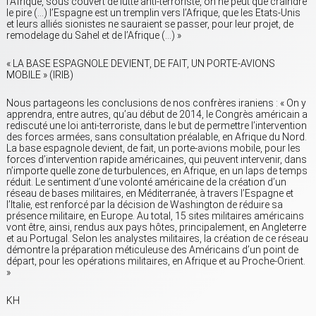
l’Afrique, sous couvert de lutte anti-terroriste, on ne peut que craindre
le pire (…) l’Espagne est un tremplin vers l’Afrique, que les Etats-Unis
et leurs alliés sionistes ne sauraient se passer, pour leur projet, de
remodelage du Sahel et de l’Afrique (…) »
« LA BASE ESPAGNOLE DEVIENT, DE FAIT, UN PORTE-AVIONS
MOBILE » (IRIB)
Nous partageons les conclusions de nos confrères iraniens : « On y
apprendra, entre autres, qu’au début de 2014, le Congrès américain a
rediscuté une loi anti-terroriste, dans le but de permettre l’intervention
des forces armées, sans consultation préalable, en Afrique du Nord.
La base espagnole devient, de fait, un porte-avions mobile, pour les
forces d’intervention rapide américaines, qui peuvent intervenir, dans
n’importe quelle zone de turbulences, en Afrique, en un laps de temps
réduit. Le sentiment d’une volonté américaine de la création d’un
réseau de bases militaires, en Méditerranée, à travers l’Espagne et
l’Italie, est renforcé par la décision de Washington de réduire sa
présence militaire, en Europe. Au total, 15 sites militaires américains
vont être, ainsi, rendus aux pays hôtes, principalement, en Angleterre
et au Portugal. Selon les analystes militaires, la création de ce réseau
démontre la préparation méticuleuse des Américains d’un point de
départ, pour les opérations militaires, en Afrique et au Proche-Orient.
»
KH