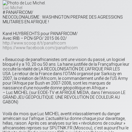
Luc Michel
# PANAFRICOM/
NEOCOLONIALISME : WASHINGTON PREPARE DES AGRESSIONS
MILITAIRES EN AFRIQUE !
Karel HUYBRECHTS pour PANAFRICOM/
Avec IRIB – PCN-SPO/ 2015 06 02/
http://www.scoop.it/t/panafricom
https://www.facebook.com/panafricom
« Beaucoup de panafricanistes ont une vision du passé, un logiciel
bloqué il y a 10, 20 ou 50 ans. La haine justifiée de la Françafrique leur
occulte la réalité de LA RECOLONISATION DE L’AFRIQUE PAR LES
USA. Le retour de la France dans l’OTAN organisé par Sarkozy en
2007, la création de l’Africom, le commandement unifié de l’US Army
pour l’Afrique par Bush en 2007-2008, sont les marques de
naissance d’une nouvelle donne géopolitique en Afrique »
– Luc MICHEL (sur EODE-TV et AFRIQUE MEDIA, dans l’émission LE
GRAND JEU GEOPOLITIQUE. UNE REVOLUTION DE COULEUR AU
GABON)
Voilà dix mois que Luc MICHEL avertit inlassablement du danger
américain sur l’afrique. L’actualité lui donne chaque jour davantage,
hélas, raison. Après ces analyses sur les « révolutions de couleur »
africanisées reprises sur SPUTNIK.FR (Moscou), c’est aujourd’hui le