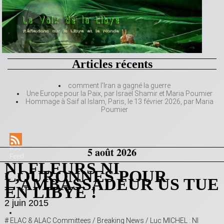
Articles récents
comment l’Iran a gagné la guerre
Une Europe pour la Paix, par Israël Shamir et Maria Poumier
Hommage à Saif al Islam, Paris, le 13 février 2026, par Maria
Poumier
RSS
5 août 2026
Feed
NI FLEURS NI
COURONNES POUR
L’AMBASSADEUR US TUE
EN LIBYE !
2 juin 2015
# ELAC & ALAC Committees / Breaking News / Luc MICHEL : NI