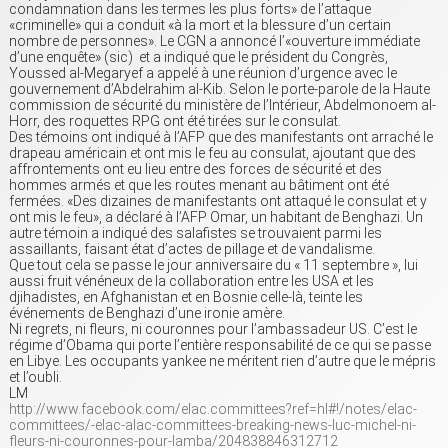
condamnation dans les termes les plus forts» de l’attaque
«criminelle» qui a conduit «à la mort et la blessure d’un certain
nombre de personnes». Le CGN a annoncé l’«ouverture immédiate
d’une enquête» (sic) et a indiqué que le président du Congrès,
Youssed al-Megaryef a appelé à une réunion d’urgence avec le
gouvernement d’Abdelrahim al-Kib. Selon le porte-parole de la Haute
commission de sécurité du ministère de l’Intérieur, Abdelmonoem al-
Horr, des roquettes RPG ont été tirées sur le consulat.
Des témoins ont indiqué à l’AFP que des manifestants ont arraché le
drapeau américain et ont mis le feu au consulat, ajoutant que des
affrontements ont eu lieu entre des forces de sécurité et des
hommes armés et que les routes menant au bâtiment ont été
fermées. «Des dizaines de manifestants ont attaqué le consulat et y
ont mis le feu», a déclaré à l’AFP Omar, un habitant de Benghazi. Un
autre témoin a indiqué des salafistes se trouvaient parmi les
assaillants, faisant état d’actes de pillage et de vandalisme.
Que tout cela se passe le jour anniversaire du « 11 septembre », lui
aussi fruit vénéneux de la collaboration entre les USA et les
djihadistes, en Afghanistan et en Bosnie celle-là, teinte les
événements de Benghazi d’une ironie amère.
Ni regrets, ni fleurs, ni couronnes pour l’ambassadeur US. C’est le
régime d’Obama qui porte l’entière responsabilité de ce qui se passe
en Libye. Les occupants yankee ne méritent rien d’autre que le mépris
et l’oubli.
LM
http://www.facebook.com/elac.committees?ref=hl#!/notes/elac-
committees/-elac-alac-committees-breaking-news-luc-michel-ni-
fleurs-ni-couronnes-pour-lamba/204838846312712