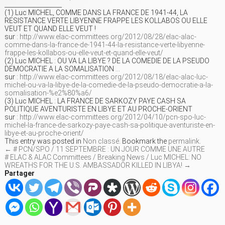
___________________
(1) Luc MICHEL, COMME DANS LA FRANCE DE 1941-44, LA
RESISTANCE VERTE LIBYENNE FRAPPE LES KOLLABOS OU ELLE
VEUT ET QUAND ELLE VEUT !
sur :
http://www.elac-committees.org/2012/08/28/elac-alac-
comme-dans-la-france-de-1941-44-la-resistance-verte-libyenne-
frappe-les-kollabos-ou-elle-veut-et-quand-elle-veut/
(2) Luc MICHEL : OU VA LA LIBYE ? DE LA COMEDIE DE LA PSEUDO
DEMOCRATIE A LA SOMALISATION …
sur :
http://www.elac-committees.org/2012/08/18/elac-alac-luc-
michel-ou-va-la-libye-de-la-comedie-de-la-pseudo-democratie-a-la-
somalisation-%e2%80%a6/
(3) Luc MICHEL : LA FRANCE DE SARKOZY PAYE CASH SA
POLITIQUE AVENTURISTE EN LIBYE ET AU PROCHE-ORIENT
sur :
http://www.elac-committees.org/2012/04/10/pcn-spo-luc-
michel-la-france-de-sarkozy-paye-cash-sa-politique-aventuriste-en-
libye-et-au-proche-orient/
This entry was posted in
Non classé
. Bookmark the
permalink
.
←
# PCN/SPO / 11 SEPTEMBRE : UN JOUR COMME UNE AUTRE
# ELAC & ALAC Committees / Breaking News / Luc MICHEL: NO
WREATHS FOR THE U.S. AMBASSADOR KILLED IN LIBYA!
→
Partager