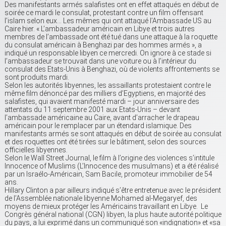
Des manifestants armés salafistes ont en effet attaqués en début de
soirée ce mardi le consulat, protestant contre un film offensant
l’islam selon eux… Les mêmes qui ont attaqué l’Ambassade US au
Caire hier. « L’ambassadeur américain en Libye et trois autres
membres de l’ambassade ont été tué dans une attaque à la roquette
du consulat américain à Benghazi par des hommes armés », a
indiqué un responsable libyen ce mercredi. On ignore à ce stade si
l’ambassadeur se trouvait dans une voiture ou à l’intérieur du
consulat des Etats-Unis à Benghazi, où de violents affrontements se
sont produits mardi.
Selon les autorités libyennes, les assaillants protestaient contre le
même film dénoncé par des milliers d’Egyptiens, en majorité des
salafistes, qui avaient manifesté mardi – jour anniversaire des
attentats du 11 septembre 2001 aux Etats-Unis – devant
l’ambassade américaine au Caire, avant d’arracher le drapeau
américain pour le remplacer par un étendard islamique. Des
manifestants armés se sont attaqués en début de soirée au consulat
et des roquettes ont été tirées sur le bâtiment, selon des sources
officielles libyennes.
Selon le Wall Street Journal, le film à l’origine des violences s’intitule
Innocence of Muslims (L’Innocence des musulmans) et a été réalisé
par un Israélo-Américain, Sam Bacile, promoteur immobilier de 54
ans.
Hillary Clinton a par ailleurs indiqué s’être entretenue avec le président
de l’Assemblée nationale libyenne Mohamed al-Megaryef, des
moyens de mieux protéger les Américains travaillant en Libye. Le
Congrès général national (CGN) libyen, la plus haute autorité politique
du pays, a lui exprimé dans un communiqué son «indignation» et «sa