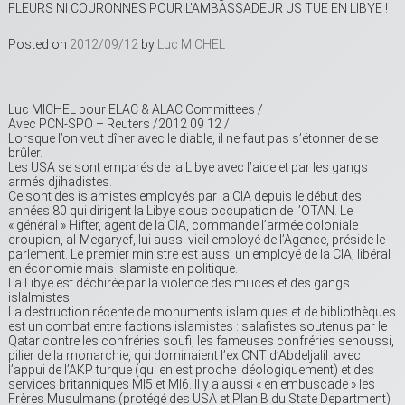
FLEURS NI COURONNES POUR L’AMBASSADEUR US TUE EN LIBYE !
Posted on
2012/09/12
by
Luc MICHEL
Luc MICHEL pour ELAC & ALAC Committees /
Avec PCN-SPO – Reuters /2012 09 12 /
Lorsque l’on veut dîner avec le diable, il ne faut pas s’étonner de se
brûler.
Les USA se sont emparés de la Libye avec l’aide et par les gangs
armés djihadistes.
Ce sont des islamistes employés par la CIA depuis le début des
années 80 qui dirigent la Libye sous occupation de l’OTAN. Le
« général » Hifter, agent de la CIA, commande l’armée coloniale
croupion, al-Megaryef, lui aussi vieil employé de l’Agence, préside le
parlement. Le premier ministre est aussi un employé de la CIA, libéral
en économie mais islamiste en politique.
La Libye est déchirée par la violence des milices et des gangs
islalmistes.
La destruction récente de monuments islamiques et de bibliothèques
est un combat entre factions islamistes : salafistes soutenus par le
Qatar contre les confréries soufi, les fameuses confréries senoussi,
pilier de la monarchie, qui dominaient l’ex CNT d’Abdeljalil avec
l’appui de l’AKP turque (qui en est proche idéologiquement) et des
services britanniques MI5 et MI6. Il y a aussi « en embuscade » les
Frères Musulmans (protégé des USA et Plan B du State Department)