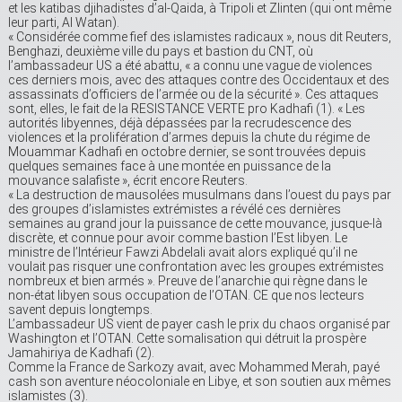
et les katibas djihadistes d’al-Qaida, à Tripoli et Zlinten (qui ont même
leur parti, Al Watan).
« Considérée comme fief des islamistes radicaux », nous dit Reuters,
Benghazi, deuxième ville du pays et bastion du CNT, où
l’ambassadeur US a été abattu, « a connu une vague de violences
ces derniers mois, avec des attaques contre des Occidentaux et des
assassinats d’officiers de l’armée ou de la sécurité ». Ces attaques
sont, elles, le fait de la RESISTANCE VERTE pro Kadhafi (1). « Les
autorités libyennes, déjà dépassées par la recrudescence des
violences et la prolifération d’armes depuis la chute du régime de
Mouammar Kadhafi en octobre dernier, se sont trouvées depuis
quelques semaines face à une montée en puissance de la
mouvance salafiste », écrit encore Reuters.
« La destruction de mausolées musulmans dans l’ouest du pays par
des groupes d’islamistes extrémistes a révélé ces dernières
semaines au grand jour la puissance de cette mouvance, jusque-là
discrète, et connue pour avoir comme bastion l’Est libyen. Le
ministre de l’Intérieur Fawzi Abdelali avait alors expliqué qu’il ne
voulait pas risquer une confrontation avec les groupes extrémistes
nombreux et bien armés ». Preuve de l’anarchie qui règne dans le
non-état libyen sous occupation de l’OTAN. CE que nos lecteurs
savent depuis longtemps.
L’ambassadeur US vient de payer cash le prix du chaos organisé par
Washington et l’OTAN. Cette somalisation qui détruit la prospère
Jamahiriya de Kadhafi (2).
Comme la France de Sarkozy avait, avec Mohammed Merah, payé
cash son aventure néocoloniale en Libye, et son soutien aux mêmes
islamistes (3).