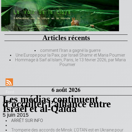
Articles récents
comment l’Iran a gagné la guerre
Une Europe pour la Paix, par Israël Shamir et Maria Poumier
Hommage à Saif al Islam, Paris, le 13 février 2026, par Maria
Poumier
RSS
6 août 2026
Feed
Les médias continuent
d’occulter l’alliance entre
Israël et al-Qaïda
5 juin 2015
ARRÊT SUR INFO
Tromperie des accords de Minsk. L’OTAN est en Ukraine pour