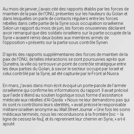
Au mois de janvier, j’avais cité des rapports établis par les forces de
maintien de la paix de l’ONU, présentes sur les hauteurs du Golan et
dans lesquelles on parle de contacts réguliers entre les forces
rebelles dans cette partie de la Syrie sous occupation israélienne.
Selon un rapport du mois de juin, les forces onusiennes déclarent
avoir remarqué que des soldats israéliens sur la partie occupée de la
Syrie « avaient remis deux boites aux membres armés de
l’opposition » présents sur la partie sous contrôle Syrien.
D’après des rapports supplémentaires des forces de maintien de la
paix de l’ONU, de telles interactions se sont poursuivies après que
Quneitra, la ville où se trouve un point de contrôle stratégique entre
les deux parties du Golan, à savoir le secteur occupé par Israël et
celui contrôlé par la Syrie, ait été capturée par le Front al-Nusra.
En mars, j’avais dans mon écrit évoqué un porte-parole de l’armée
israélienne qui confirme les informations du rapport. Il avait précisé
que l’aide s’étend au soutien logistique sous forme d’assistance
médicale aux rebelles d’Al-Qaïda. « Nous ne leur demandons pas qui
ils sont ni contrôlons leurs identités, » avait précisé le responsable
militaire israélien anonyme au
Wall Street Journal
. « Une fois les soins
médicaux terminés, nous les reconduisons à la frontière [sic – la
ligne de cessez-le-feu], et ils reprennent leur chemin en Syrie, » a-t-il
ajouté.