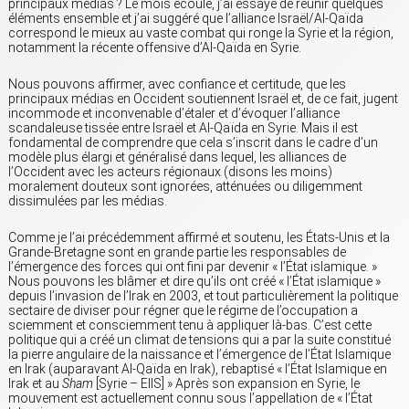
principaux médias ? Le mois écoulé, j’ai essayé de réunir quelques
éléments ensemble et j’ai suggéré que l’alliance Israël/Al-Qaïda
correspond le mieux au vaste combat qui ronge la Syrie et la région,
notamment la récente offensive d’Al-Qaïda en Syrie.
Nous pouvons affirmer, avec confiance et certitude, que les
principaux médias en Occident soutiennent Israël et, de ce fait, jugent
incommode et inconvenable d’étaler et d’évoquer l’alliance
scandaleuse tissée entre Israël et Al-Qaïda en Syrie. Mais il est
fondamental de comprendre que cela s’inscrit dans le cadre d’un
modèle plus élargi et généralisé dans lequel, les alliances de
l’Occident avec les acteurs régionaux (disons les moins)
moralement douteux sont ignorées, atténuées ou diligemment
dissimulées par les médias.
Comme je l’ai précédemment affirmé et soutenu, les États-Unis et la
Grande-Bretagne sont en grande partie les responsables de
l’émergence des forces qui ont fini par devenir « l’État islamique. »
Nous pouvons les blâmer et dire qu’ils ont créé « l’État islamique »
depuis l’invasion de l’Irak en 2003, et tout particulièrement la politique
sectaire de diviser pour régner que le régime de l’occupation a
sciemment et consciemment tenu à appliquer là-bas. C’est cette
politique qui a créé un climat de tensions qui a par la suite constitué
la pierre angulaire de la naissance et l’émergence de l’État Islamique
en Irak (auparavant Al-Qaïda en Irak), rebaptisé « l’État Islamique en
Irak et au
Sham
[Syrie – EIIS] » Après son expansion en Syrie, le
mouvement est actuellement connu sous l’appellation de « l’État