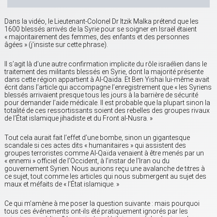
Dans la vidéo, le Lieutenant-Colonel Dr Itzik Malka prétend que les
1600 blessés arrivés de la Syrie pour se soigner en Israël étaient
« majoritairement des femmes, des enfants et des personnes
âgées » (j’insiste sur cette phrase).
Il s’agit là d’une autre confirmation implicite du rôle israélien dans le
traitement des militants blessés en Syrie, dont la majorité présente
dans cette région appartient à Al-Qaïda. Et Ben Yishai lui-même avait
écrit dans l’article qui accompagne l’enregistrement que « les Syriens
blessés arrivaient presque tous les jours à la barrière de sécurité
pour demander l’aide médicale. Il est probable que la plupart sinon la
totalité de ces ressortissants soient des rebelles des groupes rivaux
de l’État islamique jihadiste et du Front al-Nusra. »
Tout cela aurait fait l’effet d’une bombe, sinon un gigantesque
scandale si ces actes dits « humanitaires » qui assistent des
groupes terroristes comme Al-Qaïda venaient à être menés par un
« ennemi » officiel de l’Occident, à l’instar de l’Iran ou du
gouvernement Syrien. Nous aurions reçu une avalanche de titres à
ce sujet, tout comme les articles qui nous submergent au sujet des
maux et méfaits de « l’État islamique. »
Ce qui m’amène à me poser la question suivante : mais pourquoi
tous ces événements ont-ils été pratiquement ignorés par les