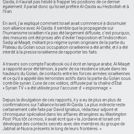
Qaïda, il n’aurait pas hésité à frapper les positions de ce dernier
également. Il parait donc qu’Israël préfère Al-Qaïda au Hezbollah et à
l’Iran.
En avril, j’ai expliqué comment Israël avait commencé à dissimuler
son alliance avec Al-Qaïda. Il semble que la propagande sur
l’humanisme israélien n’a pas été largement diffusée, c’est pourquoi,
des mesures ont été prises afin d’éviter l’exposition et l’indiscrétion.
Sedqi al-Maqet, militant pro-régime syrien originaire de la partie du
Plateau du Golan sous occupation israélienne a été arrêté, et il a été
interdit à la presse israélienne de rapporter les faits.
A travers son compte Facebook où il écrit en langue arabe, Al-Maqet
a rapporté avoir été témoin, à partir de sa résidence située dans les
hauteurs du Golan, de contacts entre les forces armées israéliennes
et ce qu’il a appelé des terroristes actifs dans la partie du Golan sous
contrôle syrien. L’une de ces vidéos, diffusée par la chaîne d’État
« Syrian TV » a été utilisée pour l’accuser d’ « espionnage. »
Depuis la divulgation de ces rapports, il y a eu de plus en plus de
confirmations sur l’alliance Israël/Al-Qaïda. La plus indirecte reste
certainement celle faite par David Ignatius, rédacteur adjoint et
chroniqueur spécialisé dans les affaires étrangères au
Washington
Post
. Plus tôt ce mois, il avait écrit que « la Jordanie et Israël ont
développé des contacts secrets avec des membres du groupe de
Jabhat al-Nusra présents le long de leurs frontières. »