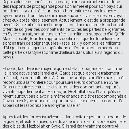
Depuis plusieurs années maintenant, la presse israélienne diffuse
des rapports de propagande pour son armée et pour son pays qui,
soi-disant, joue un rôle purement « humanitaire » dans la guerre
syrienne en offrant des soins médicaux aux civils et en les renvoyant
chez eux après rétablissement. Actuellement, c’est de la propagande
avérée. Si c’était réellement une question d’humanisme, Israël aurait
offert de soigner des combattants de toutes les parties belligérantes
en Syrie et aurait, par ailleurs, arrêté les militants suspects d’Al-Qaïda.
Mais en réalité, tous les rapports confirment que les Israéliens ne
sont en train de soigner que les « rebelles », y compris les militants
d’Al-Qaïda qui dirigent les opérations de l’opposition armée dans
cette partie de la Syrie (comme d’ailleurs dans plusieurs régions du
pays).
Et donc, la différence majeure qui réfute la propagande et confirme
l’alliance active entre Israël et Al-Qaïda est que, après le traitement
médical, les combattants d’Al-Qaïda ne sont pas arrêtés mais plutôt
reconduits à la frontière pour poursuivre leurs combats en Syrie.
Dans une autre éventualité, et si jamais des combattants capturés
vivants appartiennent au Hamas, au Hezbollah ou à l’Iran, qu’ils ne
rêvent surtout pas d’avoir la même chance et d’être raccompagnés à
Gaza ou en Syrie pour qu’ils « poursuivent leur chemin, » comme l’a
si bien dit le responsable anonyme israélien.
Après tout, les forces israéliennes dans cette région ont, au cours de
la guerre, effectué plusieurs raids aériens sur ce qu’ils prétendent être
des cibles du Hezbollah en Syrie. Si Israël était vraiment contre Al-