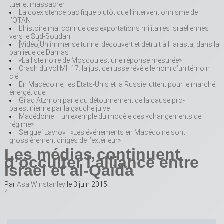
tuer et massacrer
La coexistence pacifique plutôt que l’interventionnisme de
l’OTAN
L’histoire mal connue des exportations militaires israéliennes
vers le Sud-Soudan
[Vidéo]Un immense tunnel découvert et détruit à Harasta, dans la
banlieue de Damas
«La liste noire de Moscou est une réponse mesurée»
Crash du vol MH17: la justice russe révèle le nom d’un témoin
clé
En Macédoine, les Etats-Unis et la Russie luttent pour le marché
énergétique
Gilad Atzmon parle du détournement de la cause pro-
palestinienne par la gauche juive
Macédoine – un exemple du modèle des «changements de
régime»
Sergueï Lavrov : «Les événements en Macédoine sont
grossièrement dirigés de l’extérieur»
Les médias continuent
d’occulter l’alliance entre
Israël et al-Qaïda
Par
Asa Winstanley
le
3 juin 2015
4