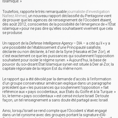
Islamique. »
Toutefois, rapporte le très remarquable
journaliste d’investigation
Nafeez Ahmed
, un nouveau rapport déclassifié du Pentagone vient
de prouver que les agences de renseignement de l’Occident étaient,
dès août 2012, conscientes de la possibilité de l’émergence de « l’État
islamique » pour ne pas dire qu’elles souhaitaient vivement que cela
se produise.
Un rapport de la
Defense Intelligence Agency
– DIA – a cité qu’il « y a
une possibilité de l’établissement d’une Principauté salafiste,
déclarée ou non déclarée, à l’est de la Syrie (Hasaka et Der Zor), et
c’est exactement ce que les puissances qui soutiennent l’opposition
souhaitent pour isoler le régime syrien. » Aujourd’hui, la base de
pouvoir du soi-disant État Islamique syrien est située à Deir al-Zor, la
capitale régionale de la région Est du même nom.
Le rapport qui a été dévoilé par la demande d’accès à l’information
d’un groupe conservateur américain explique dans un paragraphe
précédent que « les puissances qui soutiennent l’opposition » fait
référence aux « pays occidentaux, aux États du Golfe et à la Turquie. »
Ici, le terme « pays occidentaux » est censé inclure Israël. De toute
façon, un tel renseignement a sans doute été partagé avec Israël.
Ainsi, lorsqu’Israël se rend compte que l’Occident s’était engagé
dans un tel cynisme avec des groupes portant la signature d’Al-