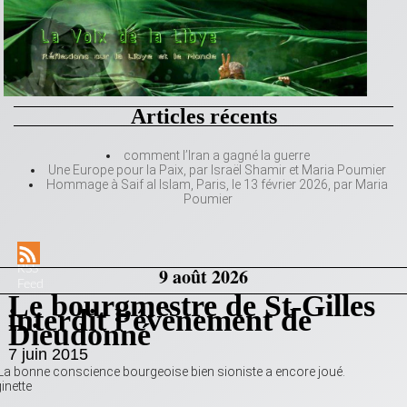
Articles récents
comment l’Iran a gagné la guerre
Une Europe pour la Paix, par Israël Shamir et Maria Poumier
Hommage à Saif al Islam, Paris, le 13 février 2026, par Maria
Poumier
RSS
9 août 2026
Feed
Le bourgmestre de St-Gilles
interdit l’évènement de
Dieudonné
7 juin 2015
La bonne conscience bourgeoise bien sioniste a encore joué.
inette