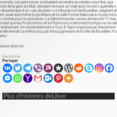
umoriste. Les personnes souhaitant se rendre au rendez-vous fixé, aux
rds de la gare du Midi, devaient envoyer un mail avec le mot « quenelle »,
n de participer à un « jeu de piste ».Le tribunal civil de Bruxelles, siégeant e
éré, avait autorisé le propriétaire de la salle Forest-National à ne pas hon
 contrat pour le spectacle « La Bête Immonde » prévu dimanche 17 mai,
imant que les Productions de la Plume ont sciemment trompé sur la nat
l’évènement. Un rassemblement à Tour & Taxis organisé par Dieudonné
it été interdit ce même jour par le bourgmestre de la Ville de Bruxelles Yv
eur.
savoir plus sur:
Dieudonné
Partager
Plus d’histoires deLibye