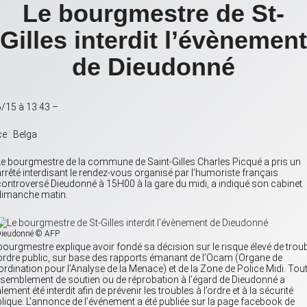
Le bourgmestre de St-
Gilles interdit l’évènement
de Dieudonné
/15 à 13:43 –
e : Belga
Le bourgmestre de la commune de Saint-Gilles Charles Picqué a pris un
arrêté interdisant le rendez-vous organisé par l’humoriste français
controversé Dieudonné à 15H00 à la gare du midi, a indiqué son cabinet
dimanche matin.
Dieudonné
© AFP
bourgmestre explique avoir fondé sa décision sur le risque élevé de trou
’ordre public, sur base des rapports émanant de l’Ocam (Organe de
rdination pour l’Analyse de la Menace) et de la Zone de Police Midi. Tou
semblement de soutien ou de réprobation à l’égard de Dieudonné a
lement été interdit afin de prévenir les troubles à l’ordre et à la sécurité
lique. L’annonce de l’événement a été publiée sur la page facebook de