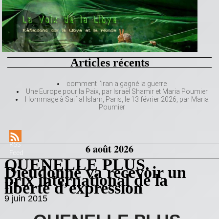
Articles récents
comment l’Iran a gagné la guerre
Une Europe pour la Paix, par Israël Shamir et Maria Poumier
Hommage à Saif al Islam, Paris, le 13 février 2026, par Maria
Poumier
RSS
6 août 2026
Feed
QUENELLE PLUS.
Dieudonné va recevoir un
prix international de la
liberté d’expression
9 juin 2015