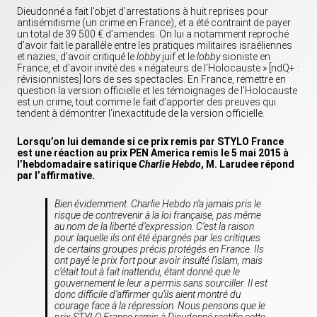
Dieudonné a fait l’objet d’arrestations à huit reprises pour
antisémitisme (un crime en France), et a été contraint de payer
un total de 39 500 € d’amendes. On lui a notamment reproché
d’avoir fait le parallèle entre les pratiques militaires israéliennes
et nazies, d’avoir critiqué le
lobby
juif et le
lobby
sioniste en
France, et d’avoir invité des « négateurs de l’Holocauste » [ndQ+ :
révisionnistes] lors de ses spectacles. En France, remettre en
question la version officielle et les témoignages de l’Holocauste
est un crime, tout comme le fait d’apporter des preuves qui
tendent à démontrer l’inexactitude de la version officielle.
Lorsqu’on lui demande si ce prix remis par STYLO France
est une réaction au prix PEN America remis le 5 mai 2015 à
l’hebdomadaire satirique
Charlie Hebdo
, M. Larudee répond
par l’affirmative.
Bien évidemment. Charlie Hebdo n’a jamais pris le
risque de contrevenir à la loi française, pas même
au nom de la liberté d’expression. C’est la raison
pour laquelle ils ont été épargnés par les critiques
de certains groupes précis protégés en France. Ils
ont payé le prix fort pour avoir insulté l’islam, mais
c’était tout à fait inattendu, étant donné que le
gouvernement le leur a permis sans sourciller. Il est
donc difficile d’affirmer qu’ils aient montré du
courage face à la répression. Nous pensons que le
prix STYLO France remis à Dieudonné rectifie cette