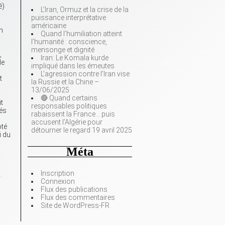
é)
L’Iran, Ormuz et la crise de la
puissance interprétative
américaine
n
Quand l’humiliation atteint
s
l’humanité : conscience,
mensonge et dignité
,
Iran: Le Komala kurde
de
impliqué dans les émeutes
L’agression contre l’Iran vise
t
la Russie et la Chine –
13/06/2025
🔴 Quand certains
it
responsables politiques
tés
rabaissent la France… puis
accusent l’Algérie pour
oté
détourner le regard 19 avril 2025
i du
Méta
Inscription
.
Connexion
Flux des publications
Flux des commentaires
Site de WordPress-FR