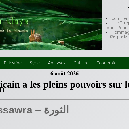
comment l
Une Europ
Maria Poumi
Hommage à
2026, par M
Palestine
Syrie
Analyses
Culture
Economie
6 août 2026
cain a les pleins pouvoirs sur l
em
Assawra – الثورة