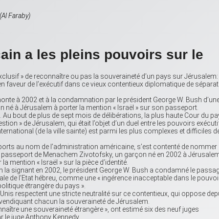
(Al Faraby)
ain a les pleins pouvoirs sur le
exclusif » de reconnaître ou pas la souveraineté d’un pays sur Jérusalem: 
 faveur de l’exécutif dans ce vieux contentieux diplomatique de sépara
remonte à 2002 et à la condamnation par le président George W. Bush d’une
 né à Jérusalem à porter la mention « Israël » sur son passeport.
. Au bout de plus de sept mois de délibérations, la plus haute Cour du p
stion » de Jérusalem, qui était l’objet d’un duel entre les pouvoirs exécutif
t international (de la ville sainte) est parmi les plus complexes et difficiles d
seports au nom de l’administration américaine, s’est contenté de nommer 
le passeport de Menachem Zivotofsky, un garçon né en 2002 à Jérusalem
a mention « Israël » sur la pièce d’identité.
 en la signant en 2002, le président George W. Bush a condamné le passa
apitale de l’Etat hébreu, comme une « ingérence inacceptable dans le pouvoi
olitique étrangère du pays ».
Unis respectent une stricte neutralité sur ce contentieux, qui oppose dep
revendiquant chacun la souveraineté de Jérusalem.
onnaître une souveraineté étrangère », ont estimé six des neuf juges
r le juge Anthony Kennedy.