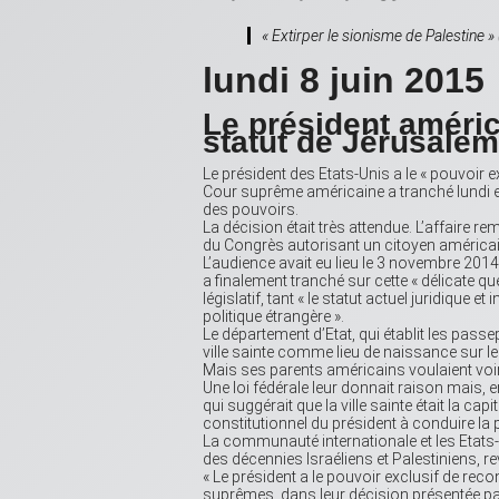
« Extirper le sionisme de Palestine »
lundi 8 juin 2015
Le président améric
statut de Jérusalem
Le président des Etats-Unis a le « pouvoir 
Cour suprême américaine a tranché lundi en
des pouvoirs.
La décision était très attendue. L’affaire 
du Congrès autorisant un citoyen américain
L’audience avait eu lieu le 3 novembre 2014
a finalement tranché sur cette « délicate que
législatif, tant « le statut actuel juridique e
politique étrangère ».
Le département d’Etat, qui établit les pas
ville sainte comme lieu de naissance sur 
Mais ses parents américains voulaient voir l
Une loi fédérale leur donnait raison mais,
qui suggérait que la ville sainte était la c
constitutionnel du président à conduire la p
La communauté internationale et les Etats-
des décennies Israéliens et Palestiniens, 
« Le président a le pouvoir exclusif de rec
suprêmes, dans leur décision présentée pa