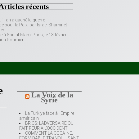
Articles récents
’Iran a gagné la guerre
e pour la Paix, par Israël Shamir et
er
 Saif al Islam, Paris, le 13 février
aria Poumier
e
La Voix de la
Syrie
La Türkiye face à l’Empire
américain
BRICS: L’ADVERSAIRE QUI
FAIT PEUR A L’OCCIDENT
COMMENT LA COCAÏNE,
FORMIDABLE TRANQUILISANT