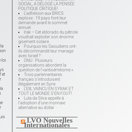
SOCIAL, A DÉLOGÉ LA PENSÉE
POLITIQUE CRITIQUE!
L’adhésion aux BRICS
explose : 19 pays font leur
demande avant le sommet
annuel
Irak – Cet eldorado du pétrole
voudrait exploiter son énorme
gisement solaire
la
Pourquoi les Saoudiens ont-
tion
ils décommandé leur mariage
avec Israël ?
 loi
ONU : Plusieurs
organisations abordent la
ays
question de l’«antisémitisme »
 et
Trois parlementaires
e
français s’introduisent
illégalement en Syrie
la
L’EIIL VAINCU EN SYRAK ET
.
TOUT LE MONDE S’EN FOUT!
Lula da Silva appelle à
ge
l’adoption d’une monnaie
r
alternative au dollar
uis
LVO Nouvelles
Internationales