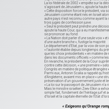
La loi fédérale de 2002 « empiète sur la déc
s’agissant de Jérusalem », ajoute la haute C
« Cette disposition force le président, via s
Jérusalem comme étant nés en Israël alors q
autre pays n’est reconnu comme ayant la so
trois juges de confession juive.
« Seul le président peut prendre une décisi
ajoute la haute Cour, qui a eu manifestemen
se prononcer au fond.
« La Nation doit parler d’une seule voix » e
d’une autre branche », fustige la majorité.
Le département d’Etat, par la voix de son po
« l’autorité établie depuis longtemps du prés
que les choix présidentiels « en matière d
dans les documents officiels » comme les
En revanche, le président de la Cour supr
contre cette décision, « une première » selon
Congrès en matière de politique étrangère »,
Parmi eux, Antonin Scalia a rappelé qu’hi
d’Angleterre, avaient mis en place « une str
préservation d’un gouvernement juste et les
« La loi sur le passeport de Jérusalem n’a ri
Mais le ministre israélien Zeev Elkin a exh
simple fait, fondement de l’héritage juif et
d’Israël et la capitale éternelle de l’Etat d’Isra
« Exigeons qu’Orange rompe