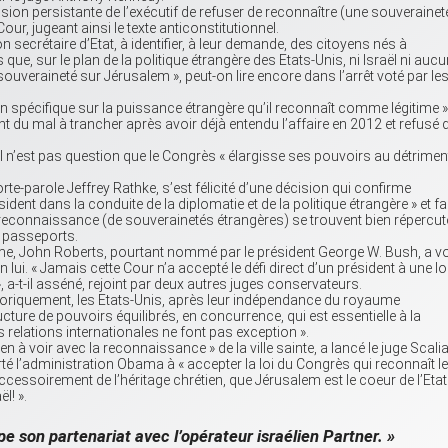
ision persistante de l’exécutif de refuser de reconnaître (une souverainet
our, jugeant ainsi le texte anticonstitutionnel.
on secrétaire d’Etat, à identifier, à leur demande, des citoyens nés à
ue, sur le plan de la politique étrangère des Etats-Unis, ni Israël ni aucu
uveraineté sur Jérusalem », peut-on lire encore dans l’arrêt voté par le
on spécifique sur la puissance étrangère qu’il reconnaît comme légitime »
t du mal à trancher après avoir déjà entendu l’affaire en 2012 et refusé 
t il n’est pas question que le Congrès « élargisse ses pouvoirs au détrimen
rte-parole Jeffrey Rathke, s’est félicité d’une décision qui confirme
ident dans la conduite de la diplomatie et de la politique étrangère » et fa
e reconnaissance (de souverainetés étrangères) se trouvent bien répercu
 passeports.
ême, John Roberts, pourtant nommé par le président George W. Bush, a v
 lui. « Jamais cette Cour n’a accepté le défi direct d’un président à une lo
 a-t-il asséné, rejoint par deux autres juges conservateurs.
storiquement, les Etats-Unis, après leur indépendance du royaume
ucture de pouvoirs équilibrés, en concurrence, qui est essentielle à la
 relations internationales ne font pas exception ».
en à voir avec la reconnaissance » de la ville sainte, a lancé le juge Scalia
orté l’administration Obama à « accepter la loi du Congrès qui reconnaît le
 accessoirement de l’héritage chrétien, que Jérusalem est le coeur de l’Etat
ël! ».
 son partenariat avec l’opérateur israélien Partner. »