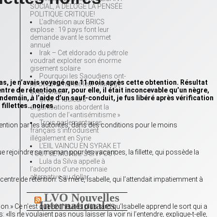
SOCIAL, A DÉLOGÉ LA PENSÉE
POLITIQUE CRITIQUE!
L’adhésion aux BRICS
explose : 19 pays font leur
demande avant le sommet
annuel
Irak – Cet eldorado du pétrole
voudrait exploiter son énorme
gisement solaire
Pourquoi les Saoudiens ont-
Hélas, je n’avais voyagé que 11 mois après cette obtention. Résultat
ils décommandé leur mariage
tre de rétention car, pour elle, il était inconcevable qu’un nègre,
avec Israël ?
emain, à l’aide d’un sauf-conduit, je fus libéré après vérification
ONU : Plusieurs
fillettes…noires.
organisations abordent la
question de l’«antisémitisme »
Trois parlementaires
tention par les autorités, dans des conditions pour le moins
français s’introduisent
illégalement en Syrie
L’EIIL VAINCU EN SYRAK ET
e rejoindre sa maman pour les vacances, la fillette, qui possède la
TOUT LE MONDE S’EN FOUT!
Lula da Silva appelle à
l’adoption d’une monnaie
alternative au dollar
re de rétention. Sa mère, Isabelle, qui l’attendait impatiemment à
LVO Nouvelles
Internationales
» Ce n’est que six heures plus tard qu’Isabelle apprend le sort qui a
ls ne voulaient pas nous laisser la voir ni l’entendre, explique-t-elle,