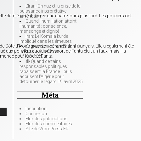
L’Iran, Ormuz et la crise de la
puissance interprétative
e dernière n’est libérée que quatre jours plus tard. Les policiers ont
américaine
Quand l’humiliation atteint
l’humanité : conscience,
mensonge et dignité
Iran: Le Komala kurde
impliqué dans les émeutes
e Côte d’Ivoire avec son père, résidant français. Elle a également été
L’agression contre l’Iran vise
ué aux policiers que le passeport de Fanta était un faux, mais il a
la Russie et la Chine –
 demandé pour la petite Fanta.
13/06/2025
🔴 Quand certains
responsables politiques
rabaissent la France… puis
accusent l’Algérie pour
détourner le regard 19 avril 2025
Méta
Inscription
Connexion
Flux des publications
Flux des commentaires
Site de WordPress-FR