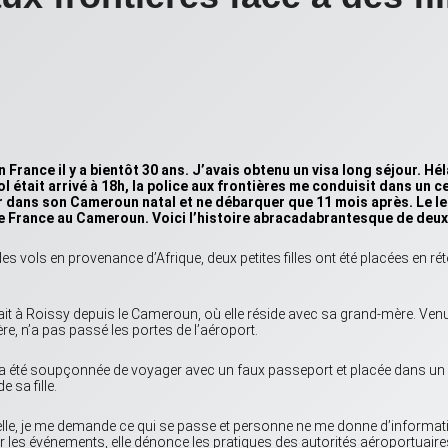
 en France il y a bientôt 30 ans. J’avais obtenu un visa long séjour. 
 était arrivé à 18h, la police aux frontières me conduisit dans un cen
r dans son Cameroun natal et ne débarquer que 11 mois après. Le lend
 France au Cameroun. Voici l’histoire abracadabrantesque de deux 
s vols en provenance d’Afrique, deux petites filles ont été placées en ré
vait à Roissy depuis le Cameroun, où elle réside avec sa grand-mère. Venu
e, n’a pas passé les portes de l’aéroport.
té soupçonnée de voyager avec un faux passeport et placée dans un cent
 sa fille.
le, je me demande ce qui se passe et personne ne me donne d’information.
les événements, elle dénonce les pratiques des autorités aéroportuaires: «I