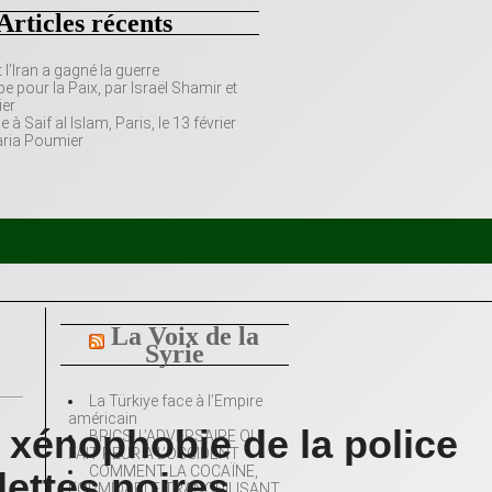
Articles récents
’Iran a gagné la guerre
e pour la Paix, par Israël Shamir et
er
 Saif al Islam, Paris, le 13 février
aria Poumier
La Voix de la
Syrie
La Türkiye face à l’Empire
américain
xénophobie de la police
BRICS: L’ADVERSAIRE QUI
FAIT PEUR A L’OCCIDENT
COMMENT LA COCAÏNE,
lettes noires
FORMIDABLE TRANQUILISANT