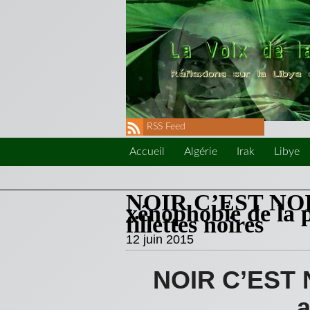
RSS Feed
Accueil
Algérie
Irak
Libye
NOIR C’EST NOIR
xénophobie de la p
fillettes noires
12 juin 2015
NOIR C’EST N
a