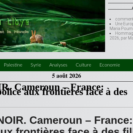
comment l
Une Europ
Maria Poumi
Hommage à
2026, par M
Palestine
Syrie
Analyses
Culture
Economie
5 août 2026
. Cameroun – France:
olice aux frontières face à des
OIR. Cameroun – France: 
ux frontières face à des fil