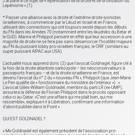
J’ai parlé à ce sujet de « lepénisation de la droite et de droitisation du
Lepénisme » (1).
* Passer une alliance avec la droite et l’extrême-droite sionistes
israéliennes, à commencer par le Likud en Israël et en France,
utilisant des connections qui ont toujours existé depuis les débuts
du FN dans les Années 70 (notamment entre les likudniks du Betar et
le GUD). Marine et Philippot pensent en effet que leur accession à une
majorité de droite ne se fera pas sans désamorcer l’hostilité majeure
au FN du puissant lobby pro-israélien français, le CRIF (similaire au
super puissant AIPAC aux USA).
L’actualité nous apprend donc (2) que l’avocat Goldnagel, figure clé à
la fois de la droite atlantiste sarkozyste – les néoconservateurs à
passeports français – et de la droite israélienne en France, est
devenu l’avocat du n° 2 du « nouveau FN », Philippot (que Jean-Marie
Le Pen qualifie de « fonctionnaire du ministère de l’intérieur ») : «
L’avocat Gilles-William Goldnadel, membre du parti LR (ex-UMP),
assurera la défense de Florian Philippot dans le procès opposant
celui-ci au Qatar. «C’est une affaire qui me plaît bien, qui me
ressemble», explique-t-il à Libération, confirmant une information
d’abord publiée dans le Point ».
QUI EST GOLDNADEL ?
« Me Goldnadel est également président de l’association pro-