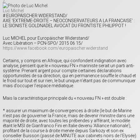
7
Luc Michel
# EUROPÄISCHER WIDERSTAND/
AXE ‘EXTREME-DROITE – NEOCONSERVATEURS A LA FRANCAISE’ :
LE SIONISTE GOLDNADEL AVOCAT DU FRONTISTE PHILIPPOT !
Luc MICHEL pour Europäischer Widerstand/
Avec Libération – PCN-SPO/ 2015 06 15/
https://www.facebook.com/europaischer.widerstand
Certains, y compris en Afrique, qui confondent indignation avec
analyse, pensent que le « nouveau FN » mariniste serait un parti anti-
système. Prenant argent pour compte certaines déclarations
opportunistes de sa direction, qui en permanence souffle le chaud et
le froid sur tout et sur rien, le but unique n’étant pas de communiquer
mais d’occuper l’espace médiatique.
Mais la caractéristique principale du « nouveau FN » est double :
* assurer un maximum de convergences à droite (le but de Marine
n’est pas de gouverner la France, mais de devenir ministre dans une
majorité de droite, avec toutes les prébendes y afférant, le modèle
étant le MSI de Gianfranco Fini en Italie devenu ‘Alliance nationale’),
profitant de la course à droite menée depuis Sarkozy et son ex
conseiller Buisson (passé de MINUTE aux cabinets noirs de l’Elysée).