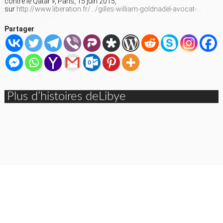
contre le Qatar », Paris, 15 juin 2015,
sur
http://www.liberation.fr/…/gilles-william-goldnadel-avocat-…
Partager
Plus d’histoires deLibye