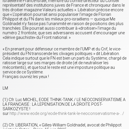
israëlienne France-Israël, membre du comité directeur du Conseil
représentatif des institutions juives de France et chroniqueur dans le
très droitier magazine Valeurs actuelles ». Libération précise encore
que « L’opération pourrait ainsi populariser l’image de Florian
Philippot et du FN dans les milieux pro-israéliens — quoique Me
Goldnadel n’y fasse pas l’unanimité en raison de positions des plus
tranchées. Elle pourrait aussi contribuer à «droitiser» l’image du
numéro 2 frontiste, que ses adversaires accusent d’encourager une
«dérive gauchiste» du Front national. »
« En prenant pour défenseur ce membre de l’UMP et du Crif, le vice-
président du FN transcende les clivages politiques » dit Libération.
Cela indique surtout que le FN est bien un parti du Système, chargé de
ratisser large sur ses marges de droite (et de neutraliser les
mécontents), et que tout le reste est une imposture politique au
service de ce Système.
Français ouvrez les yeux !
LM
(1) Cfr. Luc MICHEL, EODE THINK-TANK / LE NEOCONSERVATISME A
LA FRANCAISE : LA LEPENISATION DE LA DROITE POST-
SARKOZYSTE !
sur
http://www.eode.org/eode-think-tank-le-neoconservatisme-a-…/
(2) Cfr. LIBERATION, « Gilles-William Goldnadel, avocat de Philippot