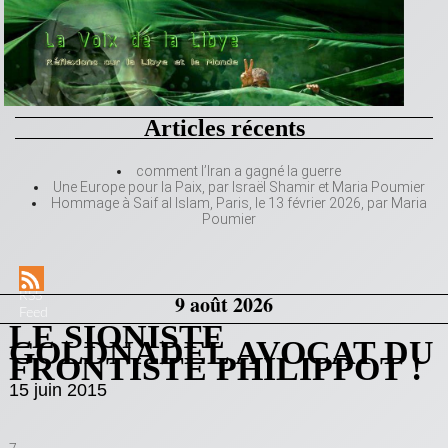
Articles récents
comment l’Iran a gagné la guerre
Une Europe pour la Paix, par Israël Shamir et Maria Poumier
Hommage à Saif al Islam, Paris, le 13 février 2026, par Maria
Poumier
RSS
9 août 2026
Feed
LE SIONISTE
GOLDNADEL AVOCAT DU
FRONTISTE PHILIPPOT !
15 juin 2015