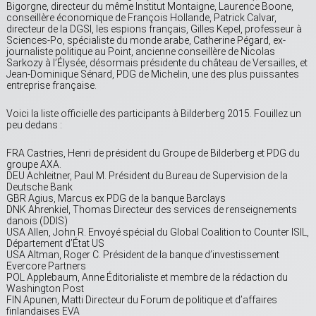
Bigorgne, directeur du même Institut Montaigne, Laurence Boone,
conseillère économique de François Hollande, Patrick Calvar,
directeur de la DGSI, les espions français, Gilles Kepel, professeur à
Sciences-Po, spécialiste du monde arabe, Catherine Pégard, ex-
journaliste politique au Point, ancienne conseillère de Nicolas
Sarkozy à l’Élysée, désormais présidente du château de Versailles, et
Jean-Dominique Sénard, PDG de Michelin, une des plus puissantes
entreprise française.
Voici la liste officielle des participants à Bilderberg 2015. Fouillez un
peu dedans :
FRA Castries, Henri de président du Groupe de Bilderberg et PDG du
groupe AXA.
DEU Achleitner, Paul M. Président du Bureau de Supervision de la
Deutsche Bank
GBR Agius, Marcus ex PDG de la banque Barclays
DNK Ahrenkiel, Thomas Directeur des services de renseignements
danois (DDIS)
USA Allen, John R. Envoyé spécial du Global Coalition to Counter ISIL,
Département d’État US
USA Altman, Roger C. Président de la banque d’investissement
Evercore Partners
POL Applebaum, Anne Éditorialiste et membre de la rédaction du
Washington Post
FIN Apunen, Matti Directeur du Forum de politique et d’affaires
finlandaises EVA