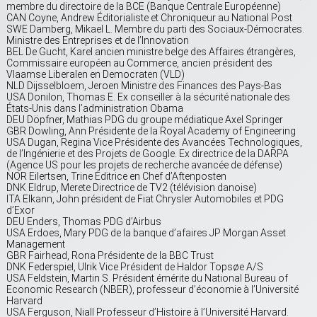
membre du directoire de la BCE (Banque Centrale Européenne)
CAN Coyne, Andrew Éditorialiste et Chroniqueur au National Post
SWE Damberg, Mikael L. Membre du parti des Sociaux-Démocrates.
Ministre des Entreprises et de l’Innovation
BEL De Gucht, Karel ancien ministre belge des Affaires étrangères,
Commissaire européen au Commerce, ancien président des
Vlaamse Liberalen en Democraten (VLD)
NLD Dijsselbloem, Jeroen Ministre des Finances des Pays-Bas
USA Donilon, Thomas E. Ex conseiller à la sécurité nationale des
États-Unis dans l’administration Obama
DEU Döpfner, Mathias PDG du groupe médiatique Axel Springer
GBR Dowling, Ann Présidente de la Royal Academy of Engineering
USA Dugan, Regina Vice Présidente des Avancées Technologiques,
de l’Ingénierie et des Projets de Google. Ex directrice de la DARPA
(Agence US pour les projets de recherche avancée de défense)
NOR Eilertsen, Trine Éditrice en Chef d’Aftenposten
DNK Eldrup, Merete Directrice de TV2 (télévision danoise)
ITA Elkann, John président de Fiat Chrysler Automobiles et PDG
d’Exor
DEU Enders, Thomas PDG d’Airbus
USA Erdoes, Mary PDG de la banque d’afaires JP Morgan Asset
Management
GBR Fairhead, Rona Présidente de la BBC Trust
DNK Federspiel, Ulrik Vice Président de Haldor Topsøe A/S
USA Feldstein, Martin S. Président émérite du National Bureau of
Economic Research (NBER), professeur d’économie à l’Université
Harvard
USA Ferguson, Niall Professeur d’Histoire à l’Université Harvard.