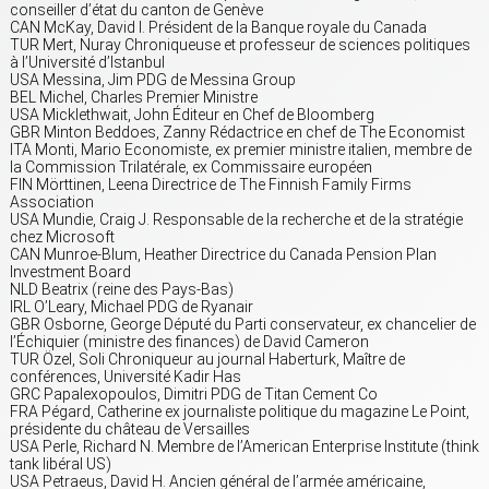
conseiller d’état du canton de Genève
CAN McKay, David I. Président de la Banque royale du Canada
TUR Mert, Nuray Chroniqueuse et professeur de sciences politiques
à l’Université d’Istanbul
USA Messina, Jim PDG de Messina Group
BEL Michel, Charles Premier Ministre
USA Micklethwait, John Éditeur en Chef de Bloomberg
GBR Minton Beddoes, Zanny Rédactrice en chef de The Economist
ITA Monti, Mario Economiste, ex premier ministre italien, membre de
la Commission Trilatérale, ex Commissaire européen
FIN Mörttinen, Leena Directrice de The Finnish Family Firms
Association
USA Mundie, Craig J. Responsable de la recherche et de la stratégie
chez Microsoft
CAN Munroe-Blum, Heather Directrice du Canada Pension Plan
Investment Board
NLD Beatrix (reine des Pays-Bas)
IRL O’Leary, Michael PDG de Ryanair
GBR Osborne, George Député du Parti conservateur, ex chancelier de
l’Échiquier (ministre des finances) de David Cameron
TUR Özel, Soli Chroniqueur au journal Haberturk, Maître de
conférences, Université Kadir Has
GRC Papalexopoulos, Dimitri PDG de Titan Cement Co
FRA Pégard, Catherine ex journaliste politique du magazine Le Point,
présidente du château de Versailles
USA Perle, Richard N. Membre de l’American Enterprise Institute (think
tank libéral US)
USA Petraeus, David H. Ancien général de l’armée américaine,