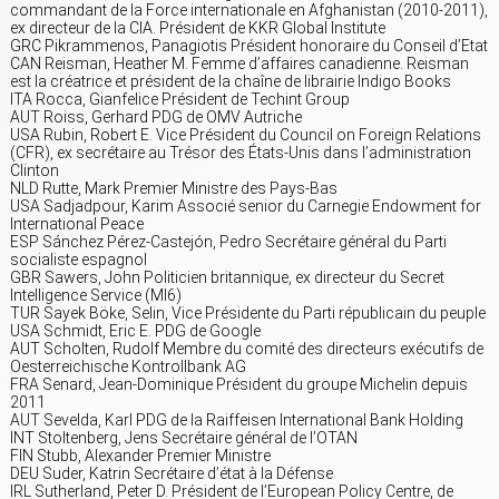
commandant de la Force internationale en Afghanistan (2010-2011),
ex directeur de la CIA. Président de KKR Global Institute
GRC Pikrammenos, Panagiotis Président honoraire du Conseil d’Etat
CAN Reisman, Heather M. Femme d’affaires canadienne. Reisman
est la créatrice et président de la chaîne de librairie Indigo Books
ITA Rocca, Gianfelice Président de Techint Group
AUT Roiss, Gerhard PDG de OMV Autriche
USA Rubin, Robert E. Vice Président du Council on Foreign Relations
(CFR), ex secrétaire au Trésor des États-Unis dans l’administration
Clinton
NLD Rutte, Mark Premier Ministre des Pays-Bas
USA Sadjadpour, Karim Associé senior du Carnegie Endowment for
International Peace
ESP Sánchez Pérez-Castejón, Pedro Secrétaire général du Parti
socialiste espagnol
GBR Sawers, John Politicien britannique, ex directeur du Secret
Intelligence Service (MI6)
TUR Sayek Böke, Selin, Vice Présidente du Parti républicain du peuple
USA Schmidt, Eric E. PDG de Google
AUT Scholten, Rudolf Membre du comité des directeurs exécutifs de
Oesterreichische Kontrollbank AG
FRA Senard, Jean-Dominique Président du groupe Michelin depuis
2011
AUT Sevelda, Karl PDG de la Raiffeisen International Bank Holding
INT Stoltenberg, Jens Secrétaire général de l’OTAN
FIN Stubb, Alexander Premier Ministre
DEU Suder, Katrin Secrétaire d’état à la Défense
IRL Sutherland, Peter D. Président de l’European Policy Centre, de