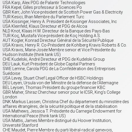
USA Karp, Alex PDG de Palantir Technologies
FRA Kepel, Gilles professeur à Sciences Po
GBR Kerr, John Vice-président de Scottish Power Gas & Electricity
TUR Kesici, Ilhan Membre du Parlement Turc
USA Kissinger, Henry A. Président de Kissinger Associates, Inc
USA Kleinfeld, Klaus Directeur et PDG de Alcoa
NLD Knot, Klaas H.W. Directeur de la Banque des Pays-Bas
TUR Koç, Mustafa Vice-président de Koç Holding A.S.
AUT Kogler, Konrad Directeur Général de la Sécurité Publique
USA Kravis, Henry R. Co-Président de Kohlberg Kravis Roberts & Co.
USA Kravis, Marie-Josée Membre senior et Vice Présidente du
Hudson Institute (think tank US)
CHE Kudelski, André Directeur et PDG de Kudelski Group
DEU Lauk, Kurt Président de Globe Capital Partners
SWE Lemne, Carola PDG de La Confédération des Entreprises
Suédoise
USA Levey, Stuart Chief Legal Officer de HSBC Holdings
DEU Leyen, Ursula von der Ministre de la défense de l’Allemagne
BEL Leysen, Thomas Président du groupe financier KBC
GBR Maher, Shiraz Chercheur senior pour le ICSR, King’s College
London
DNK Markus Lassen, Christina Chef du département du ministère des
affaires étrangères, de la sécurité politique et de la stabilisation
USA Mathews, Jessica T. Présidente du Carnegie Endowment for
International Peace (think tank US)
USA Mattis, James Membre distingué du Hoover Institution,
Université Stanford
CHE Maudet, Pierre Membre du parti libéral-radical genevois,