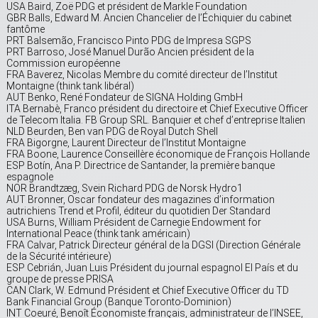
USA Baird, Zoë PDG et président de Markle Foundation
GBR Balls, Edward M. Ancien Chancelier de l’Échiquier du cabinet
fantôme
PRT Balsemão, Francisco Pinto PDG de Impresa SGPS
PRT Barroso, José Manuel Durão Ancien président de la
Commission européenne
FRA Baverez, Nicolas Membre du comité directeur de l’Institut
Montaigne (think tank libéral)
AUT Benko, René Fondateur de SIGNA Holding GmbH
ITA Bernabè, Franco président du directoire et Chief Executive Officer
de Telecom Italia. FB Group SRL. Banquier et chef d’entreprise Italien
NLD Beurden, Ben van PDG de Royal Dutch Shell
FRA Bigorgne, Laurent Directeur de l’Institut Montaigne
FRA Boone, Laurence Conseillère économique de François Hollande
ESP Botín, Ana P. Directrice de Santander, la première banque
espagnole
NOR Brandtzæg, Svein Richard PDG de Norsk Hydro1
AUT Bronner, Oscar fondateur des magazines d’information
autrichiens Trend et Profil, éditeur du quotidien Der Standard
USA Burns, William Président de Carnegie Endowment for
International Peace (think tank américain)
FRA Calvar, Patrick Directeur général de la DGSI (Direction Générale
de la Sécurité intérieure)
ESP Cebrián, Juan Luis Président du journal espagnol El País et du
groupe de presse PRISA
CAN Clark, W. Edmund Président et Chief Executive Officer du TD
Bank Financial Group (Banque Toronto-Dominion)
INT Coeuré, Benoît Économiste français, administrateur de l’INSEE,