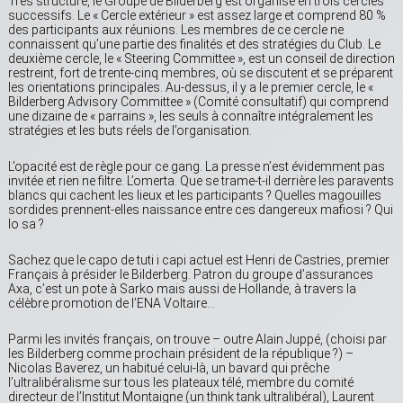
Très structuré, le Groupe de Bilderberg est organisé en trois cercles
successifs. Le « Cercle extérieur » est assez large et comprend 80 %
des participants aux réunions. Les membres de ce cercle ne
connaissent qu’une partie des finalités et des stratégies du Club. Le
deuxième cercle, le « Steering Committee », est un conseil de direction
restreint, fort de trente-cinq membres, où se discutent et se préparent
les orientations principales. Au-dessus, il y a le premier cercle, le «
Bilderberg Advisory Committee » (Comité consultatif) qui comprend
une dizaine de « parrains », les seuls à connaître intégralement les
stratégies et les buts réels de l’organisation.
L’opacité est de règle pour ce gang. La presse n’est évidemment pas
invitée et rien ne filtre. L’omerta. Que se trame-t-il derrière les paravents
blancs qui cachent les lieux et les participants ? Quelles magouilles
sordides prennent-elles naissance entre ces dangereux mafiosi ? Qui
lo sa ?
Sachez que le capo de tuti i capi actuel est Henri de Castries, premier
Français à présider le Bilderberg. Patron du groupe d’assurances
Axa, c’est un pote à Sarko mais aussi de Hollande, à travers la
célèbre promotion de l’ENA Voltaire…
Parmi les invités français, on trouve – outre Alain Juppé, (choisi par
les Bilderberg comme prochain président de la république ?) –
Nicolas Baverez, un habitué celui-là, un bavard qui prêche
l’ultralibéralisme sur tous les plateaux télé, membre du comité
directeur de l’Institut Montaigne (un think tank ultralibéral), Laurent