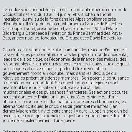
Le rendez-vous annuel du gratin des mafiosi ultralibéraux du monde
occidental se tient, du 10 au 14 juin à Telfs Buchen, à l’hôtel
Interalpen, au milieu de la forêt dans les Alpes tyroliennes près
d’Innsbruck. Il s’agit du maintenant fameux « Groupe de Bilderberg.
Ce groupe discret, presque secret, a été fondé en 1954 à l’Hôtel
Bilderberg à Osterbeek à l’invitation du Prince Bernhard des Pays-
Bas, ancien nazi, co-fondateur du Groupe avec David Rockefeller.
Ce « club » est sans doute le plus puissant des réseaux d’influence. Il
rassemble des personnalités de tous les pays du monde occidental,
leaders de la politique, de l’économie, de la finance, des médias, des
responsables de l’armée ou des services secrets, ainsi que quelques
scientifiques et universitaires. Il prétend être un véritable «
gouvernement mondial » occulte…mais sans les BRICS, ce qui
relativise les prétentions de ses membres ! Son potentiel de nuisance
reste néanmoins important. Ses orientations stratégiques sont
avant tout la mondialisation ultralibérale au profit des
multinationales et des puissances financières. Ses actions occultes
peuvent concerner l’initiation d’une crise économique ou d’une
phase de croissance, les fluctuations monétaires et boursières, les
alternances politiques, le choix des dirigeants et ministres (l’an
dernier Macron était invité, cette année il y aura…Juppé, signe d’un bel
avenir ?!), les politiques sociales, la gestion démographique du globe
et même le déclenchement d’une guerre.