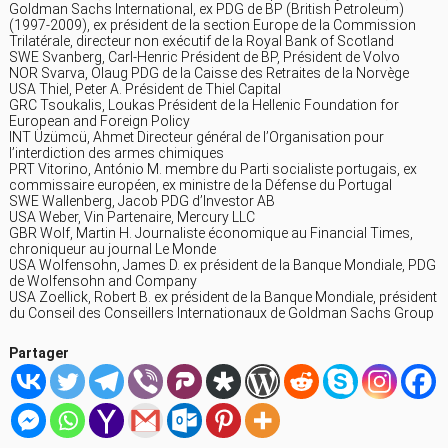
Goldman Sachs International, ex PDG de BP (British Petroleum)
(1997-2009), ex président de la section Europe de la Commission
Trilatérale, directeur non exécutif de la Royal Bank of Scotland
SWE Svanberg, Carl-Henric Président de BP, Président de Volvo
NOR Svarva, Olaug PDG de la Caisse des Retraites de la Norvège
USA Thiel, Peter A. Président de Thiel Capital
GRC Tsoukalis, Loukas Président de la Hellenic Foundation for
European and Foreign Policy
INT Üzümcü, Ahmet Directeur général de l’Organisation pour
l’interdiction des armes chimiques
PRT Vitorino, António M. membre du Parti socialiste portugais, ex
commissaire européen, ex ministre de la Défense du Portugal
SWE Wallenberg, Jacob PDG d’Investor AB
USA Weber, Vin Partenaire, Mercury LLC
GBR Wolf, Martin H. Journaliste économique au Financial Times,
chroniqueur au journal Le Monde
USA Wolfensohn, James D. ex président de la Banque Mondiale, PDG
de Wolfensohn and Company
USA Zoellick, Robert B. ex président de la Banque Mondiale, président
du Conseil des Conseillers Internationaux de Goldman Sachs Group
Partager