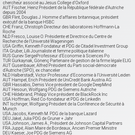
chercheur associé au Jesus College d’Oxford
AUT Fischer, Heinz Président de la République fédérale d’Autriche
depuis 2004
GBR Flint, Douglas J. Homme d’affaires britannique, président
exécutif de la banque HSBC
CHE Franz, Christoph Directeur des laboratoires Hoffmann-La
Roche
NLD Fresco, Louise O. Présidente et Directrice du Centre de
Recherche de l’Université Wageningen
USA Griffin, Kenneth Fondateur et PDG de Citadel Investment Group
ITA Gruber, Lilli Journaliste et femme politique italienne
RUS Guriev SergeiProfesseur d’Economie à Sciences Po
TUR Gürkaynak, Gönenç Partenaire de gestion de la firme légale ELIG
AUT Gusenbauer, Alfred Président du Parti social-démocrate
d’Autriche (SPÖ), ex chancelier
NLD Halberstadt, Victor Professeur d’Economie à l’Université Leiden
AUT Hampel, Erich Président de UniCredit Bank Austria AG
GBR Hassabis, Demis Vice président de Google DeepMind
AUT Hesoun, Wolfgang PDG de Siemens Autriche
CHE Hildebrand, Philipp Vice président de BlackRock Inc
USA Hoffman, Reid Co-fondateur et PDG de LinkedIn
INT Ischinger, Wolfgang Président de la Conférence de Sécurité à
Munich
USA Jacobs, Kenneth M. PDG de la banque Lazard
DEU Jäkel, Julia PDG de Gruner + Jahr
USA Johnson, James A., Président de Johnson Capital Partners
FRA Juppé, Alain Maire de Bordeaux, Ancien Premier Ministre
DEU Kaeser, Joe PDG de Siemens AG