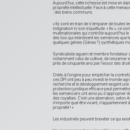
Aujourd’hui, cette richesse est mise en dan
propriété intellectuelle. Face à cette mena
: des biens communs.
« Ils sont en train de s’emparer de toutes l
indignation ni son inquiétude. « Ils », ce 
multinationales qui contrôle aujourd’hui le
des lois qui interdisent les semences que
quelques génies (Gènes ?) synthétiques marqu
Syndicaliste aguerri et membre fondateur 
notamment celui de cultiver, de ressemer 
près de cinquante ans par l’essor des droits 
Créés à l’origine pour empêcher la contrefa
ces DPI ont peu à peu investi le monde agri
recherche et le développement exigent un
protection juridique efficace peut permettre 
les semenciers ont ainsi pu s’approprier 
des royalties. C’est une aberration, selon
n’importe quel être vivant, n’appartiennent
propriété ! »
Les industriels peuvent breveter ce qui exis