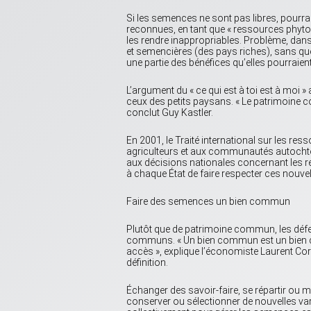
Si les semences ne sont pas libres, pourr
reconnues, en tant que « ressources phyt
les rendre inappropriables. Problème, dans
et semencières (des pays riches), sans que
une partie des bénéfices qu’elles pourraient 
L’argument du « ce qui est à toi est à moi
ceux des petits paysans. « Le patrimoine
conclut Guy Kastler.
En 2001, le Traité international sur les res
agriculteurs et aux communautés autochtone
aux décisions nationales concernant les r
à chaque État de faire respecter ces nouve
Faire des semences un bien commun
Plutôt que de patrimoine commun, les déf
communs. « Un bien commun est un bien co
accès », explique l’économiste Laurent Cor
définition.
Échanger des savoir-faire, se répartir ou 
conserver ou sélectionner de nouvelles v