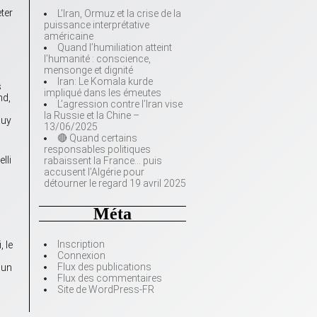
eter
L’Iran, Ormuz et la crise de la
puissance interprétative
américaine
Quand l’humiliation atteint
l’humanité : conscience,
mensonge et dignité
Iran: Le Komala kurde
s
impliqué dans les émeutes
nd,
L’agression contre l’Iran vise
la Russie et la Chine –
Guy
13/06/2025
🔴 Quand certains
responsables politiques
lli
rabaissent la France… puis
accusent l’Algérie pour
détourner le regard 19 avril 2025
Méta
Inscription
, le
Connexion
Flux des publications
 un
Flux des commentaires
Site de WordPress-FR