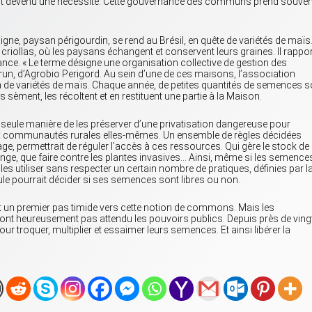
st devenu une nécessité. Cette gouvernance des communs prend souven
ne, paysan périgourdin, se rend au Brésil, en quête de variétés de maïs
criollas, où les paysans échangent et conservent leurs graines. Il rappo
ance. « Le terme désigne une organisation collective de gestion des
n, d’Agrobio Perigord. Au sein d’une de ces maisons, l’association
ion de variétés de maïs. Chaque année, de petites quantités de semences s
s sèment, les récoltent et en restituent une partie à la Maison.
ule manière de les préserver d’une privatisation dangereuse pour
 aux communautés rurales elles-mêmes. Un ensemble de règles décidées
ge, permettrait de réguler l’accès à ces ressources. Qui gère le stock de
ange, que faire contre les plantes invasives… Ainsi, même si les semence
es utiliser sans respecter un certain nombre de pratiques, définies par l
le pourrait décider si ses semences sont libres ou non.
erait un premier pas timide vers cette notion de commons. Mais les
ont heureusement pas attendu les pouvoirs publics. Depuis près de ving
our troquer, multiplier et essaimer leurs semences. Et ainsi libérer la