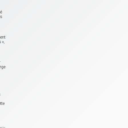
sé
es
ment
 »,
r
rge
s
tte