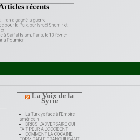
Articles récents
’Iran a gagné la guerre
e pour la Paix, par Israël Shamir et
er
 Saif al Islam, Paris, le 13 février
aria Poumier
La Voix de la
Syrie
La Türkiye face à l’Empire
américain
BRICS: L’ADVERSAIRE QUI
FAIT PEUR A L’OCCIDENT
COMMENT LA COCAÏNE,
FORMIDABLE TRANQUILISANT