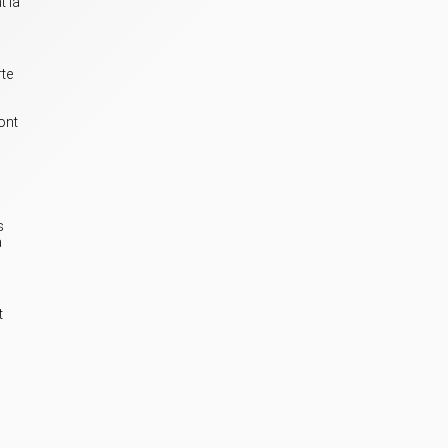
t la
.
rte
ont
s
a
t