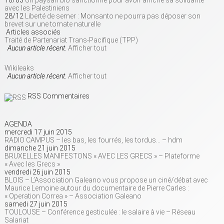
16/03
Un paysan bio sanctionné pour avoir affiché sa solidarité
avec les Palestiniens
28/12
Liberté de semer : Monsanto ne pourra pas déposer son
brevet sur une tomate naturelle
Articles associés
Traité de Partenariat Trans-Pacifique (TPP)
Aucun article récent.
Afficher tout
Wikileaks
Aucun article récent.
Afficher tout
RSS Commentaires
AGENDA
mercredi 17 juin 2015
RADIO CAMPUS – les bas, les fourrés, les tordus… – hdm
dimanche 21 juin 2015
BRUXELLES MANIFESTONS « AVEC LES GRECS » – Plateforme
« Avec les Grecs »
vendredi 26 juin 2015
BLOIS – L’Association Galeano vous propose un ciné/débat avec
Maurice Lemoine autour du documentaire de Pierre Carles :
« Operation Correa » – Association Galeano
samedi 27 juin 2015
TOULOUSE – Conférence gesticulée : le salaire à vie – Réseau
Salariat