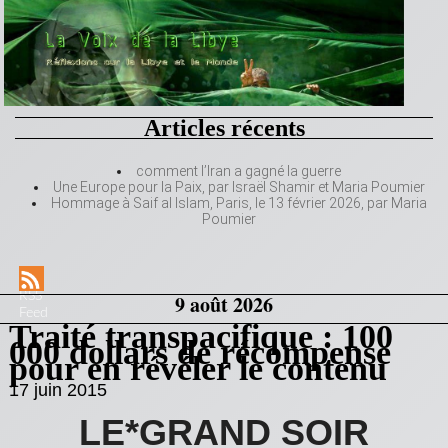
Articles récents
comment l’Iran a gagné la guerre
Une Europe pour la Paix, par Israël Shamir et Maria Poumier
Hommage à Saif al Islam, Paris, le 13 février 2026, par Maria
Poumier
RSS
9 août 2026
Feed
Traité transpacifique : 100
000 dollars de récompense
pour en révéler le contenu
17 juin 2015
LE*GRAND SOIR