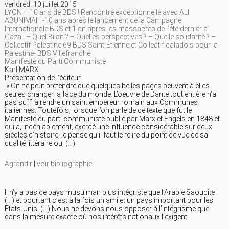
vendredi 10 juillet 2015
LYON – 10 ans de BDS ! Rencontre exceptionnelle avec ALI
ABUNIMAH -10 ans après le lancement de la Campagne
Internationale BDS et 1 an après les massacres de l’été dernier à
Gaza : – Quel Bilan ? – Quelles perspectives ? – Quelle solidarité ? –
Collectif Palestine 69 BDS Saint-Étienne et Collectif caladois pour la
Palestine- BDS Villefranche
Manifeste du Parti Communiste
Karl MARX
Présentation de l’éditeur
» On ne peut prétendre que quelques belles pages peuvent à elles
seules changer la face du monde. L’oeuvre de Dante tout entière n’a
pas suffi à rendre un saint empereur romain aux Communes
italiennes. Toutefois, lorsque l’on parle de ce texte que fut le
Manifeste du parti communiste publié par Marx et Engels en 1848 et
qui a, indéniablement, exercé une influence considérable sur deux
siècles d’histoire, je pense qu’il faut le relire du point de vue de sa
qualité littéraire ou, (…)
Agrandir
|
voir bibliographie
Il n’y a pas de pays musulman plus intégriste que l’Arabie Saoudite
(…) et pourtant c’est à la fois un ami et un pays important pour les
Etats-Unis. (…) Nous ne devons nous opposer à l’intégrisme que
dans la mesure exacte où nos intérêts nationaux l’exigent.