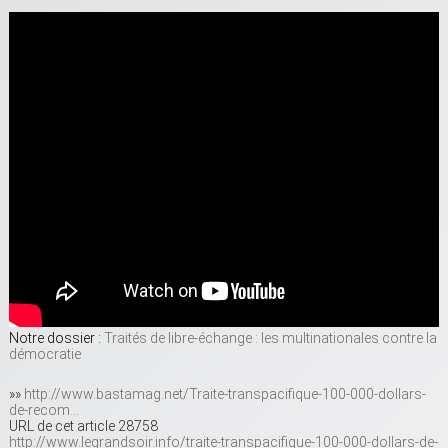
Notre dossier :
Traités de libre-échange : les multinationales contre la
démocratie
»»
http://www.bastamag.net/Traite-transpacifique-100-000-dollars-
de-recom…
URL de cet article 28758
http://www.legrandsoir.info/traite-transpacifique-100-000-dollars-de-