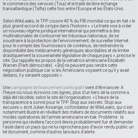
le commerce des services (Tisa) et le traité de libre-échange
transatlantique (Tafta) cette fois entre l’Europe et les États-Unis.
Selon WikiLeaks, le TPP couvre 40 % du PIB mondial ce qui en fait « le
plus grand accord de ce type dans l’histoire ». « Le traité vise à créer
un nouveau régime juridique international qui permettra à des
multinationales de contourner les tribunaux nationaux, de se
soustraire à la protection de l’environnement, de surveiller Internet
pour le compte des fournisseurs de contenus, de restreindre la
disponibilité des médicaments génériques abordables et de limiter
drastiquement la souveraineté législative de chaque pays », précise le
site. Qui rappelle les propos de la sénatrice américaine Elizabeth
Warren (Parti démocrate) : « [ils] ne peuvent pas rendre cette
négociation publique car si les Américains voyaient ce qu’il y avait
dedans, il y seraient opposés ».
Une
campagne de financement participatif
vient d’être lancée. A
l’heure où nous écrivons ces lignes, plus d’un tiers de la somme a
déjà été récoltée, selon le site de l’organisation. « L’heure de la
transparence a sonné pour le TPP. Stop aux secrets. Stop aux
excuses », écrit Julian Assange, cofondateur de WikiLeaks, qui s’est
notamment illustré en révélant des milliers de documents relatifs aux
modes opératoires de l’armée américaine en Irak. Problème : la
personne qui révèlera l’accord devra probablement fuir et demander
l’asile dans un pays qui ne lui reprochera pas d’avoir rendu public un
tel document, comme d’autres lanceurs d’alerte.