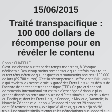
15/06/2015
Traité transpacifique :
100 000 dollars de
récompense pour en
révéler le contenu
Sophie CHAPELLE
C’est une chasse au trésor des temps modernes, à l’époque
néolibérale. Beaucoup moins romanesque qu’autrefois mais toute
autant rémunératrice qu’une quête aux manuscrits anciens : 100 000
dollars (89 700 euros). C’est la récompense qu’offre le site
WikiLeaks
à qui révèlera le « secret le mieux gardé des États-Unis » : les détails de
l’accord de partenariat transpacifique (TPP). Ce projet d’accord
commercial international est en train d’être négocié dans la plus
grande discrétion entre une douzaine d’États situés sur les deux rives
du Pacifique, dont les États-Unis, le Canada, le Mexique, l’Australie, la
Nouvelle-Zélande et le Japon. « Cet accord contient 29 chapitres,
dont 26 restent secrets », explique WikiLeaks, qui en a déjà révélé
trois. Une opacité similaire entoure les négociations sur l’accord sur