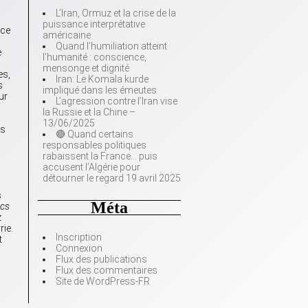
L’Iran, Ormuz et la crise de la
puissance interprétative
nce
américaine
Quand l’humiliation atteint
e
l’humanité : conscience,
mensonge et dignité
es,
Iran: Le Komala kurde
s
impliqué dans les émeutes
ur
L’agression contre l’Iran vise
la Russie et la Chine –
13/06/2025
ns
🔴 Quand certains
responsables politiques
rabaissent la France… puis
accusent l’Algérie pour
détourner le regard 19 avril 2025
s
Méta
ncs
z
rie.
Inscription
t
Connexion
Flux des publications
Flux des commentaires
Site de WordPress-FR