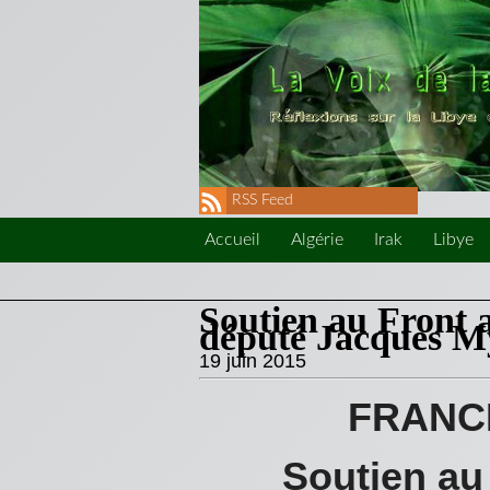
RSS Feed
Accueil
Algérie
Irak
Libye
Soutien au Front a
député Jacques M
19 juin 2015
FRANC
Soutien au 