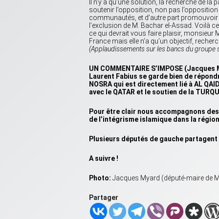
Il n’y a qu’une solution, la recherche de la p
soutenir l’opposition, non pas l’opposition 
communautés, et d’autre part promouvoir u
l’exclusion de M. Bachar el-Assad. Voilà c
ce qui devrait vous faire plaisir, monsieur M
France mais elle n’a qu’un objectif, recherch
(Applaudissements sur les bancs du groupe so
UN COMMENTAIRE S’IMPOSE (Jacques M
Laurent Fabius se garde bien de répondre
NOSRA qui est directement lié à AL QAID
avec le QATAR et le soutien de la TURQ
Pour être clair nous accompagnons des 
de l’intégrisme islamique dans la région
Plusieurs députés de gauche partagent 
A suivre !
Photo:
Jacques Myard (député-maire de Ma
Partager