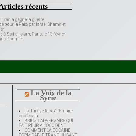
Articles récents
’Iran a gagné la guerre
e pour la Paix, par Israël Shamir et
er
 Saif al Islam, Paris, le 13 février
aria Poumier
La Voix de la
Syrie
La Türkiye face à l’Empire
américain
BRICS: L’ADVERSAIRE QUI
FAIT PEUR A L’OCCIDENT
COMMENT LA COCAÏNE,
FORMIDABLE TRANQUILISANT