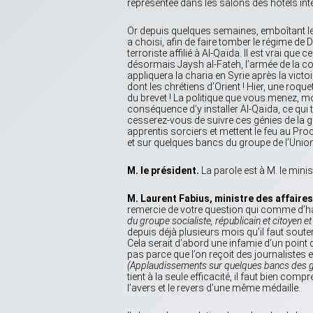
représentée dans les salons des hôtels inte
Or depuis quelques semaines, emboîtant le p
a choisi, afin de faire tomber le régime de
terroriste affilié à Al-Qaïda. Il est vrai qu
désormais Jaysh al-Fateh, l’armée de la co
appliquera la charia en Syrie après la victo
dont les chrétiens d’Orient ! Hier, une roqu
du brevet ! La politique que vous menez, m
conséquence d’y installer Al-Qaïda, ce qui
cesserez-vous de suivre ces génies de la g
apprentis sorciers et mettent le feu au Pr
et sur quelques bancs du groupe de l’Unio
M. le président.
La parole est à M. le mini
M. Laurent Fabius, ministre des affaire
remercie de votre question qui comme d’ha
du groupe socialiste, républicain et citoyen 
depuis déjà plusieurs mois qu’il faut souten
Cela serait d’abord une infamie d’un poin
pas parce que l’on reçoit des journalistes 
(Applaudissements sur quelques bancs des gro
tient à la seule efficacité, il faut bien co
l’avers et le revers d’une même médaille.