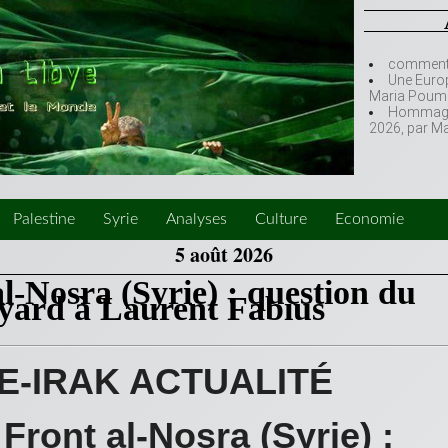
comment l
Une Europ
Maria Poumi
Hommage à
2026, par M
Palestine
Syrie
Analyses
Culture
Economie
5 août 2026
l-Nosra (Syrie) : question du
yard à Laurent Fabius
E-IRAK ACTUALITÉ
Front al-Nosra (Syrie) :