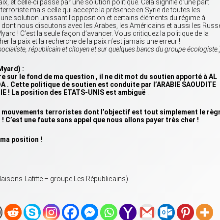
aix, et celle-ci passe par une solution politique. Cela signifie d’une part
terroriste mais celle qui accepte la présence en Syrie de toutes les
ne solution unissant l’opposition et certains éléments du régime à
e dont nous discutons avec les Arabes, les Américains et aussi les Russ
yard ! C’est la seule façon d’avancer. Vous critiquez la politique de la
er la paix et la recherche de la paix n’est jamais une erreur !
cialiste, républicain et citoyen et sur quelques bancs du groupe écologiste.
yard) :
 sur le fond de ma question , il ne dit mot du soutien apporté à AL
A . Cette politique de soutien est conduite par l’ARABIE SAOUDITE
UIE ! La position des ETATS-UNIS est ambiguë
.
mouvements terroristes dont l’objectif est tout simplement le règ
 ! C’est une faute sans appel que nous allons payer très cher !
ma position !
isons-Lafitte – groupe Les Républicains)