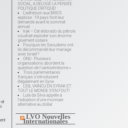
SOCIAL, A DÉLOGÉ LA PENSÉE
POLITIQUE CRITIQUE!
L’adhésion aux BRICS
explose : 19 pays font leur
demande avant le sommet
annuel
Irak – Cet eldorado du pétrole
voudrait exploiter son énorme
gisement solaire
Pourquoi les Saoudiens ont-
ils décommandé leur mariage
avec Israël ?
ONU : Plusieurs
organisations abordent la
question de l’«antisémitisme »
Trois parlementaires
français s’introduisent
illégalement en Syrie
L’EIIL VAINCU EN SYRAK ET
TOUT LE MONDE S’EN FOUT!
Lula da Silva appelle à
l’adoption d’une monnaie
 et
alternative au dollar
i
LVO Nouvelles
Internationales
sent