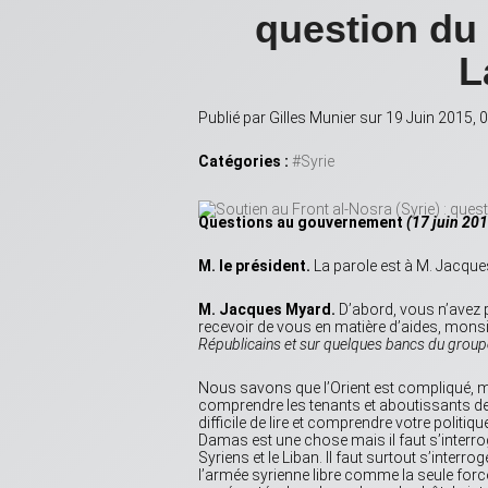
question du
L
Publié par Gilles Munier sur 19 Juin 2015,
Catégories :
#Syrie
Questions au gouvernement
(17 juin 20
M. le président.
La parole est à M. Jacque
M. Jacques Myard.
D’abord, vous n’avez 
recevoir de vous en matière d’aides, monsieu
Républicains et sur quelques bancs du group
Nous savons que l’Orient est compliqué, monsi
comprendre les tenants et aboutissants de 
difficile de lire et comprendre votre politi
Damas est une chose mais il faut s’interr
Syriens et le Liban. Il faut surtout s’interr
l’armée syrienne libre comme la seule for