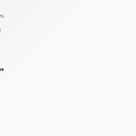
es,
)
ne