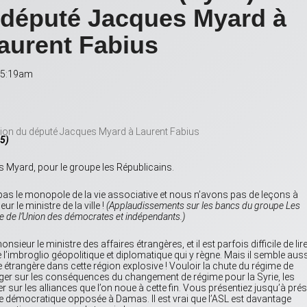
 député Jacques Myard à
aurent Fabius
 05:19am
15)
s Myard, pour le groupe les Républicains.
pas le monopole de la vie associative et nous n’avons pas de leçons à
r le ministre de la ville !
(Applaudissements sur les bancs du groupe Les
e de l’Union des démocrates et indépendants.)
eur le ministre des affaires étrangères, et il est parfois difficile de lire
l’imbroglio géopolitique et diplomatique qui y règne. Mais il semble auss
que étrangère dans cette région explosive ! Vouloir la chute du régime de
oger sur les conséquences du changement de régime pour la Syrie, les
oger sur les alliances que l’on noue à cette fin. Vous présentiez jusqu’à pré
ce démocratique opposée à Damas. Il est vrai que l’ASL est davantage