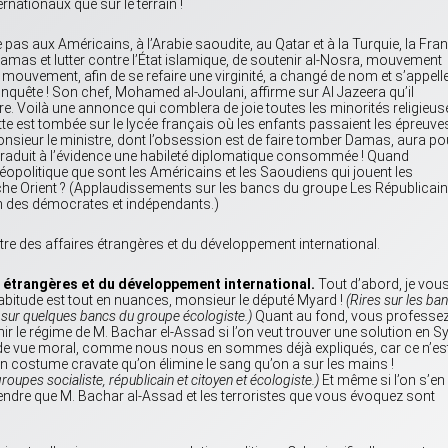
rnationaux que sur le terrain !
as aux Américains, à l’Arabie saoudite, au Qatar et à la Turquie, la Fra
 Damas et lutter contre l’État islamique, de soutenir al-Nosra, mouvement
e ce mouvement, afin de se refaire une virginité, a changé de nom et s’appell
nquête ! Son chef, Mohamed al-Joulani, affirme sur Al Jazeera qu’il
ire. Voilà une annonce qui comblera de joie toutes les minorités religieus
ette est tombée sur le lycée français où les enfants passaient les épreuve
onsieur le ministre, dont l’obsession est de faire tomber Damas, aura po
 traduit à l’évidence une habileté diplomatique consommée ! Quand
éopolitique que sont les Américains et les Saoudiens qui jouent les
oche Orient ? (Applaudissements sur les bancs du groupe Les Républicai
n des démocrates et indépendants.)
stre des affaires étrangères et du développement international.
s étrangères et du développement international.
Tout d’abord, je vou
bitude est tout en nuances, monsieur le député Myard !
(Rires sur les ba
et sur quelques bancs du groupe écologiste.)
Quant au fond, vous professe
ir le régime de M. Bachar el-Assad si l’on veut trouver une solution en Sy
t de vue moral, comme nous nous en sommes déjà expliqués, car ce n’es
en costume cravate qu’on élimine le sang qu’on a sur les mains !
upes socialiste, républicain et citoyen et écologiste.)
Et même si l’on s’en
mprendre que M. Bachar al-Assad et les terroristes que vous évoquez sont