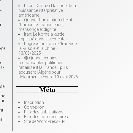
e
L’Iran, Ormuz et la crise de la
-
puissance interprétative
américaine
Quand l’humiliation atteint
en
l’humanité : conscience,
mensonge et dignité
Iran: Le Komala kurde
impliqué dans les émeutes
L’agression contre l’Iran vise
one
la Russie et la Chine –
13/06/2025
🔴 Quand certains
es
responsables politiques
us-
rabaissent la France… puis
accusent l’Algérie pour
détourner le regard 19 avril 2025
?
 se
Méta
gne
our
Inscription
Connexion
nt
Flux des publications
Flux des commentaires
-il
Site de WordPress-FR