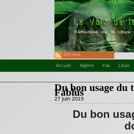
RSS Feed
Accueil
Algérie
Irak
Libye
Du bon usage du te
Fabius
27 juin 2015
Du bon usag
d