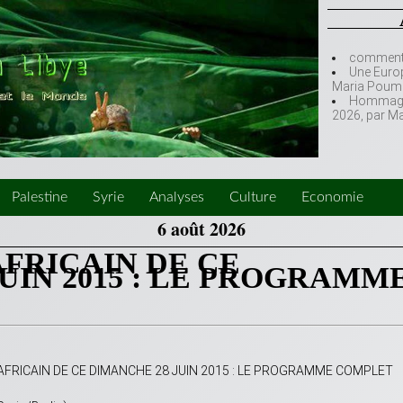
comment l
Une Europ
Maria Poumi
Hommage à
2026, par M
Palestine
Syrie
Analyses
Culture
Economie
6 août 2026
AFRICAIN DE CE
UIN 2015 : LE PROGRAMM
NAFRICAIN DE CE DIMANCHE 28 JUIN 2015 : LE PROGRAMME COMPLET