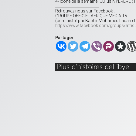
4- Icône de la semaine : Julius NYERERE (
________________________
Retrouvez nous sur Facebook …
GROUPE OFFICIEL AFRIQUE MEDIA TV
(administré par Bachir Mohamed Ladan et 
https://www.facebook.com/groups/afrique
Partager
Plus d’histoires deLibye