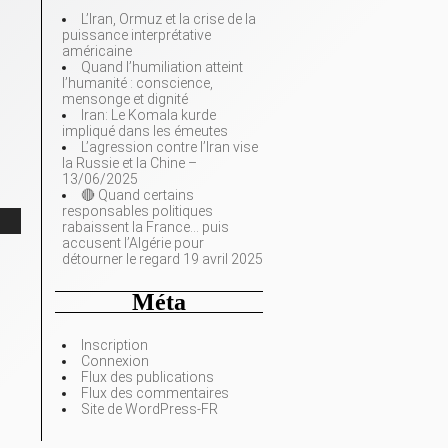
L’Iran, Ormuz et la crise de la
puissance interprétative
américaine
Quand l’humiliation atteint
l’humanité : conscience,
mensonge et dignité
Iran: Le Komala kurde
impliqué dans les émeutes
L’agression contre l’Iran vise
la Russie et la Chine –
13/06/2025
🔴 Quand certains
responsables politiques
rabaissent la France… puis
accusent l’Algérie pour
détourner le regard 19 avril 2025
Méta
Inscription
Connexion
Flux des publications
Flux des commentaires
Site de WordPress-FR