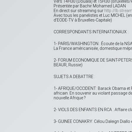
Vers 14H30 (Douala) et 15H30 (Bruxelles/P
Présentée par Bachir Mohamed LADAN
En direct sur streaming sur
http://lb.stre
Avec tous les panelistes et Luc MICHEL (en
d’EODE-TV à Bruxelles-Capitale)
CORRESPONDANTS INTERNATIONAUX :
1- PARIS/WASHINGTON : Écoute de la NSA en
La France américanisée, domestique mépris
2- FORUM ECONOMIQUE DE SAINT-PETERSBOU
BEAUR, Russie)
SUJETS A DEBATTRE :
1- AFRIQUE/OCCIDENT: Barack Obama et Fr
africain. En souvenir au violant passage de
nouvelle Afrique ?
2- VIOLS DES ENFANTS EN RCA : Affaire cl
3- GUINEE CONAKRY: Célou Daleign Diallo 