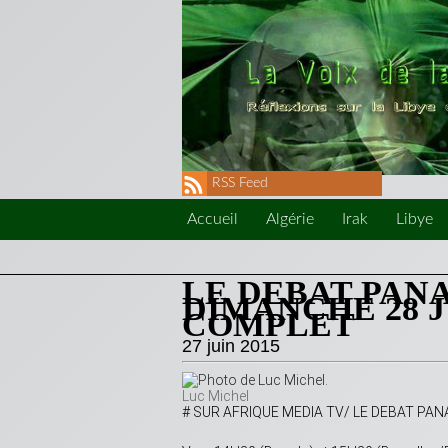
RSS Feed
Accueil
Algérie
Irak
Libye
LE DEBAT PAN
DIMANCHE 28 J
COMPLET
27 juin 2015
Luc Michel
# SUR AFRIQUE MEDIA TV/ LE DEBAT PA