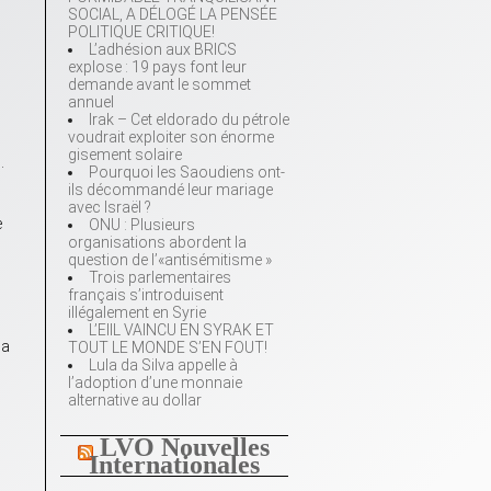
SOCIAL, A DÉLOGÉ LA PENSÉE
POLITIQUE CRITIQUE!
L’adhésion aux BRICS
explose : 19 pays font leur
demande avant le sommet
annuel
Irak – Cet eldorado du pétrole
voudrait exploiter son énorme
gisement solaire
.
Pourquoi les Saoudiens ont-
ils décommandé leur mariage
avec Israël ?
e
ONU : Plusieurs
organisations abordent la
question de l’«antisémitisme »
Trois parlementaires
français s’introduisent
illégalement en Syrie
L’EIIL VAINCU EN SYRAK ET
la
TOUT LE MONDE S’EN FOUT!
Lula da Silva appelle à
l’adoption d’une monnaie
alternative au dollar
LVO Nouvelles
Internationales