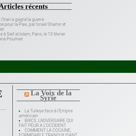
Articles récents
’Iran a gagné la guerre
e pour la Paix, par Israël Shamir et
er
 Saif al Islam, Paris, le 13 février
aria Poumier
E
La Voix de la
Syrie
La Türkiye face à l’Empire
américain
BRICS: L’ADVERSAIRE QUI
FAIT PEUR A L’OCCIDENT
COMMENT LA COCAÏNE,
FORMIDABLE TRANQUILISANT