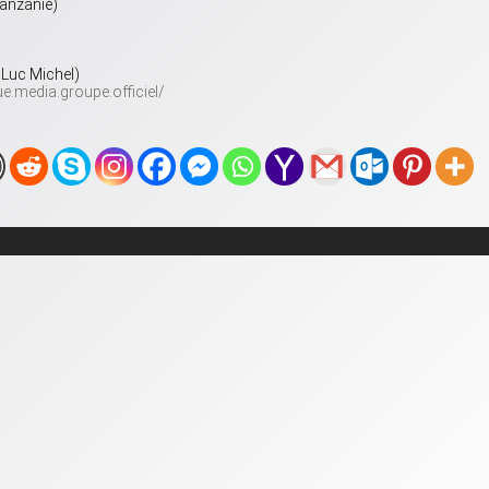
Tanzanie)
Luc Michel)
.media.groupe.officiel/