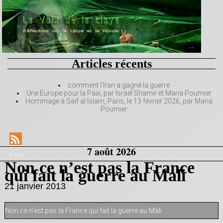
Articles récents
comment l’Iran a gagné la guerre
Une Europe pour la Paix, par Israël Shamir et Maria Poumier
Hommage à Saif al Islam, Paris, le 13 février 2026, par Maria
Poumier
RSS
7 août 2026
Feed
Non ce n’est pas la France
qui fait la guerre au Mali
21 janvier 2013
Non ce n’est pas la France qui fait la guerre au Mali