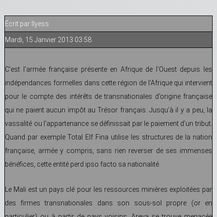
Écrit par Ilyess
Mardi, 15 Janvier 2013 03:58
C’est l’armée française présente en Afrique de l’Ouest depuis les
indépendances formelles dans cette région de l’Afrique qui intervient
pour le compte des intérêts de transnationales d’origine française
qui ne paient aucun impôt au Trésor français. Jusqu’à il y a peu, la
vassalité ou l’appartenance se définissait par le paiement d’un tribut.
Quand par exemple Total Elf Fina utilise les structures de la nation
française, armée y compris, sans rien reverser de ses immenses
bénéfices, cette entité perd ipso facto sa nationalité.
Le Mali est un pays clé pour les ressources minières exploitées par
des firmes transnationales dans son sous-sol propre (or en
particulier) ou à partir de pays voisins. Areva se trouve menacée