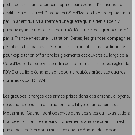
prétendent ne pas se laisser disputer leurs zones d’influence. La
destitution de Laurent Gbagbo en Côte d’Ivoire et son remplacement
par un agent du FMI au terme d’une guerre qui n’a rien eu de civil
puisque ayant eu lieu entre une armée légitime et des groupes armés
par la France en est une illustration. Certes, les grandes compagnies
pétrolières françaises et étasuniennes n’ont plus l’assise financière
pour exploiter en off shore les gisements découverts au large de la
Côte d’Ivoire. La réserve attendra des jours meilleurs et les règles de
l’OMC et du libre-échange sont court-circuitées grâce aux guerres
commises par l’OTAN.
Les groupes, chargés des armes prises dans des arsenaux libyens,
descendus depuis la destruction de la Libye et l’assassinat de
Mouammar Gadhafi sont observés dans des sites du Texas et de la
France et le moindre de leurs mouvements analysé quand il n’est
pas encouragé en sous-main. Les chefs d’Ansar Eddine sont