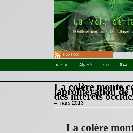
RSS Feed
Accueil
Algérie
Irak
Libye
La colère monte co
laprolifération de 
des intérêts occi
4 mars 2013
La colère mont