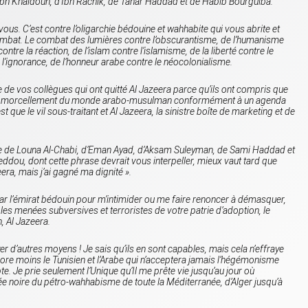
’Ibn Khaldoun, d’Ibn Rachik, de Tahar Haddad et de Habib Bourguiba.
 vous. C’est contre l’oligarchie bédouine et wahhabite qui vous abrite et
bat. Le combat des lumières contre l’obscurantisme, de l’humanisme
ntre la réaction, de l’islam contre l’islamisme, de la liberté contre le
 l’ignorance, de l’honneur arabe contre le néocolonialisme.
e de vos collègues qui ont quitté
Al Jazeera
parce qu’ils ont compris que
it au morcellement du monde arabo-musulman conformément à un agenda
st que le vil sous-traitant et
Al Jazeera
, la sinistre boîte de marketing et de
ple de Louna Al-Chabi, d’Eman Ayad, d’Aksam Suleyman, de Sami Haddad et
ou, dont cette phrase devrait vous interpeller, mieux vaut tard que
eera, mais j’ai gagné ma dignité
».
 par l’émirat bédouin pour m’intimider ou me faire renoncer à démasquer,
les menées subversives et terroristes de votre patrie d’adoption, le
n,
Al Jazeera
.
d’autres moyens ! Je sais qu’ils en sont capables, mais cela n’effraye
core moins le Tunisien et l’Arabe qui n’acceptera jamais l’hégémonisme
ypte. Je prie seulement l’Unique qu’Il me prête vie jusqu’au jour où
arée noire du pétro-wahhabisme de toute la Méditerranée, d’Alger jusqu’à