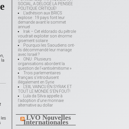
de
SOCIAL, A DÉLOGÉ LA PENSÉE
POLITIQUE CRITIQUE!
L’adhésion aux BRICS
explose : 19 pays font leur
demande avant le sommet
annuel
Irak – Cet eldorado du pétrole
voudrait exploiter son énorme
gisement solaire
Pourquoi les Saoudiens ont-
ils décommandé leur mariage
avec Israël ?
on,
ONU : Plusieurs
 la
organisations abordent la
question de l’«antisémitisme »
Trois parlementaires
français s’introduisent
illégalement en Syrie
L’EIIL VAINCU EN SYRAK ET
TOUT LE MONDE S’EN FOUT!
Lula da Silva appelle à
l’adoption d’une monnaie
t
alternative au dollar
LVO Nouvelles
 les
Internationales
s