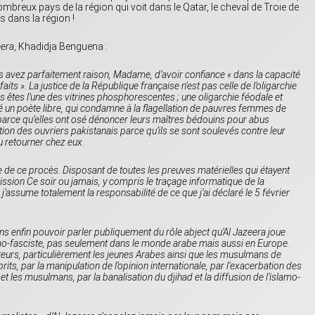
ombreux pays de la région qui voit dans le Qatar, le cheval de Troie de
s dans la région !
eera
, Khadidja Benguena :
s avez parfaitement raison, Madame, d’avoir confiance «
dans la capacité
faits
». La justice de la République française n’est pas celle de l’oligarchie
 êtes l’une des vitrines phosphorescentes ; une oligarchie féodale et
 un poète libre, qui condamne à la flagellation de pauvres femmes de
rce qu’elles ont osé dénoncer leurs maîtres bédouins pour abus
ion des ouvriers pakistanais parce qu’ils se sont soulevés contre leur
lu retourner chez eux.
e de ce procès. Disposant de toutes les preuves matérielles qui étayent
mission
Ce soir ou jamais
, y compris le traçage informatique de la
, j’assume totalement la responsabilité de ce que j’ai déclaré le 5 février
ns enfin pouvoir parler publiquement du rôle abject qu’
Al Jazeera
joue
mo-fasciste, pas seulement dans le monde arabe mais aussi en Europe.
teurs, particulièrement les jeunes Arabes ainsi que les musulmans de
its, par la manipulation de l’opinion internationale, par l’exacerbation des
s et les musulmans, par la banalisation du djihad et la diffusion de l’islamo-