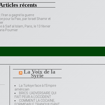
Articles récents
’Iran a gagné la guerre
e pour la Paix, par Israël Shamir et
er
 Saif al Islam, Paris, le 13 février
aria Poumier
La Voix de la
Syrie
La Türkiye face à l’Empire
américain
BRICS: L’ADVERSAIRE QUI
FAIT PEUR A L’OCCIDENT
COMMENT LA COCAÏNE,
FORMIDABLE TRANQUILISANT