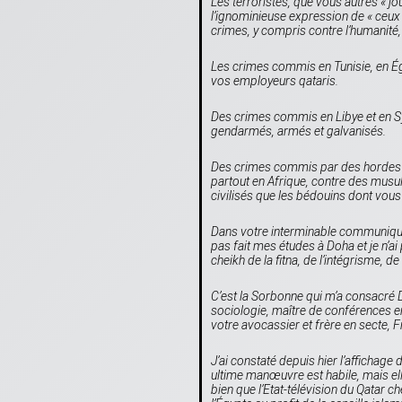
Les terroristes, que vous autres « jou
l’ignominieuse expression de «
ceux 
crimes, y compris contre l’humanité,
Les crimes commis en Tunisie, en Ég
vos employeurs qataris.
Des crimes commis en Libye et en Sy
gendarmés, armés et galvanisés.
Des crimes commis par des hordes fa
partout en Afrique, contre des musu
civilisés que les bédouins dont vou
Dans votre interminable communiqué d
pas fait mes études à Doha et je n’a
cheikh de la fitna, de l’intégrisme, d
C’est la Sorbonne qui m’a consacré Do
sociologie, maître de conférences e
votre avocassier et frère en secte, 
J’ai constaté depuis hier l’affichage
ultime manœuvre est habile, mais ell
bien que l’Etat-télévision du Qatar che