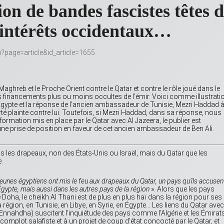
ion de bandes fascistes têtes 
 intérêts occidentaux…
hp?page=article&id_article=1655
Maghreb et le Proche Orient contre le Qatar et contre le rôle joué dans le
s financements plus ou moins occultes de l’émir. Voici comme illustrati
Égypte et la réponse de l’ancien ambassadeur de Tunisie, Mezri Haddad à
orté plainte contre lui. Toutefois, si Mezri Haddad, dans sa réponse, nous
rmation mis en place par le Qatar avec Al Jazeera, le publier est
ne prise de position en faveur de cet ancien ambassadeur de Ben Ali.
s les drapeaux, non des États-Unis ou Israël, mais du Qatar que les
.
jeunes égyptiens ont mis le feu aux drapeaux du Qatar, un pays qu’ils accusen
’Égypte, mais aussi dans les autres pays de la région
». Alors que les pays
 Doha, le cheikh Al Thani est de plus en plus haï dans la région pour ses
région, en Tunisie, en Libye, en Syrie, en Égypte… Les liens du Qatar avec
Ennahdha) suscitent l’inquiétude des pays comme l’Algérie et les Émirat
complot salafiste et à un projet de coup d’état concocté par le Qatar, et