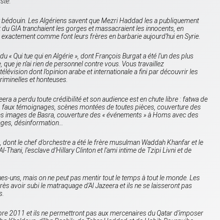
iste.
rat bédouin. Les Algériens savent que Mezri Haddad les a publiquement
 du GIA tranchaient les gorges et massacraient les innocents, en
, exactement comme font leurs frères en barbarie aujourd’hui en Syrie.
 du «
Qui tue qui en Algérie
», dont François Burgat a été l’un des plus
ue je n’ai rien de personnel contre vous. Vous travaillez
vision dont l’opinion arabe et internationale a fini par découvrir les
riminelles et honteuses.
eera
a perdu toute crédibilité et son audience est en chute libre : fatwa de
 faux témoignages, scènes montées de toutes pièces, couverture des
es images de Basra, couverture des « événements » à Homs avec des
ages, désinformation…
dont le chef d’orchestre a été le frère musulman Waddah Khanfar et le
ani, l’esclave d’Hillary Clinton et l’ami intime de Tzipi Livni et de
es-uns, mais on ne peut pas mentir tout le temps à tout le monde. Les
près avoir subi le matraquage d’
Al Jazeera
et ils ne se laisseront pas
s.
bre 2011 et ils ne permettront pas aux mercenaires du Qatar d’imposer