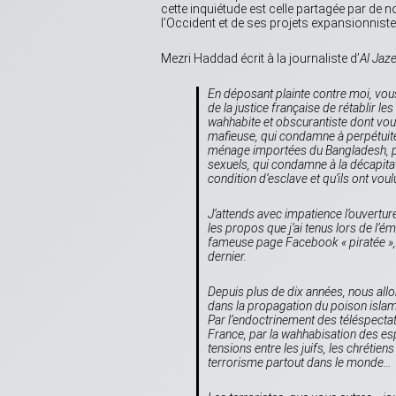
cette inquiétude est celle partagée par de n
l’Occident et de ses projets expansionniste
Mezri Haddad écrit à la journaliste d’
Al Jaz
En déposant plainte contre moi, vou
de la justice française de rétablir les 
wahhabite et obscurantiste dont vous
mafieuse, qui condamne à perpétuité
ménage importées du Bangladesh, pa
sexuels, qui condamne à la décapitat
condition d’esclave et qu’ils ont vou
J’attends avec impatience l’ouvertur
les propos que j’ai tenus lors de l’é
fameuse page
Facebook
« piratée »
dernier.
Depuis plus de dix années, nous allo
dans la propagation du poison isla
Par l’endoctrinement des téléspecta
France, par la wahhabisation des espr
tensions entre les juifs, les chrétien
terrorisme partout dans le monde…