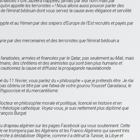
rnalistes » d’
Al Jazeera
n’appelez jamais par leur nom mais par
qu’on appelle les terroristes
» ! Nous allons aussi pouvoir parler des
 de l’émirat bédouin dont vous servez la cause avec élégance et servilité.
ypte et au Yémen par des snipers d’Europe de l’Est recrutés et payés par
rie par des mercenaires et des terroristes que l’émirat bédouin a
natisées, armées et financées par le Qatar, pas seulement au Mali, mais
lmans, des chrétiens et des animistes qui sont bien plus humains et
s cautionnez la cause et diffusez la propagande nauséabonde.
u 11 février, vous parlez du « philosophe » que je prétends être. Je n’ai
i pas obtenu ce titre par une fatwa de votre gourou Youssef Qaradaoui, le
e l’hypocrisie et du mercantilisme.
cteur en philosophie morale et politique, licencié en histoire et en
n théologie catholique. Voyez-vous, je suis nettement plus diplômé que
François Burgat.
 du drapeau algérien sur les pages
Facebook
qui vous soutiennent. Cette
e ne trompera pas les Algériens et les Franco-Algériens qui savent très
rche à déstabiliser l’Algérie, comme il a détruit la Tunisie, la Libye et