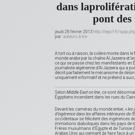
dans laproliférat
pont des
jeudi 28 février 2013
http://lepcf.fr/spip.p
par
auteurs à lire
A tort ou à raison, la colère monte dans le 
monde arabe par la chaîne Al Jazeera et le
ce qui se passe chez les manifestants en 
journaliste algérienne d’Al Jazeera qui a p
décrit parfaitement le mécanisme de désinfo
uniquement informatif et ne prétend à aucu
Selon
Middle East on line
, ce sont désormai
Égyptiens incendient dans les rues du Caire
Devant les caméras du monde entier, «
les 
d’ingérence dans les affaires intérieures de l
occidentaux se félicitent des ingérences de
immixtions diaboliques dans les pays de la 
Frères musulmans d’Égypte et de Tunisie (
Arabes Unis qui viennent de faire face à un 