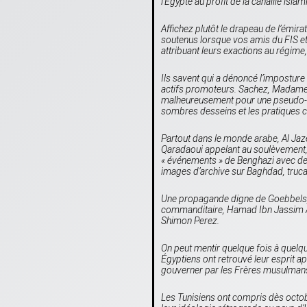
l’Égypte au profit de la canaille islam
Affichez plutôt le drapeau de l’émi
soutenus lorsque vos amis du FIS et
attribuant leurs exactions au régime
Ils savent qui a dénoncé l’imposture
actifs promoteurs. Sachez, Madame, q
malheureusement pour une pseudo-télé
sombres desseins et les pratiques c
Partout dans le monde arabe,
Al Jaz
Qaradaoui appelant au soulèvement,
« événements » de Benghazi avec d
images d’archive sur Baghdad, truc
Une propagande digne de Goebbels, 
commanditaire, Hamad Ibn Jassim Al-Th
Shimon Perez.
On peut mentir quelque fois à quelqu
Égyptiens ont retrouvé leur esprit a
gouverner par les Frères musulman
Les Tunisiens ont compris dès octo