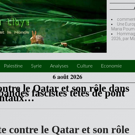
comment l
Une Europ
Maria Poumi
Hommage à
2026, par M
Palestine
Syrie
Analyses
Culture
Economie
6 août 2026
ntre le Qatar et son rôle dans
bandes fascistes têtes de pont
dentaux…
e contre le Qatar et son rôle