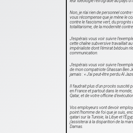
leur idéologie rétrograde au pays d
Non, je n’ai rien de personnel contre
vous récompense que je mène le com
contre le fascisme vert, du progrès co
totalitarisme, de la modernité contre
J’espérais vous voir suivre l’exempl
cette chaîne subversive travailla
impérialiste dont l’émirat bédouin n’e
communication.
J’espérais vous voir suivre l’exem
de mon compatriote Ghassan Ben Jedd
jamais : «
J’ai peut-être perdu Al Jaz
Il faudrait plus d’un procès suscité
en France et partout dans le monde, 
Qatar, et de votre officine d’exécutio
Vos employeurs vont devoir employer 
point l’homme de foi que je suis, en
qatari sur la Tunisie, la Libye et l’Ég
j’assisterai à la disparition de la m
Damas.