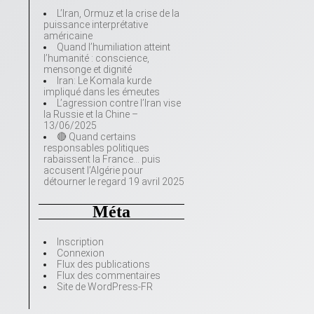
L’Iran, Ormuz et la crise de la
puissance interprétative
américaine
Quand l’humiliation atteint
l’humanité : conscience,
mensonge et dignité
Iran: Le Komala kurde
impliqué dans les émeutes
L’agression contre l’Iran vise
la Russie et la Chine –
13/06/2025
🔴 Quand certains
responsables politiques
rabaissent la France… puis
accusent l’Algérie pour
détourner le regard 19 avril 2025
Méta
Inscription
Connexion
Flux des publications
Flux des commentaires
Site de WordPress-FR