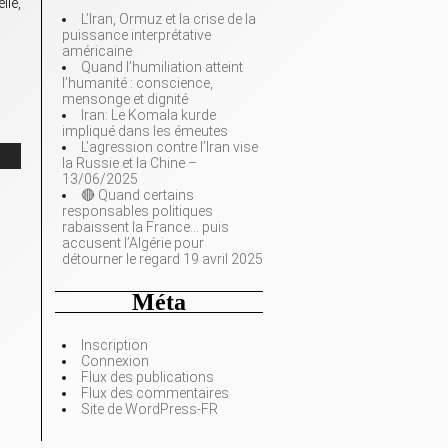
lle,
L’Iran, Ormuz et la crise de la
puissance interprétative
américaine
Quand l’humiliation atteint
l’humanité : conscience,
mensonge et dignité
Iran: Le Komala kurde
impliqué dans les émeutes
L’agression contre l’Iran vise
la Russie et la Chine –
13/06/2025
🔴 Quand certains
responsables politiques
rabaissent la France… puis
accusent l’Algérie pour
détourner le regard 19 avril 2025
Méta
Inscription
Connexion
Flux des publications
Flux des commentaires
Site de WordPress-FR