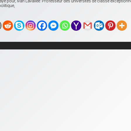
payé pour, Ivan Lavallée: Professeur des universités de classe exceptionne
olitique,