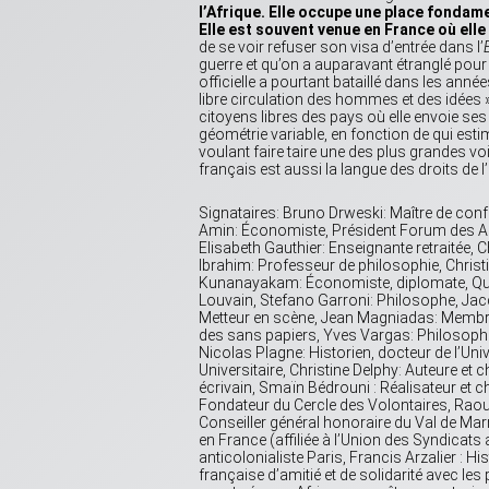
l’Afrique. Elle occupe une place fondamen
Elle est souvent venue en France où elle 
de se voir refuser son visa d’entrée dans l’
guerre et qu’on a auparavant étranglé pou
officielle a pourtant bataillé dans les années
libre circulation des hommes et des idées »
citoyens libres des pays où elle envoie ses 
géométrie variable, en fonction de qui estim
voulant faire taire une des plus grandes voi
français est aussi la langue des droits de 
Signataires: Bruno Drweski: Maître de confé
Amin: Économiste, Président Forum des Alt
Elisabeth Gauthier: Enseignante retraitée, C
Ibrahim: Professeur de philosophie, Christi
Kunanayakam: Économiste, diplomate, Quim
Louvain, Stefano Garroni: Philosophe, Jacqu
Metteur en scène, Jean Magniadas: Membre
des sans papiers, Yves Vargas: Philosophe,
Nicolas Plagne: Historien, docteur de l’Uni
Universitaire, Christine Delphy: Auteure 
écrivain, Smaïn Bédrouni : Réalisateur et c
Fondateur du Cercle des Volontaires, Raou
Conseiller général honoraire du Val de Marn
en France (affiliée à l’Union des Syndicats
anticolonialiste Paris, Francis Arzalier : H
française d’amitié et de solidarité avec le