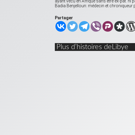
ayant vécu en Afrique sans être ex-pat. ni 
Badia Benjelloun: médecin et chroniqueur p
Partager
Plus d’histoires deLibye