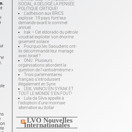
n.
SOCIAL, A DÉLOGÉ LA PENSÉE
nt
POLITIQUE CRITIQUE!
n
L’adhésion aux BRICS
e
explose : 19 pays font leur
a
demande avant le sommet
annuel
Irak – Cet eldorado du pétrole
voudrait exploiter son énorme
gisement solaire
ur.
Pourquoi les Saoudiens ont-
ils décommandé leur mariage
avec Israël ?
mir
ONU : Plusieurs
,
organisations abordent la
question de l’«antisémitisme »
Trois parlementaires
français s’introduisent
illégalement en Syrie
ole
L’EIIL VAINCU EN SYRAK ET
TOUT LE MONDE S’EN FOUT!
Lula da Silva appelle à
l’adoption d’une monnaie
alternative au dollar
ins
e
LVO Nouvelles
ion
Internationales
ste