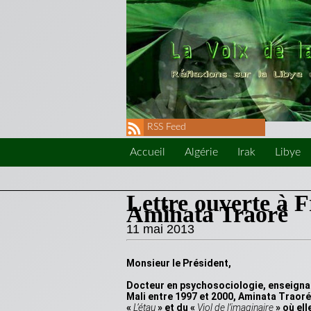
RSS Feed
Accueil
Algérie
Irak
Libye
Lettre ouverte à 
Aminata Traoré
11 mai 2013
Monsieur le Président,
Docteur en psychosociologie, enseignant
Mali entre 1997 et 2000, Aminata Traoré,
«
L’étau
» et du «
Viol de l’imaginaire
» où ell