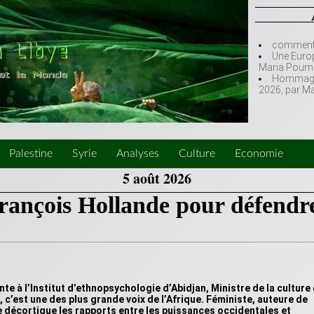
comment l
Une Europ
Maria Poumi
Hommage à
2026, par M
Palestine
Syrie
Analyses
Culture
Economie
5 août 2026
François Hollande pour défendr
e à l’Institut d’ethnopsychologie d’Abidjan, Ministre de la culture
 c’est une des plus grande voix de l’Afrique. Féministe, auteure de
e décortique les rapports entre les puissances occidentales et