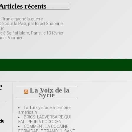
Articles récents
’Iran a gagné la guerre
e pour la Paix, par Israël Shamir et
er
 Saif al Islam, Paris, le 13 février
aria Poumier
e
La Voix de la
Syrie
La Türkiye face à l’Empire
américain
BRICS: L’ADVERSAIRE QUI
 du
FAIT PEUR A L’OCCIDENT
COMMENT LA COCAÏNE,
FORMIDABLE TRANQUILISANT