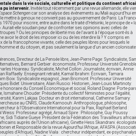
tale dans la vie sociale, culturelle et politique du continent africai
a pu intervenir.
Invitée tout récemment par une revue allemande, elle vie
Espace Schengen
car son analyse des événements au Mali aujourd’hui e
r le mettre à genoux ne convient pas au gouvernement de Paris. La Franc
 1970 pour inscrire, entre autre dans le traité d’Helsinki, le principe de « l
. Aurait-elle soudain peur de confronter ses opinions avec celles de
troupes ? Ou les principes de liberté mis de l’avant à l’époque sont-ils à
e avoir le droit de les imposer ici ou de les interdire là ? Y compris en
x de la francophonie vivante, celle des peuples libres pour lesquels le
l’homme et du citoyen, et pas seulement la langue d’un ancien colonisate
rences, Directeur de La Pensée libre, Jean-Pierre Page: Syndicaliste, Sa
ernatives, Bernard Gerbier: économiste, Professeur Université Grenoble
harles Hoareau: Syndicaliste, Michel Collon: Journaliste, écrivain, Annie
an Raffaelly: Enseignant retraité, Kamal Ibrahim: Écrivain, Tamara
 Boix: Syndicaliste espagnol, Jean Bricmont: Professeur Université
es Bidet: Universitaire, Alain Ruscio: Historien, Jean-Louis Martinoty:
 honoraire du Conseil Economique et social, Roland Diagne: Porte-par
 Ismahane Chouder: Présidente du collectif féministes pour l’égalité,
versité, Karim Lakjaa: Docteur en droit international, Catherine Samary:
et chercheuse au CNRS, Claude Karnoouh: Anthropologue, philosophe,
hercheur à l’Observatoire International pour la Paix, Raphaël Berland :
l Weiss: Professeur agrégé, Arnaud Spire : Philosophe, Guy Poussy :
e, Sidi Tidiane Gueye: Président de la Fédération des Travailleurs africa
 africains auprès de l’Union africaine), Ginette Hess Skandrani: écologist
istorien et Responsable de la revue
Aujourd’hui l’Afrique
, AFASPA (Associat
s peuples d’Afrique), Nadine Viala : chercheur indépendant, ex-psychanaly