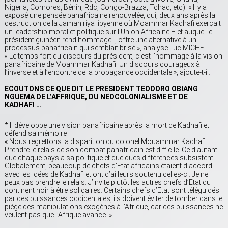
Nigeria, Comores, Bénin, Rdc, Congo-Brazza, Tchad, etc). « Il y a
exposé une pensée panafricaine renouvelée, qui, deux ans après la
destruction de la Jamahiriya libyenne où Moammar Kadhafi exerçait
un leadership moral et politique sur l’Union Africaine – et auquel le
président guinéen rend hommage -, offre une alternative à un
processus panafricain qui semblait brisé », analyse Luc MICHEL.
« Le temps fort du discours du président, c’est l’hommage à la vision
panafricaine de Moammar Kadhafi. Un discours courageux à
l’inverse et à l’encontre de la propagande occidentale », ajoute-t-il.
ECOUTONS CE QUE DIT LE PRESIDENT TEODORO OBIANG
NGUEMA DE L’AFFRIQUE, DU NEOCOLONIALISME ET DE
KADHAFI …
* Il développe une vision panafricaine après la mort de Kadhafi et
défend sa mémoire :
« Nous regrettons la disparition du colonel Mouammar Kadhafi.
Prendre le relais de son combat panafricain est difficile. Ce d’autant
que chaque pays a sa politique et quelques différences subsistent.
Globalement, beaucoup de chefs d’Etat africains étaient d’accord
avec les idées de Kadhafi et ont d’ailleurs soutenu celles-ci. Je ne
peux pas prendre le relais. J’invite plutôt les autres chefs d’Etat du
continent noir à être solidaires. Certains chefs d’Etat sont téléguidés
par des puissances occidentales, ils doivent éviter de tomber dans le
piège des manipulations exogènes à l’Afrique, car ces puissances ne
veulent pas que l’Afrique avance. »