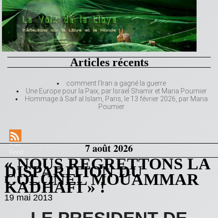
Articles récents
comment l’Iran a gagné la guerre
Une Europe pour la Paix, par Israël Shamir et Maria Poumier
Hommage à Saif al Islam, Paris, le 13 février 2026, par Maria
Poumier
RSS
7 août 2026
Feed
« NOUS REGRETTONS LA
DISPARITION DU
COLONEL MOUAMMAR
KADHAFI » !
19 mai 2013