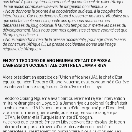
pas hésité à piller systématiquement et qui continuent de piller l’Afrique.
Je n’ai aucun complexe vis-à-vis de dirigeants occidentaux. »
« Nous donnons la priorité à la coopération sud-sud, à la coopération
interafricaine. Car nous devons d’abord resserrer nos liens. N’oubliez pas
que cela fait seulement cinquante ans que nous nous sommes
débarrassés du joug colonial. Il faut du temps pour mettre les bases du
développement. Mais nous sommes optimistes et notre volonté est que
l’Afrique grandisse. »
« Nous n’attendons rien de la presse occidentale, pour agir dans le sens
de construire l’Afrique (…) La presse occidentale donne une image
négative de l’Afrique. »
EN 2011 TEODORO OBIANG NGUEMA S’ETAIT OPPOSE A
L’AGRESSION OCCIDENTALE CONTRE LA JAMAHIRIYA
Alors président en exercice de l’Union africaine (UA), le chef d’Etat
équato-guinéen Teodoro Obiang Nguema, avait condamné à Genève
les interventions étrangères en Côte d’Ivoire et en Libye.
Teodoro Obiang Nguema avait particulièrement rejeté l’intervention
militaire étrangère en Libye, où la Jamahiriya du colonel Kadhafi était
la cible depuis le 15 février d’un coup d’état organisé par l’Occident,
vite transformé en guerre civile, puis en agression étrangère par
l’OTAN, le Qatar et la Turquie islamiste d’Erdogan.
« Je crois que les problèmes en Libye doivent être résolus de façon
interne et non pas au travers d’une intervention qui peut être
apparentée à une intervention humanitaire. Nous l’avons vécu en