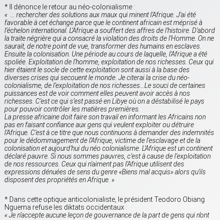
* Il dénonce le retour au néo-colonialisme :
« … rechercher des solutions aux maux qui minent l’Afrique. J’ai été
favorable à cet échange parce que le continent africain est méprisé à
l’échelon international. L’Afrique a souffert des affres de l’histoire. D’abord
la traite négrière qui a consacré la violation des droits de l’Homme. On ne
saurait, de notre point de vue, transformer des humains en esclaves.
Ensuite la colonisation. Une période au cours de laquelle, l’Afrique a été
spoliée. Exploitation de l’homme, exploitation de nos richesses. Ceux qui
hier étaient le socle de cette exploitation sont aussi à la base des
diverses crises qui secouent le monde. Je citerai la crise du néo-
colonialisme, de l’exploitation de nos richesses…Le souci de certaines
puissances est de voir comment elles peuvent avoir accès à nos
richesses. C’est ce qui s’est passé en Libye où on a déstabilisé le pays
pour pouvoir contrôler les matières premières.
La presse africaine doit faire son travail en informant les Africains non
pas en faisant confiance aux gens qui veulent exploiter ou détruire
l’Afrique. C’est à ce titre que nous continuons à demander des indemnités
pour le dédommagement de l’Afrique, victime de l’esclavage et de la
colonisation et aujourd’hui du néo colonialisme. L’Afrique est un continent
déclaré pauvre. Si nous sommes pauvres, c’est à cause de l’exploitation
de nos ressources. Ceux qui n’aiment pas l’Afrique utilisent des
expressions dénuées de sens du genre «Biens mal acquis» alors qu’ils
disposent des propriétés en Afrique. »
* Dans cette optique anticolonialiste, le président Teodoro Obiang
Nguema refuse les diktats occidentaux :
« Je n’accepte aucune leçon de gouvernance de la part de gens qui n’ont