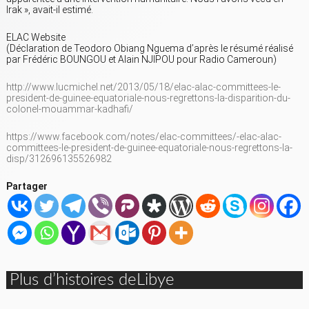
Irak », avait-il estimé.
ELAC Website
(Déclaration de Teodoro Obiang Nguema d’après le résumé réalisé
par Frédéric BOUNGOU et Alain NJIPOU pour Radio Cameroun)
http://www.lucmichel.net/2013/05/18/elac-alac-committees-le-
president-de-guinee-equatoriale-nous-regrettons-la-disparition-du-
colonel-mouammar-kadhafi/
https://www.facebook.com/notes/elac-committees/-elac-alac-
committees-le-president-de-guinee-equatoriale-nous-regrettons-la-
disp/312696135526982
Partager
Plus d’histoires deLibye