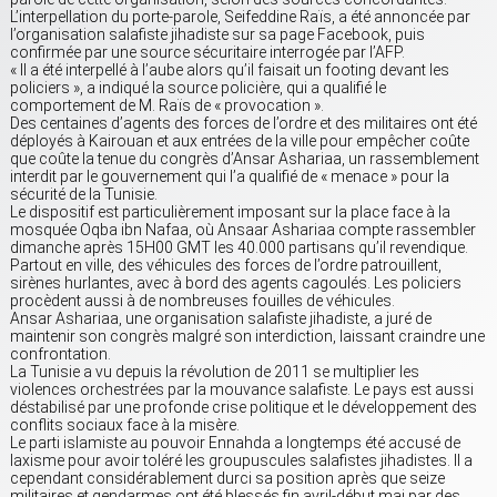
L’interpellation du porte-parole, Seifeddine Raïs, a été annoncée par
l’organisation salafiste jihadiste sur sa page Facebook, puis
confirmée par une source sécuritaire interrogée par l’AFP.
« Il a été interpellé à l’aube alors qu’il faisait un footing devant les
policiers », a indiqué la source policière, qui a qualifié le
comportement de M. Raïs de « provocation ».
Des centaines d’agents des forces de l’ordre et des militaires ont été
déployés à Kairouan et aux entrées de la ville pour empêcher coûte
que coûte la tenue du congrès d’Ansar Ashariaa, un rassemblement
interdit par le gouvernement qui l’a qualifié de « menace » pour la
sécurité de la Tunisie.
Le dispositif est particulièrement imposant sur la place face à la
mosquée Oqba ibn Nafaa, où Ansaar Ashariaa compte rassembler
dimanche après 15H00 GMT les 40.000 partisans qu’il revendique.
Partout en ville, des véhicules des forces de l’ordre patrouillent,
sirènes hurlantes, avec à bord des agents cagoulés. Les policiers
procèdent aussi à de nombreuses fouilles de véhicules.
Ansar Ashariaa, une organisation salafiste jihadiste, a juré de
maintenir son congrès malgré son interdiction, laissant craindre une
confrontation.
La Tunisie a vu depuis la révolution de 2011 se multiplier les
violences orchestrées par la mouvance salafiste. Le pays est aussi
déstabilisé par une profonde crise politique et le développement des
conflits sociaux face à la misère.
Le parti islamiste au pouvoir Ennahda a longtemps été accusé de
laxisme pour avoir toléré les groupuscules salafistes jihadistes. Il a
cependant considérablement durci sa position après que seize
militaires et gendarmes ont été blessés fin avril-début mai par des