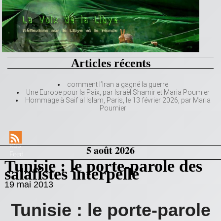
Articles récents
comment l’Iran a gagné la guerre
Une Europe pour la Paix, par Israël Shamir et Maria Poumier
Hommage à Saif al Islam, Paris, le 13 février 2026, par Maria
Poumier
RSS
5 août 2026
Feed
Tunisie : le porte-parole des
salafistes interpellé
19 mai 2013
Tunisie : le porte-parole