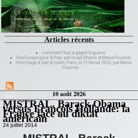
Articles récents
comment l’Iran a gagné la guerre
Une Europe pour la Paix, par Israël Shamir et Maria Poumier
Hommage à Saif al Islam, Paris, le 13 février 2026, par Maria
Poumier
RSS
10 août 2026
Feed
MISTRAL. Barack Obama
versus François Hollande: la
France face au diktat
américain
24 juillet 2014