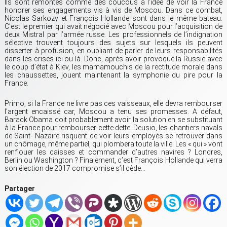
Ils sont remontés comme des coucous à l’idée de voir la France
honorer ses engagements vis à vis de Moscou. Dans ce combat,
Nicolas Sarkozy et François Hollande sont dans le même bateau.
C’est le premier qui avait négocié avec Moscou pour l’acquisition de
deux Mistral par l’armée russe. Les professionnels de l’indignation
sélective trouvent toujours des sujets sur lesquels ils peuvent
disserter à profusion, en oubliant de parler de leurs responsabilités
dans les crises ici ou là. Donc, après avoir provoqué la Russie avec
le coup d’état à Kiev, les mamamouchis de la rectitude morale dans
les chaussettes, jouent maintenant la symphonie du pire pour la
France.
Primo, si la France ne livre pas ces vaisseaux, elle devra rembourser
l’argent encaissé car, Moscou a tenu ses promesses. A défaut,
Barack Obama doit probablement avoir la solution en se substituant
à la France pour rembourser cette dette. Deusio, les chantiers navals
de Saint- Nazaire risquent de voir leurs employés se retrouver dans
un chômage, même partiel, qui plombera toute la ville. Les « qui » vont
renflouer les caisses et commander d’autres navires ? Londres,
Berlin ou Washington ? Finalement, c’est François Hollande qui verra
son élection de 2017 compromise s’il cède…
Partager