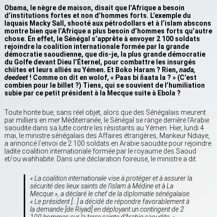
Obama, le nègre de maison, disait que l’Afrique a besoin
d’institutions fortes et non d’hommes forts. L’exemple du
laquais Macky Sall, shooté aux pétrodollars et à l’islam abscons
montre bien que l’Afrique a plus besoin d’hommes forts qu’autre
chose. En effet, le Sénégal s’apprête à envoyer 2 100 soldats
rejoindre la coalition internationale formée par la grande
démocratie saoudienne, que dis-je, la plus grande démocratie
du Golfe devant Dieu l’Éternel, pour combattre les insurgés
chiites et leurs alliés au Yémen. Et Boko Haram ? Rien,
nada,
deedeet
! Comme on dit en wolof, « P
aas bi ñaata la ? » (C’est
combien pour le billet ?) Tiens, qui se souvient de l’humiliation
subie par ce petit président à la Mecque suite à Ebola ?
Toute honte bue, sans réel objet, alors que des Sénégalais meurent
par milliers en mer Méditerranée, le Sénégal se range derrière l’Arabie
saoudite dans sa lutte contre les résistants au Yémen. Hier, lundi 4
mai, le ministre sénégalais des Affaires étrangères, Mankeur Ndiaye,
a annoncé l’envoi de 2 100 soldats en Arabie saoudite pour rejoindre
ladite coalition internationale formée par le royaume des Saoud
et/ou wahhabite. Dans une déclaration foireuse, le ministre a dit:
« La coalition internationale vise à protéger et à assurer la
sécurité des lieux saints de l’islam à Médine et à La
Mecque », a déclaré le chef de la diplomatie sénégalaise.
« Le président […] a décidé de répondre favorablement à
la demande [de Riyad] en déployant un contingent de 2
100 hommes sur la terre sainte d’Arabie saoudite. »