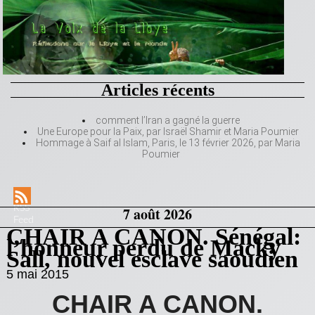
Articles récents
comment l’Iran a gagné la guerre
Une Europe pour la Paix, par Israël Shamir et Maria Poumier
Hommage à Saif al Islam, Paris, le 13 février 2026, par Maria
Poumier
RSS
7 août 2026
Feed
CHAIR A CANON. Sénégal:
l’honneur perdu de Macky
Sall, nouvel esclave saoudien
5 mai 2015
CHAIR A CANON.