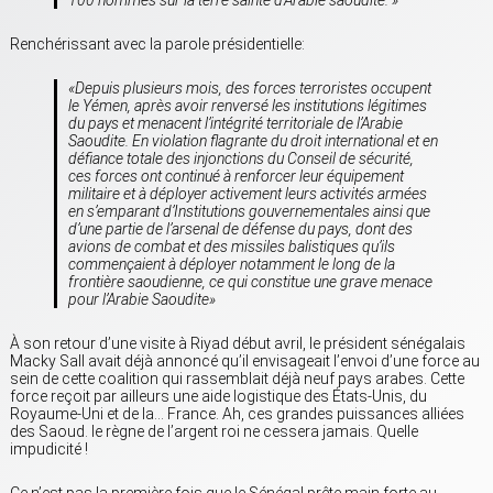
Renchérissant avec la parole présidentielle:
«Depuis plusieurs mois, des forces terroristes occupent
le Yémen, après avoir renversé les institutions légitimes
du pays et menacent l’intégrité territoriale de l’Arabie
Saoudite. En violation flagrante du droit international et en
défiance totale des injonctions du Conseil de sécurité,
ces forces ont continué à renforcer leur équipement
militaire et à déployer activement leurs activités armées
en s’emparant d’Institutions gouvernementales ainsi que
d’une partie de l’arsenal de défense du pays, dont des
avions de combat et des missiles balistiques qu’ils
commençaient à déployer notamment le long de la
frontière saoudienne, ce qui constitue une grave menace
pour l’Arabie Saoudite»
À son retour d’une visite à Riyad début avril, le président sénégalais
Macky Sall avait déjà annoncé qu’il envisageait l’envoi d’une force au
sein de cette coalition qui rassemblait déjà neuf pays arabes. Cette
force reçoit par ailleurs une aide logistique des États-Unis, du
Royaume-Uni et de la… France. Ah, ces grandes puissances alliées
des Saoud. le règne de l’argent roi ne cessera jamais. Quelle
impudicité !
Ce n’est pas la première fois que le Sénégal prête main forte au