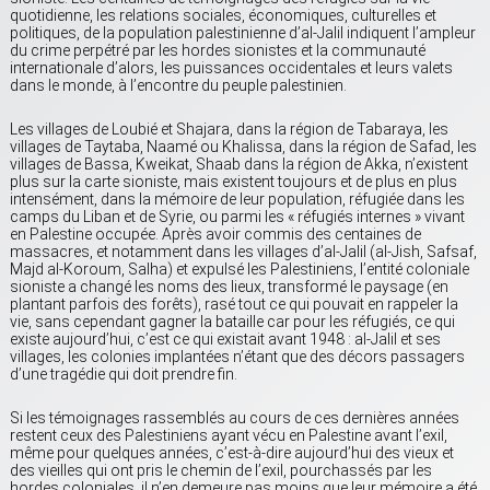
quotidienne, les relations sociales, économiques, culturelles et
politiques, de la population palestinienne d’al-Jalil indiquent l’ampleur
du crime perpétré par les hordes sionistes et la communauté
internationale d’alors, les puissances occidentales et leurs valets
dans le monde, à l’encontre du peuple palestinien.
Les villages de Loubié et Shajara, dans la région de Tabaraya, les
villages de Taytaba, Naamé ou Khalissa, dans la région de Safad, les
villages de Bassa, Kweikat, Shaab dans la région de Akka, n’existent
plus sur la carte sioniste, mais existent toujours et de plus en plus
intensément, dans la mémoire de leur population, réfugiée dans les
camps du Liban et de Syrie, ou parmi les « réfugiés internes » vivant
en Palestine occupée. Après avoir commis des centaines de
massacres, et notamment dans les villages d’al-Jalil (al-Jish, Safsaf,
Majd al-Koroum, Salha) et expulsé les Palestiniens, l’entité coloniale
sioniste a changé les noms des lieux, transformé le paysage (en
plantant parfois des forêts), rasé tout ce qui pouvait en rappeler la
vie, sans cependant gagner la bataille car pour les réfugiés, ce qui
existe aujourd’hui, c’est ce qui existait avant 1948 : al-Jalil et ses
villages, les colonies implantées n’étant que des décors passagers
d’une tragédie qui doit prendre fin.
Si les témoignages rassemblés au cours de ces dernières années
restent ceux des Palestiniens ayant vécu en Palestine avant l’exil,
même pour quelques années, c’est-à-dire aujourd’hui des vieux et
des vieilles qui ont pris le chemin de l’exil, pourchassés par les
hordes coloniales, il n’en demeure pas moins que leur mémoire a été