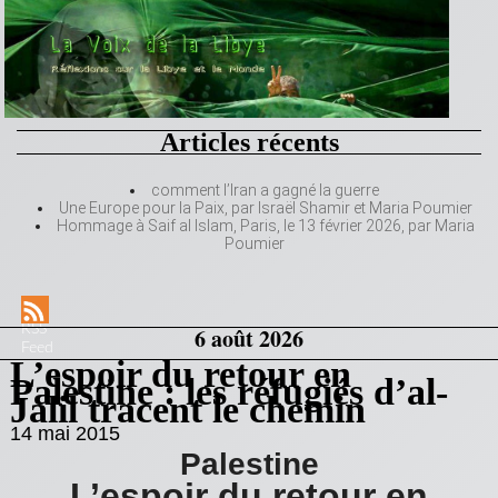
Articles récents
comment l’Iran a gagné la guerre
Une Europe pour la Paix, par Israël Shamir et Maria Poumier
Hommage à Saif al Islam, Paris, le 13 février 2026, par Maria
Poumier
RSS
6 août 2026
Feed
L’espoir du retour en
Palestine : les réfugiés d’al-
Jalil tracent le chemin
14 mai 2015
Palestine
L’espoir du retour en