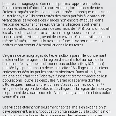
D’autres témoignages récemment publiés rapportent que les
Palestiniens ont d’abord fui leurs villages, lorsque ces derniers
étaient attaqués par les sionistes et l’armée britannique, mais sans
quitter le pays, où ils sont restés des mois parfois à le parcourir,
vivant dans les vergers des villages non encore attaqués, dans
l’espoir de retourner chez eux. Certains villageois sont même
retournés chez eux, au cours de ces mois de 1948, où ils ont cueilli
les olives et les autres fruits, bravant les groupes sionistes qui
encerclaient les villages, avant de les envahir. Certains villageois ont
même été tués, parce qu’ils avaient refusé de se soumettre aux
ordres et ont continué à travailler dans leurs terres.
Ce genre de témoignages doit être multiplié par mille, concernant
seulement les réfugiés de la région d’al-Jalil, situé au nord de la
Palestine. L’encyclopédie « Pour ne pas oublier » (Kay lâ Nansa)
publiée il y a presque deux décennies cite 416 villages palestiniens
entièrement détruits par les hordes sionistes. Dans al-Jalil, les
régions de Safad et de Tabaraya furent entièrement vidées de leur
populations : outre les deux villes, Safad et Tabaraya dont les
pittoresques maisons furent prises d’assaut par les colons, 77
villages de la région de Safad et 25 villages de la région de Tabaraya
disparurent de la carte sioniste. A leur place, s’installèrent des colons
venus d’ailleurs.
Ces villages étaient non seulement habités, mais en expansion et
développement, avant l’occupation britannique puis la colonisation
sioniste. Les centaines de témoignages des réfugiés sur la vie