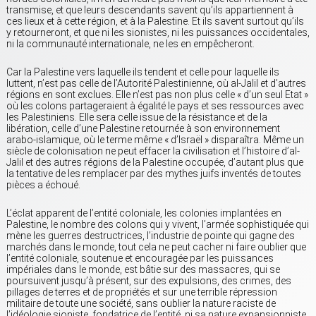
transmise, et que leurs descendants savent qu’ils appartiennent à
ces lieux et à cette région, et à la Palestine. Et ils savent surtout qu’ils
y retourneront, et que ni les sionistes, ni les puissances occidentales,
ni la communauté internationale, ne les en empêcheront.
Car la Palestine vers laquelle ils tendent et celle pour laquelle ils
luttent, n’est pas celle de l’Autorité Palestinienne, où al-Jalil et d’autres
régions en sont exclues. Elle n’est pas non plus celle « d’un seul Etat »
où les colons partageraient à égalité le pays et ses ressources avec
les Palestiniens. Elle sera celle issue de la résistance et de la
libération, celle d’une Palestine retournée à son environnement
arabo-islamique, où le terme même « d’Israël » disparaîtra. Même un
siècle de colonisation ne peut effacer la civilisation et l’histoire d’al-
Jalil et des autres régions de la Palestine occupée, d’autant plus que
la tentative de les remplacer par des mythes juifs inventés de toutes
pièces a échoué.
L’éclat apparent de l’entité coloniale, les colonies implantées en
Palestine, le nombre des colons qui y vivent, l’armée sophistiquée qui
mène les guerres destructrices, l’industrie de pointe qui gagne des
marchés dans le monde, tout cela ne peut cacher ni faire oublier que
l’entité coloniale, soutenue et encouragée par les puissances
impériales dans le monde, est bâtie sur des massacres, qui se
poursuivent jusqu’à présent, sur des expulsions, des crimes, des
pillages de terres et de propriétés et sur une terrible répression
militaire de toute une société, sans oublier la nature raciste de
l’idéologie sioniste, fondatrice de l’entité, ni sa nature expansionniste