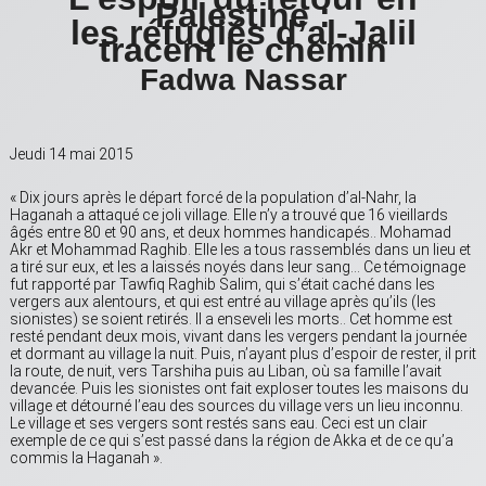
Palestine :
les réfugiés d’al-Jalil
tracent le chemin
Fadwa Nassar
Jeudi 14 mai 2015
« Dix jours après le départ forcé de la population d’al-Nahr, la
Haganah a attaqué ce joli village. Elle n’y a trouvé que 16 vieillards
âgés entre 80 et 90 ans, et deux hommes handicapés.. Mohamad
Akr et Mohammad Raghib. Elle les a tous rassemblés dans un lieu et
a tiré sur eux, et les a laissés noyés dans leur sang… Ce témoignage
fut rapporté par Tawfiq Raghib Salim, qui s’était caché dans les
vergers aux alentours, et qui est entré au village après qu’ils (les
sionistes) se soient retirés. Il a enseveli les morts.. Cet homme est
resté pendant deux mois, vivant dans les vergers pendant la journée
et dormant au village la nuit. Puis, n’ayant plus d’espoir de rester, il prit
la route, de nuit, vers Tarshiha puis au Liban, où sa famille l’avait
devancée. Puis les sionistes ont fait exploser toutes les maisons du
village et détourné l’eau des sources du village vers un lieu inconnu.
Le village et ses vergers sont restés sans eau. Ceci est un clair
exemple de ce qui s’est passé dans la région de Akka et de ce qu’a
commis la Haganah ».