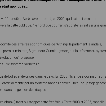
ée était appliquée…
ivité financière. Après avoir montré, en 2009, qu’il existait bien une
 vers la dette publique, l’île nordique pourrait s’apprêter à réaliser une gr
u comité des affaires économiques de l’Althingi, le parlement islandais,
 au premier ministre, Sigmundur Gunnlaugsson, sur la réforme du systè
révolution qu’il propose.
le sur le système monétaire
que de bulles et de crises dans le pays. En 2009, l’Islande a connu une cri
n du crédit alimenté par un système bancaire devenu beaucoup trop génér
nt dans sa gestion des risques.
Sedlabanki) n’ont pu stopper cette frénésie. « Entre 2003 et 2006, rappelle