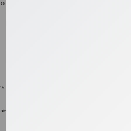
ase
ne
omie