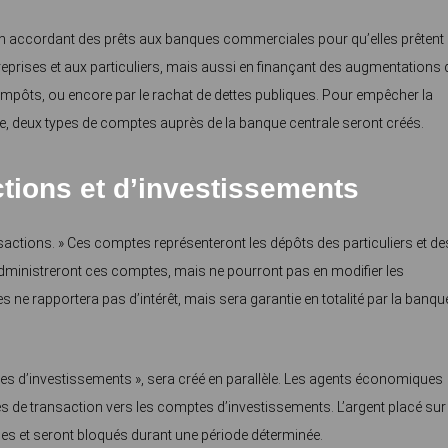
en accordant des prêts aux banques commerciales pour qu’elles prêtent
prises et aux particuliers, mais aussi en finançant des augmentations 
pôts, ou encore par le rachat de dettes publiques. Pour empêcher la
e, deux types de comptes auprès de la banque centrale seront créés.
tions et d’investissements
actions. » Ces comptes représenteront les dépôts des particuliers et de
ministreront ces comptes, mais ne pourront pas en modifier les
ne rapportera pas d’intérêt, mais sera garantie en totalité par la banqu
s d’investissements », sera créé en parallèle. Les agents économiques
 de transaction vers les comptes d’investissements. L’argent placé sur
es et seront bloqués durant une période déterminée.