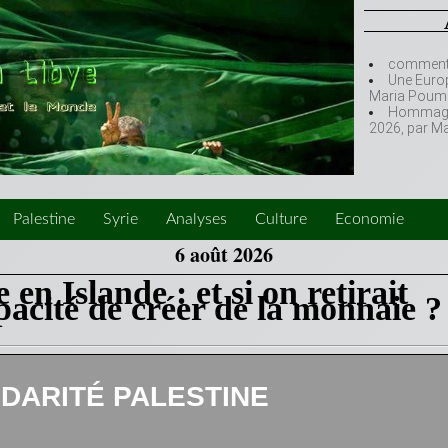
comment l
Une Europ
Maria Poumi
Hommage à
2026, par M
Palestine
Syrie
Analyses
Culture
Economie
6 août 2026
 en Islande : et si on retirait
acité de créer de la monnaie ?
IDARITÉ PALESTINE