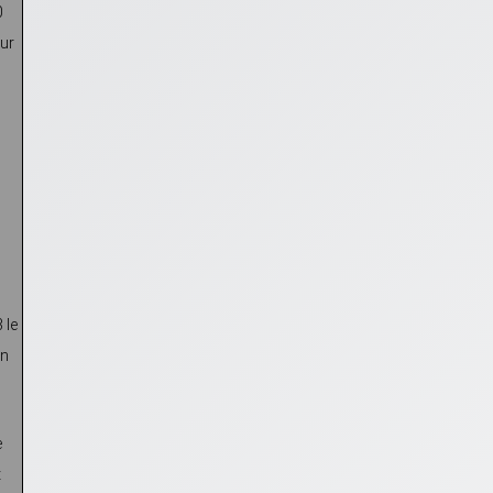
0
our
 le
un
e
t