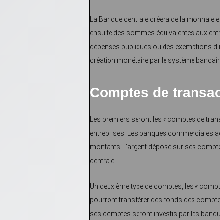
La Banque centrale créera de la monnaie 
ensuite des sommes équivalentes aux entre
dépenses publiques ou des exemptions d’im
création monétaire par le système bancair
Comptes de transac
Les premiers seront les « comptes de trans
entreprises. Les banques commerciales ad
montants. L’argent déposé sur ses comptes 
centrale.
Un deuxième type de comptes, les « compte
pourront transférer des fonds des comptes
ses comptes seront investis par les banqu