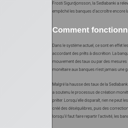
Frosti Sigurdjonsson, la Sedlabanki a relev
empêché les banques d’accroître encore l
Comment fonctionne
Dans le système actuel, ce sont en effet l
accordant des prêts à discrétion. La banqu
mouvement des taux ou par des mesures non
monétaire aux banques n’est jamais une ga
Malgré la hausse des taux de la Sedlabanki
a soutenu le processus de création monéta
prêter. Lorsqu’elle disparaît, rien ne peut 
créé des déséquilibres, puis des correctio
lorsqu’il faut faire repartir l’activité, les 