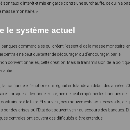
é son taux d’intérêt et mis en garde contre une surchauffe, ce qui n’a pa
a masse monétaire. »
 le système actuel
es banques commerciales qui créent l’essentiel de la masse monétaire, e
e centrale ne peut que tenter de décourager ou d’encourager, par le
 conventionnelles, cette création. Mais la transmission de la politiqu
rantie.
, la confiance et l’euphorie qui régnait en Islande au début des années 2
ire. Lorsque la demande existe, rien ne peut empêcher les banques de
les contraindre à le faire. Et souvent, ces mouvements sont excessifs, ce q
ns par des crises où l’Etat doit souvent venir au secours des banques. Et
banques centrales ont souvent des difficultés à être entendue.