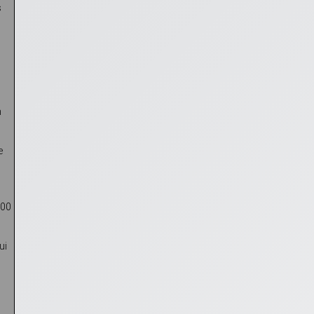
s
n
e
000
ui