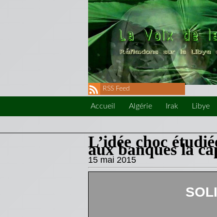
RSS Feed
Accueil
Algérie
Irak
Libye
L’idée choc étudiée
aux banques la cap
15 mai 2015
SOL