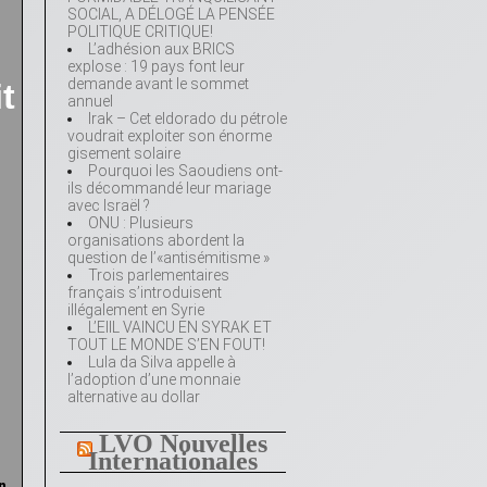
SOCIAL, A DÉLOGÉ LA PENSÉE
POLITIQUE CRITIQUE!
L’adhésion aux BRICS
explose : 19 pays font leur
demande avant le sommet
t
annuel
Irak – Cet eldorado du pétrole
voudrait exploiter son énorme
gisement solaire
Pourquoi les Saoudiens ont-
ils décommandé leur mariage
avec Israël ?
ONU : Plusieurs
organisations abordent la
question de l’«antisémitisme »
Trois parlementaires
français s’introduisent
illégalement en Syrie
L’EIIL VAINCU EN SYRAK ET
TOUT LE MONDE S’EN FOUT!
Lula da Silva appelle à
l’adoption d’une monnaie
alternative au dollar
LVO Nouvelles
Internationales
n