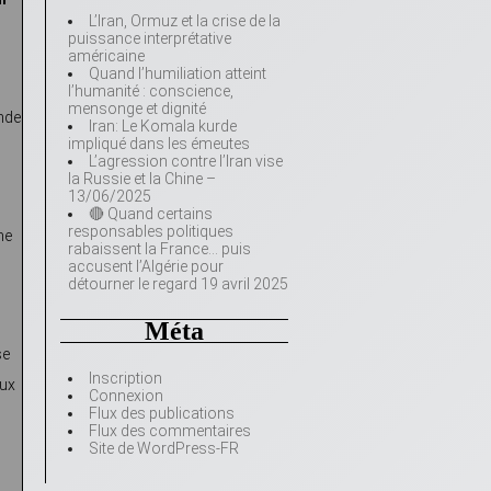
L’Iran, Ormuz et la crise de la
puissance interprétative
américaine
Quand l’humiliation atteint
l’humanité : conscience,
mensonge et dignité
ande
Iran: Le Komala kurde
impliqué dans les émeutes
L’agression contre l’Iran vise
la Russie et la Chine –
13/06/2025
🔴 Quand certains
responsables politiques
me
rabaissent la France… puis
accusent l’Algérie pour
détourner le regard 19 avril 2025
Méta
se
Inscription
eux
Connexion
Flux des publications
Flux des commentaires
Site de WordPress-FR