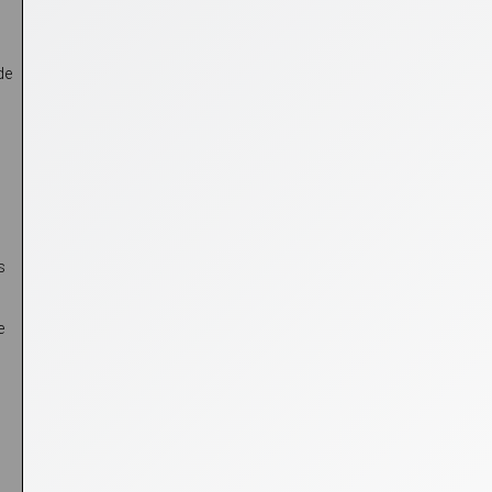
de
s
e