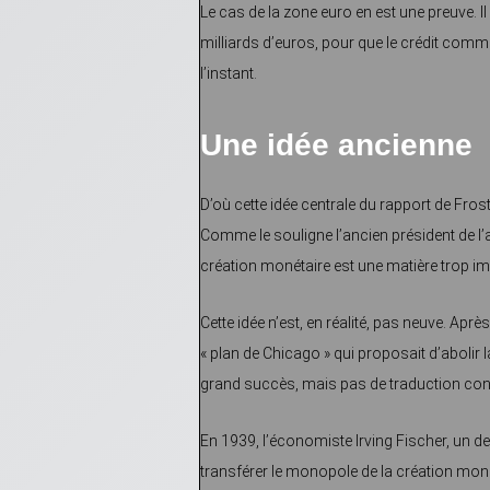
Le cas de la zone euro en est une preuve. 
milliards d’euros, pour que le crédit comm
l’instant.
Une idée ancienne
D’où cette idée centrale du rapport de Fro
Comme le souligne l’ancien président de l’au
création monétaire est une matière trop im
Cette idée n’est, en réalité, pas neuve. Ap
« plan de Chicago » qui proposait d’abolir 
grand succès, mais pas de traduction conc
En 1939, l’économiste Irving Fischer, un d
transférer le monopole de la création moné