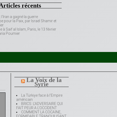
Articles récents
’Iran a gagné la guerre
e pour la Paix, par Israël Shamir et
er
 Saif al Islam, Paris, le 13 février
aria Poumier
La Voix de la
Syrie
La Türkiye face à l’Empire
américain
BRICS: L’ADVERSAIRE QUI
FAIT PEUR A L’OCCIDENT
COMMENT LA COCAÏNE,
FORMIDABLE TRANQUILISANT