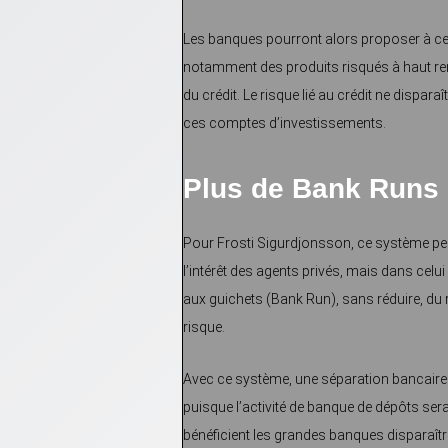
Les banques pourront alors proposer à ceux
notamment des produits risqués à haut rend
du crédit. Le risque lié au crédit ne disparaî
ces comptes d’investissements.
Plus de Bank Runs
Pour Frosti Sigurdjonsson, ce système per
l’intérêt des agents privés, mais dans celui
aux guichets (Bank Run), sans réduire, du r
risque.
Avec ce système, une séparation bancaire 
puisque l’activité de banque de dépôts sera 
bénéficient les grandes banques disparaîtr