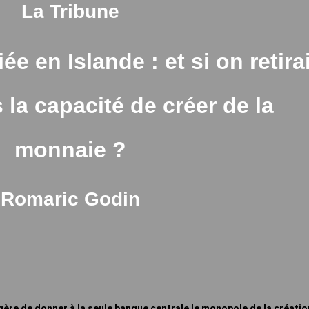
La Tribune
ée en Islande : et si on retirai
la capacité de créer de la
monnaie ?
Romaric Godin
ère de donner à la seule banque centrale le monopole de la créatio