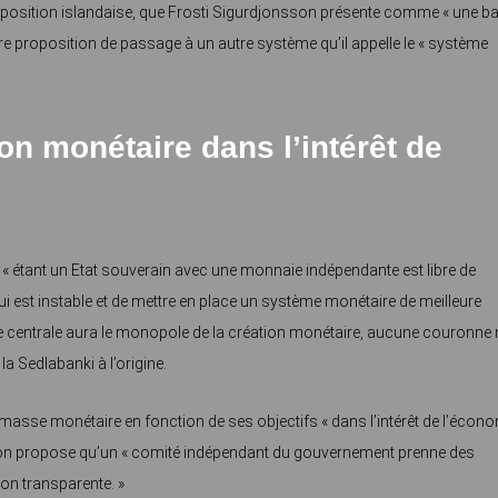
proposition islandaise, que Frosti Sigurdjonsson présente comme « une b
ère proposition de passage à un autre système qu’il appelle le « système
ion monétaire dans l’intérêt de
nde « étant un Etat souverain avec une monnaie indépendante est libre de
 est instable et de mettre en place un système monétaire de meilleure
ue centrale aura le monopole de la création monétaire, aucune couronne 
 la Sedlabanki à l’origine.
 masse monétaire en fonction de ses objectifs « dans l’intérêt de l’écon
nsson propose qu’un « comité indépendant du gouvernement prenne des
çon transparente. »