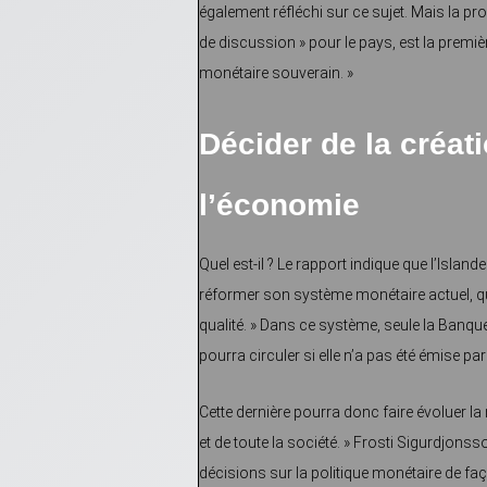
également réfléchi sur ce sujet. Mais la 
de discussion » pour le pays, est la premi
monétaire souverain. »
Décider de la créat
l’économie
Quel est-il ? Le rapport indique que l’Isla
réformer son système monétaire actuel, qui
qualité. » Dans ce système, seule la Banq
pourra circuler si elle n’a pas été émise par
Cette dernière pourra donc faire évoluer la
et de toute la société. » Frosti Sigurdjo
décisions sur la politique monétaire de fa