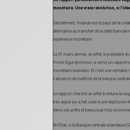
monétaire. Une vraie révolution, si l’id
Décidément, l’Islande est le pays de la créat
alternative au transfert de la dette bancaire
expérience monétaire.
Le 31 mars dernier, en effet, le président d
Frosti Sigurdjonsson, a remis un rapport
monétaire islandais. Et c’est une véritable 
L’absence de maîtrise de la banque centra
Le rapport cherche en effet à réduire le ris
très aiguë qui a fait suite à une explosio
dans ses prêts et beaucoup trop inconscie
Ni l’Etat, ni la Banque centrale islandaise (