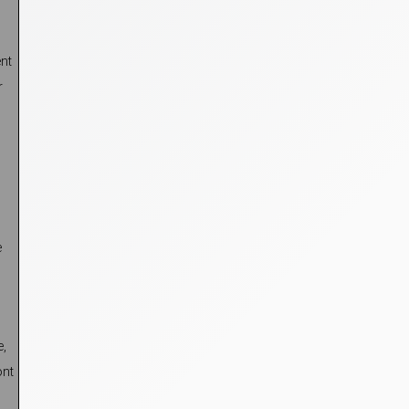
ent
r
e
e,
ont