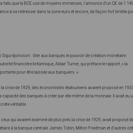
Il a fallu que la BCE use de moyens immenses, l’annonce d’un QE de 1.14
ence à se redresser dans la zone euro et encore, de façon fort limitée p
sti Sigurdjonsson : ôter aux banques le pouvoir de création monétaire.
torité financière britannique, Aldair Turner, qui préface le rapport, « la
portante pour être laissée aux banquiers. »
rès la crise de 1929, des économistes étatsuniens avaient proposé en 1933
la capacité des banques à créer par elle-même de la monnaie. Il avait eu 
rète véritable.
e ceux qui avaient examiné de plus près la crise de 1929, avait proposé d
taire à la banque centrale. James Tobin, Milton Friedman et d’autres on