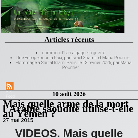
Articles récents
comment l’Iran a gagné la guerre
Une Europe pour la Paix, par Israël Shamir et Maria Poumier
Hommage à Saif al Islam, Paris, le 13 février 2026, par Maria
Poumier
RSS
10 août 2026
Feed
Mais quelle arme de la mort
l’Arabie saoudite utilise-t-elle
au Yémen ?
27 mai 2015
VIDEOS. Mais quelle