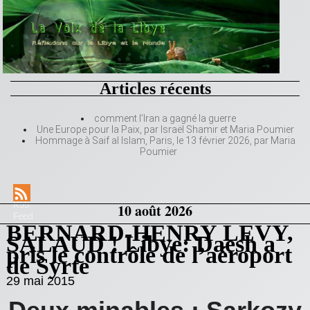
Articles récents
comment l’Iran a gagné la guerre
Une Europe pour la Paix, par Israël Shamir et Maria Poumier
Hommage à Saif al Islam, Paris, le 13 février 2026, par Maria
Poumier
RSS
10 août 2026
Feed
BERNARD-HENRY LEVY,
SALAUD ! Libye: Daesh a
pris le contrôle de l’aéroport
de Syrte
29 mai 2015