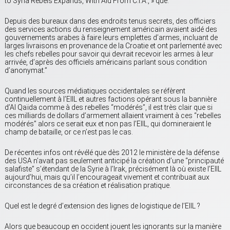
to Syria Rebels Expands, With Aid From C.I.A., » que:
Depuis des bureaux dans des endroits tenus secrets, des officiers
des services actions du renseignement américain avaient aidé des
gouvernements arabes à faire leurs emplettes d’armes, incluant de
larges livraisons en provenance de la Croatie et ont parlementé avec
les chefs rebelles pour savoir qui devrait recevoir les armes à leur
arrivée, d’après des officiels américains parlant sous condition
d’anonymat.”
Quand les sources médiatiques occidentales se réfèrent
continuellement à l’EIIL et autres factions opérant sous la bannière
d’Al Qaïda comme à des rebelles “modérés”, il est très clair que si
ces milliards de dollars d’armement allaient vraiment à ces “rebelles
modérés” alors ce serait eux et non pas l’EIIL, qui domineraient le
champ de bataille, or ce n’est pas le cas.
De récentes infos ont révélé que dès 2012 le ministère de la défense
des USA n’avait pas seulement anticipé la création d’une “principauté
salafiste” s’étendant de la Syrie à l’Irak, précisément là où existe l’EIIL
aujourd’hui, mais qu’il l’encourageait vivement et contribuait aux
circonstances de sa création et réalisation pratique.
Quel est le degré d’extension des lignes de logistique de l’EIIL ?
Alors que beaucoup en occident jouent les ignorants sur la manière