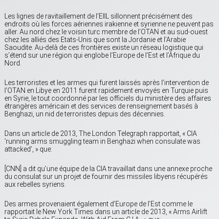
Les lignes de ravitaillement de l’EIIL sillonnent précisément des
endroits où les forces aériennes irakienne et syrienne ne peuvent pas
aller. Au nord chez le voisin turc membre de l’OTAN et au sud-ouest
chez les alliés des Etats-Unis que sont la Jordanie et l’Arabie
Saoudite. Au-delà de ces frontières existe un réseau logistique qui
s’étend sur une région qui englobe l’Europe de l’Est et l’Afrique du
Nord.
Les terroristes et les armes qui furent laissés après l’intervention de
l’OTAN en Libye en 2011 furent rapidement envoyés en Turquie puis
en Syrie, le tout coordonné par les officiels du ministère des affaires
étrangères américain et des services de renseignement basés à
Benghazi, un nid de terroristes depuis des décennies.
Dans un article de 2013, The London Telegraph rapportait, « CIA
‘running arms smuggling team in Benghazi when consulate was
attacked’, » que:
[CNN] a dit qu’une équipe de la CIA travaillait dans une annexe proche
du consulat sur un projet de fournir des missiles libyens récupérés
aux rebelles syriens.
Des armes provenaient également d’Europe de l’Est comme le
rapportait le New York Times dans un article de 2013, « Arms Airlift