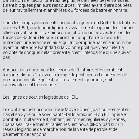
d’invasion de l’URSS. Une fois de plus, les armées de l’envahisseur
furent bloquées par leurs ressources limitées avant d’être coupées
de leur ravitaillement et annihilées ou forcées de battre en retraite.
Dans les temps plus récents, pendant la guerre du Golfe du début des
années 1990, une longue ligne de ravitaillement trop loin des troupes
alliées envahissant l’Irak ainsi qu’un choc anticipé avec le gros des
forces de Saddam Hussein mirent un coup d’arrêt à ce qui fut
autrement une avance éclair et qui fut comprise par erreur comme
ayant pu atteindre Baghdad si la volonté politique y avait été. La
volonté de conquérir était présente, c’est l’intendance qui ne suivait
pas…
Aussi claires que soient les leçons de l’histoire, elles semblent
toujours disparaître avec la troupe de politiciens et d’agences de
presse occidentale qui est soit totalement ignorante, soit
incroyablement trompeuse.
Les lignes de soutien logistique de l’EIIL
Le conflit actuel qui consume le Moyen-Orient, particulièrement en
Irak et en Syrie où le soi-disant “État Islamique” EI ou EIIL opère et
combat simultanément, battant, les forces régulières syriennes,
libanaises, irakiennes et iraniennes, est nous dit-on, bâti sur un
réseau logistique de marché noir de la vente de pétrole et de
paiements de rançons.