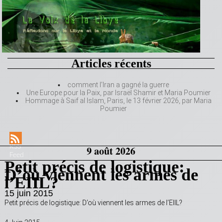
Articles récents
comment l’Iran a gagné la guerre
Une Europe pour la Paix, par Israël Shamir et Maria Poumier
Hommage à Saif al Islam, Paris, le 13 février 2026, par Maria
Poumier
RSS
9 août 2026
Feed
Petit précis de logistique:
D’où viennent les armes de
l’EIIL?
15 juin 2015
Petit précis de logistique: D’où viennent les armes de l’EIIL?