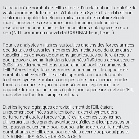
La capacité de combat de l’EIIL est celle d’un état-nation. Il contrôle de
vastes portions de territoires s’étalant de la Syrie à l’Irak et il est non
seulement capable de défendre militairement ce territoire étendu,
mais il possède les ressources pour l’occuper, incluant des
ressources pour administrer les populations subjuguées en son
sein (NdT: comme un nouvel état COLONIAL tiens, tiens…)
Pour les analystes militaires, surtout les anciens des forces armées
occidentales et aussi les membres des médias occidentaux qui se
rappellent les convois de camions gigantesques qui furent requis
pour pouvoir envahir l’Irak dans les années 1990 puis de nouveau en
2003, ils se demandent tous aujourd’hui où sont les camions de
l’EIIL ? Après tout, si les ressources pour maintenir la capacité de
combat exhibée par l’EIIL étaient disponibles au sein des seuls
territoires syriens et irakiens occupés, alors certainement que les
forces irakiennes et syriennes posséderaient également une
capacité de combat au moins égale sinon supérieure à celle de l’EIIL,
mais elles ne l’ont tout simplement pas.
Et si les lignes logistiques de ravitaillement de l’EIIL étaient
uniquement confinées sur le territoire irakien et syrien, alors
certainement que les forces régulières irakiennes et syriennes
utiliseraient un des grands avantages qu’elles ont leur possession,
leur puissance aérienne, pour couper la ligne de ravitaillement des
combattants de l’EIIL de sa source. Mais ceci ne se produit pas et….
IL Y A UNE TRES BONNE RAISON A CELA.