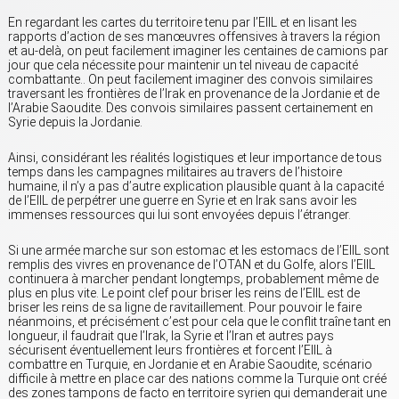
En regardant les cartes du territoire tenu par l’EIIL et en lisant les
rapports d’action de ses manœuvres offensives à travers la région
et au-delà, on peut facilement imaginer les centaines de camions par
jour que cela nécessite pour maintenir un tel niveau de capacité
combattante.. On peut facilement imaginer des convois similaires
traversant les frontières de l’Irak en provenance de la Jordanie et de
l’Arabie Saoudite. Des convois similaires passent certainement en
Syrie depuis la Jordanie.
Ainsi, considérant les réalités logistiques et leur importance de tous
temps dans les campagnes militaires au travers de l’histoire
humaine, il n’y a pas d’autre explication plausible quant à la capacité
de l’EIIL de perpétrer une guerre en Syrie et en Irak sans avoir les
immenses ressources qui lui sont envoyées depuis l’étranger.
Si une armée marche sur son estomac et les estomacs de l’EIIL sont
remplis des vivres en provenance de l’OTAN et du Golfe, alors l’EIIL
continuera à marcher pendant longtemps, probablement même de
plus en plus vite. Le point clef pour briser les reins de l’EIIL est de
briser les reins de sa ligne de ravitaillement. Pour pouvoir le faire
néanmoins, et précisément c’est pour cela que le conflit traîne tant en
longueur, il faudrait que l’Irak, la Syrie et l’Iran et autres pays
sécurisent éventuellement leurs frontières et forcent l’EIIL à
combattre en Turquie, en Jordanie et en Arabie Saoudite, scénario
difficile à mettre en place car des nations comme la Turquie ont créé
des zones tampons de facto en territoire syrien qui demanderait une