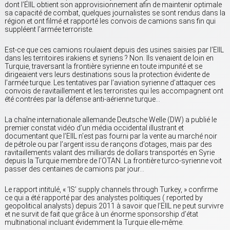
dont l’EIIL obtient son approvisionnement afin de maintenir optimale
sa capacité de combat, quelques journalistes se sont rendus dans la
région et ont filmé et rapporté les convois de camions sans fin qui
suppléent l’armée terroriste.
Est-ce que ces camions roulaient depuis des usines saisies par l’EIIL
dans les territoires irakiens et syriens ? Non. Ils venaient de loin en
Turquie, traversant la frontière syrienne en toute impunité et se
dirigeaient vers leurs destinations sous la protection évidente de
l’armée turque. Les tentatives par l’aviation syrienne d’attaquer ces
convois de ravitaillement et les terroristes qui les accompagnent ont
été contrées par la défense anti-aérienne turque…
La chaîne internationale allemande Deutsche Welle (DW) a publié le
premier constat vidéo d’un média occidental illustrant et
documentant que l’EIIL n’est pas fourni par la vente au marché noir
de pétrole ou par l’argent issu de rançons d’otages, mais par des
ravitaillements valant des milliards de dollars transportés en Syrie
depuis la Turquie membre de l’OTAN. La frontière turco-syrienne voit
passer des centaines de camions par jour…
Le rapport intitulé, « ‘IS’ supply channels through Turkey, » confirme
ce qui a été rapporté par des analystes politiques ( reported by
geopolitical analysts) depuis 2011 à savoir que l’EIIL ne peut survivre
et ne survit de fait que grâce à un énorme sponsorship d’état
multinational incluant évidemment la Turquie elle-même.