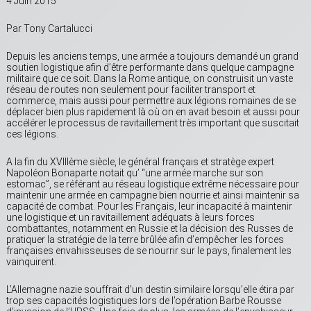
4 Juin 2015
Par Tony Cartalucci
Depuis les anciens temps, une armée a toujours demandé un grand
soutien logistique afin d’être performante dans quelque campagne
militaire que ce soit. Dans la Rome antique, on construisit un vaste
réseau de routes non seulement pour faciliter transport et
commerce, mais aussi pour permettre aux légions romaines de se
déplacer bien plus rapidement là où on en avait besoin et aussi pour
accélérer le processus de ravitaillement très important que suscitait
ces légions.
A la fin du XVIIIème siècle, le général français et stratège expert
Napoléon Bonaparte notait qu’ “une armée marche sur son
estomac”, se référant au réseau logistique extrême nécessaire pour
maintenir une armée en campagne bien nourrie et ainsi maintenir sa
capacité de combat. Pour les Français, leur incapacité à maintenir
une logistique et un ravitaillement adéquats à leurs forces
combattantes, notamment en Russie et la décision des Russes de
pratiquer la stratégie de la terre brûlée afin d’empêcher les forces
françaises envahisseuses de se nourrir sur le pays, finalement les
vainquirent.
L’Allemagne nazie souffrait d’un destin similaire lorsqu’elle étira par
trop ses capacités logistiques lors de l’opération Barbe Rousse