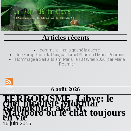
Articles récents
comment l’Iran a gagné la guerre
Une Europe pour la Paix, par Israël Shamir et Maria Poumier
Hommage à Saif al Islam, Paris, le 13 février 2026, par Maria
Poumier
RSS
6 août 2026
Feed
TERRORISME. Libye: le
chef jihadiste Mokhtar
Belmokhtar aka M.
Marlboro ou le chat toujours
en vie
16 juin 2015