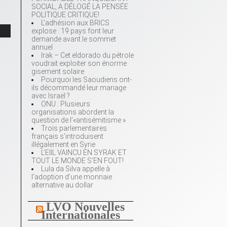
SOCIAL, A DÉLOGÉ LA PENSÉE
POLITIQUE CRITIQUE!
L’adhésion aux BRICS
explose : 19 pays font leur
demande avant le sommet
annuel
Irak – Cet eldorado du pétrole
voudrait exploiter son énorme
gisement solaire
Pourquoi les Saoudiens ont-
ils décommandé leur mariage
avec Israël ?
ONU : Plusieurs
organisations abordent la
question de l’«antisémitisme »
Trois parlementaires
français s’introduisent
illégalement en Syrie
L’EIIL VAINCU EN SYRAK ET
TOUT LE MONDE S’EN FOUT!
Lula da Silva appelle à
l’adoption d’une monnaie
alternative au dollar
LVO Nouvelles
Internationales