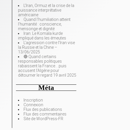
L’Iran, Ormuz et la crise de la
puissance interprétative
américaine
Quand l’humiliation atteint
l’humanité : conscience,
mensonge et dignité
Iran: Le Komala kurde
impliqué dans les émeutes
L’agression contre l’Iran vise
la Russie et la Chine –
13/06/2025
🔴 Quand certains
responsables politiques
rabaissent la France… puis
accusent l’Algérie pour
détourner le regard 19 avril 2025
Méta
Inscription
Connexion
Flux des publications
Flux des commentaires
Site de WordPress-FR