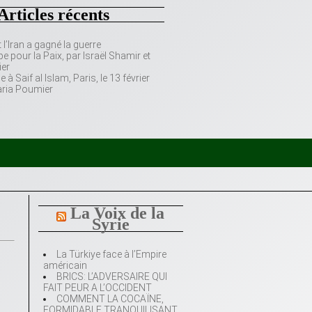
Articles récents
’Iran a gagné la guerre
e pour la Paix, par Israël Shamir et
er
 Saif al Islam, Paris, le 13 février
aria Poumier
La Voix de la
Syrie
La Türkiye face à l’Empire
américain
BRICS: L’ADVERSAIRE QUI
FAIT PEUR A L’OCCIDENT
COMMENT LA COCAÏNE,
FORMIDABLE TRANQUILISANT