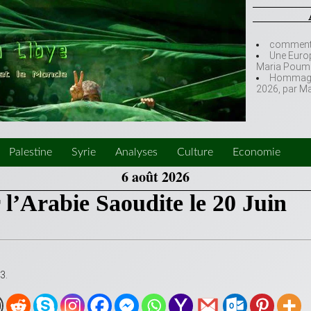
comment l
Une Europ
Maria Poumi
Hommage à
2026, par M
Palestine
Syrie
Analyses
Culture
Economie
6 août 2026
r l’Arabie Saoudite le 20 Juin