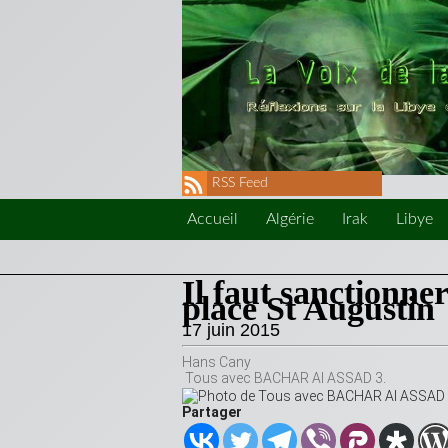
RSS Feed
Accueil
Algérie
Irak
Libye
Il faut sanctionne
place St Augustin
17 juin 2015
Hans Cany
Tous avec BACHAR Al ASSAD 3
.
Partager