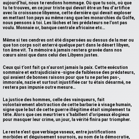
aujourd’hui, nous te rendons hommage. Où que tu sois, où que
tu te trouves, en ce jour triste qui devait être un feu d’artifice
avec la croissance libyenne, cette dernière qui devait exploser
en mettant ton pays au même rang que les monarchies du Golfe,
nous pensons à toi. Les lâches et les prédateurs ne l’ont pas
voulu. Monnaie or, banque centrale africaine etc…
Même si tes cendres ont été dispersées au dessus de la mer ou
que ton corps soit enterré quelque part dans le désert libyen,
ton âme vit. Ta mémoire à jamais restera gravée dans nos
cœurs ainsi que dans celui des Libyens justes.
Ceux qui t’ont fait ça n’auront jamais la paix. Cette exécution
sommaire et extrajudiciaire -signe de faiblesse des prédateurs,
qui avaient de bonnes raisons pour que tu ne parles pas-,
immorale, nazie et surtout injustifiée car tu étais désarmé, ne
restera pas impunie outre mesure…
La justice des hommes, celle des vainqueurs, fait
volontairement abstraction de cette barbarie à visage humain,
signe que le but de cette guerre illégitime était simplement ta
tête. Alors que ces meurtriers s’habillent d’oripeaux élogieux
pour masquer leur crime, un jour, la vérité finira par triompher.
Le reste n’est que verbiage vaseux, entre justifications
morbides et déguisement sournois, au nom de la démocratie,