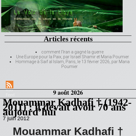
Articles récents
comment l’Iran a gagné la guerre
Une Europe pour la Paix, par Israël Shamir et Maria Poumier
Hommage à Saif al Islam, Paris, le 13 février 2026, par Maria
Poumier
RSS
9 août 2026
Feed
Mouammar Kadhafi † (1942-
2011) : il devait avoir 70 ans
aujourd’hui
7 juin 2012
Mouammar Kadhafi †