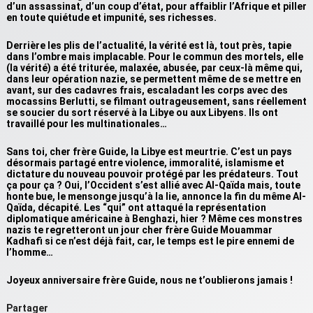
d’un assassinat, d’un coup d’état, pour affaiblir l’Afrique et piller
en toute quiétude et impunité, ses richesses.
Derrière les plis de l’actualité, la vérité
est
là, tout près, tapie
dans l’ombre mais implacable. Pour le commun des mortels, elle
(la vérité) a été triturée, malaxée, abusée, par ceux-là même qui,
dans leur opération nazie, se permettent même de se mettre en
avant, sur des cadavres frais, escaladant les corps avec des
mocassins Berlutti, se filmant outrageusement, sans réellement
se soucier du sort réservé à la Libye ou aux Libyens. Ils ont
travaillé pour les multinationales…
Sans toi, cher frère Guide, la Libye est meurtrie. C’est un pays
désormais partagé entre violence, immoralité, islamisme et
dictature du nouveau pouvoir protégé par les prédateurs. Tout
ça pour ça ? Oui, l’Occident s’est allié avec Al-Qaïda mais, toute
honte bue, le mensonge jusqu’à la lie, annonce la fin du même Al-
Qaïda, décapité. Les “qui” ont attaqué la représentation
diplomatique américaine à Benghazi, hier ? Même ces monstres
nazis te regretteront un jour cher frère Guide Mouammar
Kadhafi si ce n’est déjà fait, car, le temps est le pire ennemi de
l’homme…
Joyeux anniversaire frère Guide, nous ne t’oublierons jamais !
Partager