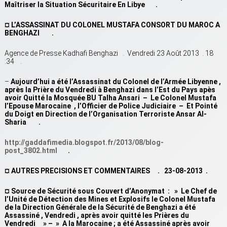
Maîtriser la Situation Sécuritaire En Libye .
¤ L’ASSASSINAT DU COLONEL MUSTAFA CONSORT DU MAROC A
BENGHAZI .
Agence de Presse Kadhafi Benghazi . Vendredi 23 Août 2013 . 18
:34 .
–
Aujourd’hui a été l’Assassinat du Colonel de l’Armée Libyenne ,
après la Prière du Vendredi à Benghazi dans l’Est du Pays apès
avoir Quitté la Mosquée BU Talha Ansari – Le Colonel Mustafa
l’Epouse Marocaine , l’Officier de Police Judiciaire – Et Pointé
du Doigt en Direction de l’Organisation Terroriste Ansar Al-
Sharia .
http://gaddafimedia.blogspot.fr/2013/08/blog-
post_3802.html
.
¤ AUTRES PRECISIONS ET COMMENTAIRES . 23-08-2013 .
¤ Source de Sécurité sous Couvert d’Anonymat : » Le Chef de
l’Unité de Détection des Mines et Explosifs le Colonel Mustafa
de la Direction Générale de la Sécurité de Benghazi a été
Assassiné , Vendredi , après avoir quitté les Prières du
Vendredi » – » A la Marocaine ; a été Assassiné après avoir