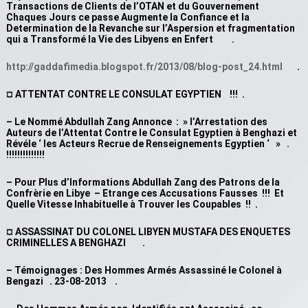
Transactions de Clients de l’OTAN et du Gouvernement
Chaques Jours ce passe Augmente la Confiance et la
Determination de la Revanche sur l’Aspersion et fragmentation
qui a Transformé la Vie des Libyens en Enfert .
http://gaddafimedia.blogspot.fr/2013/08/blog-post_24.html
.
¤ ATTENTAT CONTRE LE CONSULAT EGYPTIEN !!! .
– Le Nommé Abdullah Zang Annonce : » l’Arrestation des
Auteurs de l’Attentat Contre le Consulat Egyptien à Benghazi et
Révéle ‘ les Acteurs Recrue de Renseignements Egyptien ‘ » .
!!!!!!!!!!!!!!
– Pour Plus d’Informations Abdullah Zang des Patrons de la
Confrèrie en Libye – Etrange ces Accusations Fausses !!! Et
Quelle Vitesse Inhabituelle à Trouver les Coupables !! .
¤ ASSASSINAT DU COLONEL LIBYEN MUSTAFA DES ENQUETES
CRIMINELLES A BENGHAZI .
– Témoignages : Des Hommes Armés Assassiné le Colonel à
Bengazi . 23-08-2013 .