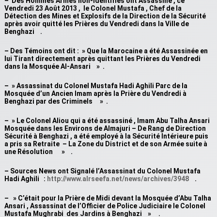
– Des Hommes Armés non-Identifiés ont Assassiné , ce
Vendredi 23 Août 2013 , le Colonel Mustafa , Chef de la
Détection des Mines et Explosifs de la Direction de la Sécurité
après avoir quitté les Prières du Vendredi dans la Ville de
Benghazi .
– Des Témoins ont dit : » Que la Marocaine a été Assassinée en
lui Tirant directement après quittant les Prières du Vendredi
dans la Mosquée Al-Ansari » .
– » Assassinat du Colonel Mustafa Hadi Aghili Parc de la
Mosquée d’un Ancien Imam après la Prière du Vendredi à
Benghazi par des Criminels » .
– » Le Colonel Aliou qui a été assassiné , Imam Abu Talha Ansari
Mosquée dans les Environs de Almajuri – De Rang de Direction
Sécurité à Benghazi , a été employé à la Sécurité Intérieure puis
a pris sa Retraite – La Zone du District et de son Armée suite à
une Résolution » .
– Sources News ont Signalé l’Assassinat du Colonel Mustafa
Hadi Aghili :
http://www.alrseefa.net/news/archives/3948
.
– » C’était pour la Prière de Midi devant la Mosquée d’Abu Talha
Ansari , Assassinat de l’Officier de Police Judiciaire le Colonel
Mustafa Mughrabi des Jardins à Benghazi » .