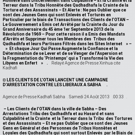
Honnête sans Discernement sans Culpabilité – Et la Crainte et la
Terreur dans la Tribu Honnête des Qadhadhafa la Crainte de la
Torture et des Assassinats – Et Alerte : Ne pas Oublier que ce
sont des Jeunes Gens qui sont Enlevés et Torturés en
Particulier par le biais de Transactions des Clients de l’OTAN –
Le Gouvernement a Emis cet Arrêté par la Crainte du Jour du
Grand Anniversaire du 45 ème 1er Septembre 2013 de la
Révolution de 1969 – Pour cette raison il a Emis des Mandats
d’Arrêts et Supprimer tous les Membres des Tribus des
Qadhadhfa et leurs Partisans Filtrés dans les Sites Internet » –
» Et chaque Jour Qui Passe Augmente la Confiance et la
Détermination de se Lever et de se Venger de l’Aspersion et
la Fragmentation du ‘Printemps’ qui a Transformé la Vie des
Libyens en Enfert » .
Relayé Agence de Presse Xinhua cite
Kadhafi .
¤ LES CLIENTS DE L’OTAN LANCENT UNE CAMPAGNE
D’ARRESTATION CONTRE LES LIBERAUX A SABHA .
Agence de Presse Kadhafi Sabha . Samedi 24 Août 2013 .00:33 .
– Les Clients de l’OTAN dans la ville de Sabha – Des
Arrestations Tribu des Qadhadhfa et au Hasard et sans
Culpabilité et la Crainte et la Terreur dans la Tribu des Tortures
et des Assassinats – Et ne pas Oublier que ce sont des Jeunes
Gens en Général et des Personnes de Tribus Honnêtes et
Loyales des Qadhadhafa qui sont surtout Enlevés par le Biais de