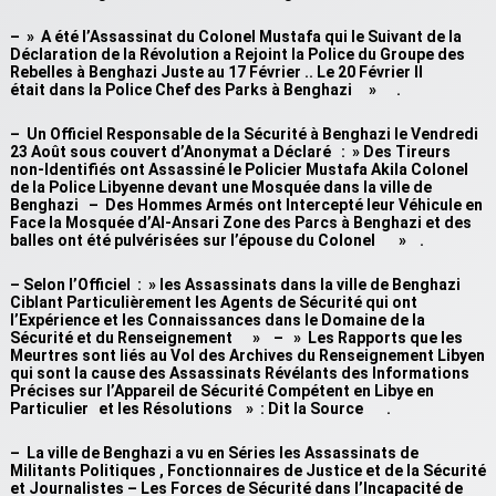
– » A été l’Assassinat du Colonel Mustafa qui le Suivant de la
Déclaration de la Révolution a Rejoint la Police du Groupe des
Rebelles à Benghazi Juste au 17 Février .. Le 20 Février Il
était dans la Police Chef des Parks à Benghazi » .
– Un Officiel Responsable de la Sécurité à Benghazi le Vendredi
23 Août sous couvert d’Anonymat a Déclaré : » Des Tireurs
non-Identifiés ont Assassiné le Policier Mustafa Akila Colonel
de la Police Libyenne devant une Mosquée dans la ville de
Benghazi – Des Hommes Armés ont Intercepté leur Véhicule en
Face la Mosquée d’Al-Ansari Zone des Parcs à Benghazi et des
balles ont été pulvérisées sur l’épouse du Colonel » .
– Selon l’Officiel : » les Assassinats dans la ville de Benghazi
Ciblant Particulièrement les Agents de Sécurité qui ont
l’Expérience et les Connaissances dans le Domaine de la
Sécurité et du Renseignement » – » Les Rapports que les
Meurtres sont liés au Vol des Archives du Renseignement Libyen
qui sont la cause des Assassinats Révélants des Informations
Précises sur l’Appareil de Sécurité Compétent en Libye en
Particulier et les Résolutions » : Dit la Source .
– La ville de Benghazi a vu en Séries les Assassinats de
Militants Politiques , Fonctionnaires de Justice et de la Sécurité
et Journalistes – Les Forces de Sécurité dans l’Incapacité de