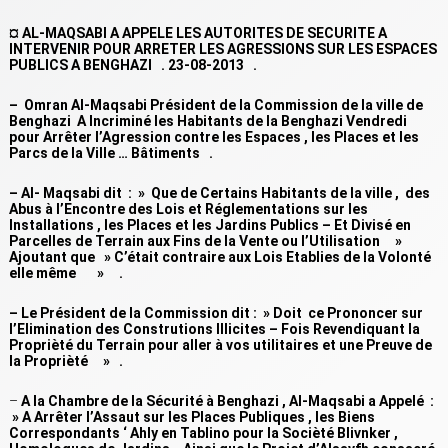
¤ AL-MAQSABI A APPELE LES AUTORITES DE SECURITE A
INTERVENIR POUR ARRETER LES AGRESSIONS SUR LES ESPACES
PUBLICS A BENGHAZI . 23-08-2013 .
– Omran Al-Maqsabi Président de la Commission de la ville de
Benghazi A Incriminé les Habitants de la Benghazi Vendredi
pour Arrêter l’Agression contre les Espaces , les Places et les
Parcs de la Ville … Bâtiments .
– Al- Maqsabi dit : » Que de Certains Habitants de la ville , des
Abus à l’Encontre des Lois et Réglementations sur les
Installations , les Places et les Jardins Publics – Et Divisé en
Parcelles de Terrain aux Fins de la Vente ou l’Utilisation »
Ajoutant que » C’était contraire aux Lois Etablies de la Volonté
elle même » .
– Le Président de la Commission dit : » Doit ce Prononcer sur
l’Elimination des Construtions Illicites – Fois Revendiquant la
Proprièté du Terrain pour aller à vos utilitaires et une Preuve de
la Proprièté » .
–
A la Chambre de la Sécurité à Benghazi , Al-Maqsabi a Appelé :
» A Arrêter l’Assaut sur les Places Publiques , les Biens
Correspondants ‘ Ahly en Tablino pour la Socièté Blivnker ,