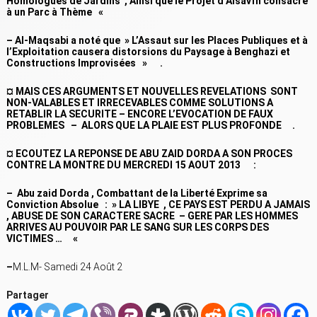
Homologues de Jardins , Ainsi que le Projet d’Alsavfh consacré
à un Parc à Thème «
– Al-Maqsabi a noté que » L’Assaut sur les Places Publiques et à
l’Exploitation causera distorsions du Paysage à Benghazi et
Constructions Improvisées » .
¤ MAIS CES ARGUMENTS ET NOUVELLES REVELATIONS SONT
NON-VALABLES ET IRRECEVABLES COMME SOLUTIONS A
RETABLIR LA SECURITE – ENCORE L’EVOCATION DE FAUX
PROBLEMES – ALORS QUE LA PLAIE EST PLUS PROFONDE .
¤ ECOUTEZ LA REPONSE DE ABU ZAID DORDA A SON PROCES
CONTRE LA MONTRE DU MERCREDI 15 AOUT 2013 :
– Abu zaid Dorda , Combattant de la Liberté Exprime sa
Conviction Absolue : » LA LIBYE , CE PAYS EST PERDU A JAMAIS
, ABUSE DE SON CARACTERE SACRE – GERE PAR LES HOMMES
ARRIVES AU POUVOIR PAR LE SANG SUR LES CORPS DES
VICTIMES … «
–
M.L.M- Samedi 24 Août 2
Partager