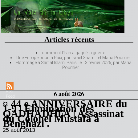
Articles récents
comment l’Iran a gagné la guerre
Une Europe pour la Paix, par Israël Shamir et Maria Poumier
Hommage à Saif al Islam, Paris, le 13 février 2026, par Maria
Poumier
RSS
6 août 2026
Feed
¤ 44 e ANNIVERSAIRE du
1-9 | Elimination des
QADHADHFA | Assassinat
du Colonel Mustafa à
Benghazi .
25 août 2013