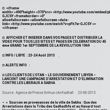
¤ <iframe
width= »490″height= »370″src= »http://www.youtube.com/embed/
GJCSY »frameborder= »0″
allowfullscreen= »allowfullscreen »data-
link= »http://www.youtube.com/watch?v=pFh7w-GJCSY »>
</iframe> .
¤ AFFICHER ET INSERER DANS VOS PAGES ET DISTRIBUER LA
VIDEO POUR TOUS LES SITES ET PAGES EN CELEBRATION DU 45
ème GRAND 1er SEPTEMBRE DE LA REVOLUTION 1969 .
¤ INFO / LIBYE : 23-24 Août 2013 .
¤ ALERTE INFO :
¤ LES CLIENTS DE L’OTAN – LE GOUVERNEMENT LIBYEN –
LANCENT UNE CAMPAGNE D’ARRESTATION ET D’ELIMINATION
CONTRE LES LIBERAUX A SABHA .
Source : Agence de Presse Xinhua cite Kadhafi . 23-08-2013 .
– » Sources en provenances de la ville de Sebha : Que des
Arrestations dans la Tribu des Qadhadhfa et au Hasard tout