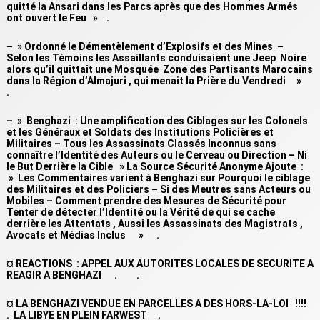
quitté la Ansari dans les Parcs après que des Hommes Armés
ont ouvert le Feu » .
– » Ordonné le Démentèlement d’Explosifs et des Mines –
Selon les Témoins les Assaillants conduisaient une Jeep Noire
alors qu’il quittait une Mosquée Zone des Partisants Marocains
dans la Région d’Almajuri , qui menait la Prière du Vendredi »
.
– » Benghazi : Une amplification des Ciblages sur les Colonels
et les Généraux et Soldats des Institutions Policières et
Militaires – Tous les Assassinats Classés Inconnus sans
connaître l’Identité des Auteurs ou le Cerveau ou Direction – Ni
le But Derrière la Cible » La Source Sécurité Anonyme Ajoute :
» Les Commentaires varient à Benghazi sur Pourquoi le ciblage
des Militaires et des Policiers – Si des Meutres sans Acteurs ou
Mobiles – Comment prendre des Mesures de Sécurité pour
Tenter de détecter l’Identité ou la Vérité de qui se cache
derrière les Attentats , Aussi les Assassinats des Magistrats ,
Avocats et Médias Inclus » .
¤ REACTIONS : APPEL AUX AUTORITES LOCALES DE SECURITE A
REAGIR A BENGHAZI . .
¤ LA BENGHAZI VENDUE EN PARCELLES A DES HORS-LA-LOI !!!!
. LA LIBYE EN PLEIN FARWEST .