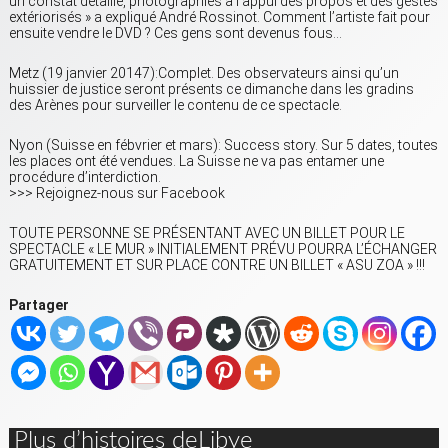
un constat détaillé, photographies à l’appui des propos et des gestes
extériorisés » a expliqué André Rossinot. Comment l’artiste fait pour
ensuite vendre le DVD ? Ces gens sont devenus fous…
Metz (19 janvier 20147):Complet. Des observateurs ainsi qu’un
huissier de justice seront présents ce dimanche dans les gradins
des Arènes pour surveiller le contenu de ce spectacle.
Nyon (Suisse en fébvrier et mars): Success story. Sur 5 dates, toutes
les places ont été vendues. La Suisse ne va pas entamer une
procédure d’interdiction.
>>> Rejoignez-nous sur Facebook
TOUTE PERSONNE SE PRÉSENTANT AVEC UN BILLET POUR LE
SPECTACLE « LE MUR » INITIALEMENT PRÉVU POURRA L’ÉCHANGER
GRATUITEMENT ET SUR PLACE CONTRE UN BILLET « ASU ZOA » !!!
Partager
Plus d’histoires deLibye