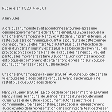
Publié le jan 17, 2014 @ 0:01
Allain Jules
Alors que l’humoriste avait abondonné sa tournée après une
censure gouvernementale de fait, finalement, Asu Zoa se jouera à
Châlons-en-Champagne, Nancy et Metz dans un premier temps. Le
reste vous sera communiqué quant à la poursuite de cette tournée
qui ne pourra plus être interdite, d’autant plus que l’interdiction de
parler d’un certain sujet n’y existe plus. Pas besoin de revenir sur les
provocation de ce soir à Paris, de la clique des haineux qui veulent
par tous les moyens faire taire Dieudonné. Son compte Facebook
est bloqué en ce moment, et certains font le pressing sur Youtube,
pour supprimer ses vidéos. Quelle lâcheté !
Châlons-en-Champagne (17 janvier 2014): Aucune publicité dans la
ville. toutes les places ont été vendues. Avant la polémique, il ne
restait plus que 500 places de libre.
Nancy (18 janvier 2014): La police de la pensée en marche. Le Grand
Nancy a saisi le Tribunal de Grande Instance d’une requête visant
qu’un huissier de justice « soit dûment autorisé au titre de la
communauté urbaine propriétaire, de procéder à l’enregistrement
audio et vidéo de la représentation dans son intégralité et de dresser