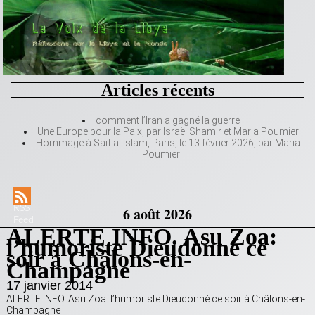
Articles récents
comment l’Iran a gagné la guerre
Une Europe pour la Paix, par Israël Shamir et Maria Poumier
Hommage à Saif al Islam, Paris, le 13 février 2026, par Maria
Poumier
RSS
6 août 2026
Feed
ALERTE INFO. Asu Zoa:
l’humoriste Dieudonné ce
soir à Châlons-en-
Champagne
17 janvier 2014
ALERTE INFO. Asu Zoa: l’humoriste Dieudonné ce soir à Châlons-en-
Champagne