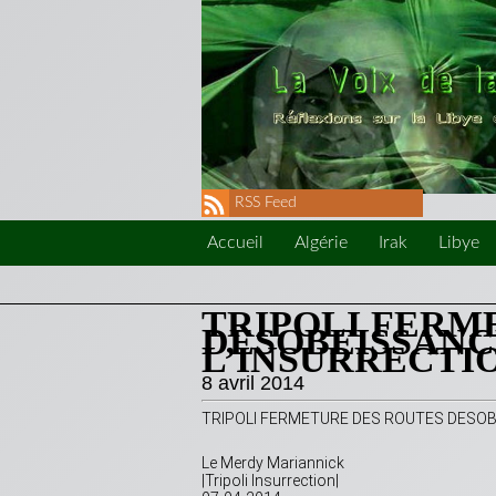
RSS Feed
Accueil
Algérie
Irak
Libye
TRIPOLI FERM
DESOBEISSANCE
L’INSURRECTIO
8 avril 2014
TRIPOLI FERMETURE DES ROUTES DESOBEI
Le Merdy Mariannick
|Tripoli Insurrection|