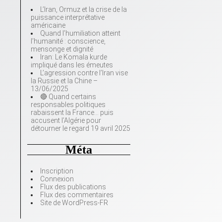
L’Iran, Ormuz et la crise de la
puissance interprétative
américaine
Quand l’humiliation atteint
l’humanité : conscience,
mensonge et dignité
Iran: Le Komala kurde
impliqué dans les émeutes
L’agression contre l’Iran vise
la Russie et la Chine –
13/06/2025
🔴 Quand certains
responsables politiques
rabaissent la France… puis
accusent l’Algérie pour
détourner le regard 19 avril 2025
Méta
Inscription
Connexion
Flux des publications
Flux des commentaires
Site de WordPress-FR