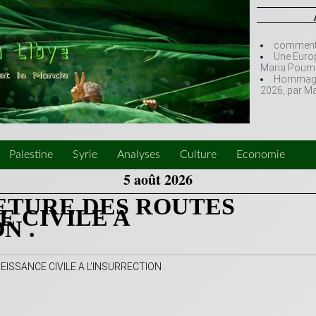
comment l
Une Europ
Maria Poumi
Hommage à
2026, par M
Palestine
Syrie
Analyses
Culture
Economie
5 août 2026
ETURE DES ROUTES
 CIVILE A
N .
SSANCE CIVILE A L’INSURRECTION .