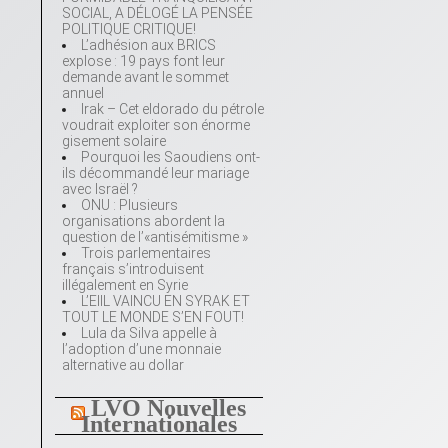
SOCIAL, A DÉLOGÉ LA PENSÉE
POLITIQUE CRITIQUE!
L’adhésion aux BRICS
explose : 19 pays font leur
demande avant le sommet
annuel
Irak – Cet eldorado du pétrole
voudrait exploiter son énorme
gisement solaire
Pourquoi les Saoudiens ont-
ils décommandé leur mariage
avec Israël ?
ONU : Plusieurs
organisations abordent la
question de l’«antisémitisme »
Trois parlementaires
français s’introduisent
illégalement en Syrie
L’EIIL VAINCU EN SYRAK ET
TOUT LE MONDE S’EN FOUT!
Lula da Silva appelle à
l’adoption d’une monnaie
alternative au dollar
LVO Nouvelles
Internationales