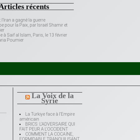
Articles récents
’Iran a gagné la guerre
e pour la Paix, par Israël Shamir et
er
 Saif al Islam, Paris, le 13 février
aria Poumier
La Voix de la
Syrie
La Türkiye face à l’Empire
américain
BRICS: L’ADVERSAIRE QUI
FAIT PEUR A L’OCCIDENT
COMMENT LA COCAÏNE,
FORMIDABLE TRANQUILISANT