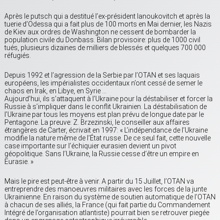
Après le putsch qui a destitué l’ex-président Ianoukovitch et après la
tuerie d’Odessa qui a fait plus de 100 morts en Mai dernier, les Nazis
de Kiev aux ordres de Washington ne cessent de bombarder la
population civile du Donbass. Bilan provisoire: plus de 1000 civil
tués, plusieurs dizaines de milliers de blessés et quelques 700 000
réfugiés.
Depuis 1992 et l’agression de la Serbie par l’OTAN et ses laquais
européens, les impérialistes occidentaux n’ont cessé de semer le
chaos en Irak, en Libye, en Syrie …
Aujourd’hui, ils s’attaquent à l’Ukraine pour la déstabiliser et forcer la
Russie à s’impliquer dans le conflit Ukrainien. La déstabilisation de
l’Ukraine par tous les moyens est plan prévu de longue date par le
Pentagone. La preuve: Z. Brzezinski, le conseiller aux affaires
étrangères de Carter, écrivait en 1997: « L’indépendance de l’Ukraine
modifie la nature même de l’État russe. De ce seul fait, cette nouvelle
case importante sur l’échiquier eurasien devient un pivot
géopolitique. Sans l’Ukraine, la Russie cesse d’être un empire en
Eurasie. »
Mais le pire est peut-être à venir. A partir du 15 Juillet, l’OTAN va
entreprendre des manoeuvres militaires avec les forces de la junte
Ukrainienne. En raison du système de soutien automatique de l’OTAN
à chacun de ses alliés, la France (qui fait partie du Commandement
Intégré de l’organisation atlantiste) pourrait bien se retrouver piegée