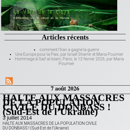
Articles récents
comment l’Iran a gagné la guerre
Une Europe pour la Paix, par Israël Shamir et Maria Poumier
Hommage à Saif al Islam, Paris, le 13 février 2026, par Maria
Poumier
RSS
7 août 2026
Feed
HALTE AUX MASSACRES
DE LA POPULATION
CIVILE DU DONBASS !
(Sud-Est de l’Ukraine)
3 juillet 2014
HALTE AUX MASSACRES DE LA POPULATION CIVILE
DU DONBASS ! (Sud-Est de l’Ukraine)